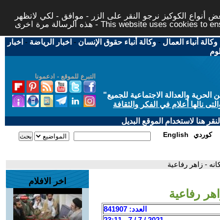
 أنواع الكوكيز نرجو النقر على الزر - موافق - لكي لاتظهر
This website uses cookies to ensure you ge
وكالة أنباء العمال
-
وكالة أنباء حقوق الإنسان
-
اخبار الرياضة
-
اخبار
لوم
التبرع للموقع - ادعمونا
حرية والعدالة الاجتماعية للجميع
"
تى نالها أعلام في الفكر والثقافة
قر هنا لاستخدام الموقع البديل
كوردي
English
نه - زاهر رفاعية
اخر الافلام
هر رفاعية
العدد: 841907
2021 / 7 / 7 - 23:11