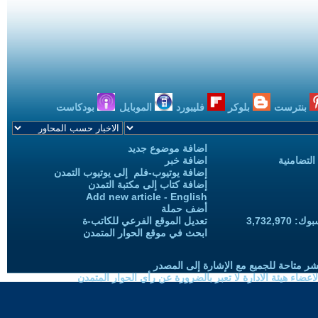
بنترست
بلوكر
فليبورد
الموبايل
بودكاست
اضافة موضوع جديد
التضامنية
اضافة خبر
إضافة يوتيوب-فلم إلى يوتيوب التمدن
إضافة كتاب إلى مكتبة التمدن
Add new article - English
أضف حملة
3,732,97
تعديل الموقع الفرعي للكاتب-ة
ابحث في موقع الحوار المتمدن
شر متاحة للجميع مع الإشارة إلى المصدر
ضاء هيئة الادارة لا تعبر بالضرورة عن رأي الحوار المتمدن