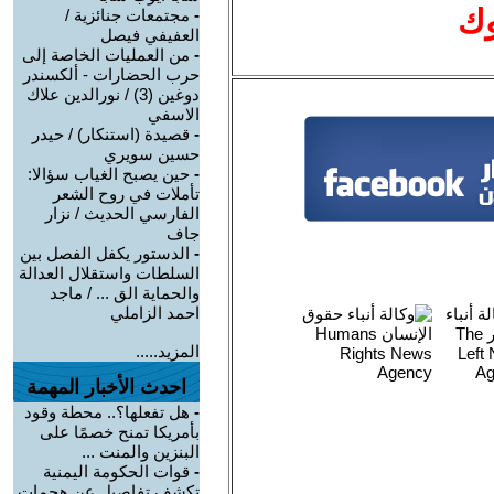
وك
-
مجتمعات جنائزية /
العفيفي فيصل
-
من العمليات الخاصة إلى
حرب الحضارات - ألكسندر
دوغين (3) / نورالدين علاك
الاسفي
-
قصيدة (استنكار) / حيدر
حسين سويري
-
حين يصبح الغياب سؤالا:
تأملات في روح الشعر
الفارسي الحديث / نزار
جاف
-
الدستور يكفل الفصل بين
السلطات واستقلال العدالة
والحماية الق ... / ماجد
احمد الزاملي
المزيد.....
احدث الأخبار المهمة
-
هل تفعلها؟.. محطة وقود
بأمريكا تمنح خصمًا على
البنزين والمنت ...
-
قوات الحكومة اليمنية
تكشف تفاصيل عن هجمات