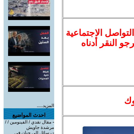
لتواصل الاجتماعية
نرجو النقر أدناه
وك
المزيد.....
احدث المواضيع
-
مقال نقدي / الفينومين / /
مرشدة جاويش
-
رسائل الى حنان في