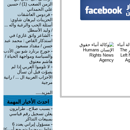
الزمن الصعب (1) / حسين
علي الحمداني
-
فردوس العاشقات
الحزينات لبرهان شاوي:
أسئلة الحب والرغبة واله ...
/ وليد الأسطل
-
الشاعر واثق غازي/ في
استذكار القاص : محمد عبد
حسن / مقداد مسعود
-
جورج برنارد شو بين الأدب
والسياسة ومواجهة الحياة /
هاشم معتوق
-
لا تلوموا العربي إذا لم
يصوّت قبل أن تسأل
الأحزاب العربية ال ... / رانية
مرجية
المزيد.....
احدث الأخبار المهمة
-
بسبب صلاح.. طرابزون
يعلن تسجيل رقم قياسي
بمبيعات التذاكر
-
مسؤول إيراني يعدد 6
نقاط بموجبها -تصحح أمريكا