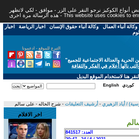
 أنواع الكوكيز نرجو النقر على الزر - موافق - لكي لاتظهر
This website uses cookies to ensure you ge
وكالة أنباء العمال
-
وكالة أنباء حقوق الإنسان
-
اخبار الرياضة
-
اخبار
لوم
التبرع للموقع - ادعمونا
حرية والعدالة الاجتماعية للجميع
"
تى نالها أعلام في الفكر والثقافة
قر هنا لاستخدام الموقع البديل
كوردي
English
-
أرشيف التعليقات
- شرح الحاله - على سالم
اخر الافلام
الم
العدد: 841517
2021 / 6 / 24 - 20:47