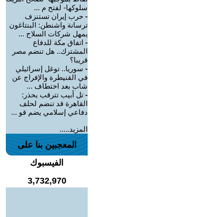
سلوكها- لفتح م ...
-
حرب إيران تستنزف
ترسانة واشنطن: البنتاغون
يمهل شركات السلاح ...
-
اتفاق مكة للدفاع
المشترك.. هل تنضم مصر
قريبا؟
-
سوريا.. توغل إسرائيلي
في القنيطرة والإفراج عن
شاب بعد اختطاف ...
-
تل أبيب تترقب بحذر:
القاهرة قد تنضم لحلف
دفاعي إسلامي يضم قو ...
المزيد.....
المعجبين بنا على
الفيسبوك
3,732,970