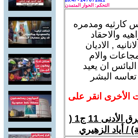
التحكم: الحوار المتمدن
ئس كارثيه ومدمره
هيه والاحقاد
انيه , الاديان
جاعات والام
البائس ان يعيد
 تعاسه البشر
ت الأخرى انقر على
الاله في الأديان القديمة في الشرق الأدنى 11 ج1 (
) / أياد الزهيري