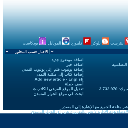
بنترست
بلوكر
فليبورد
الموبايل
بودكاست
اضافة موضوع جديد
التضامنية
اضافة خبر
إضافة يوتيوب-فلم إلى يوتيوب التمدن
إضافة كتاب إلى مكتبة التمدن
Add new article - English
أضف حملة
3,732,97
تعديل الموقع الفرعي للكاتب-ة
ابحث في موقع الحوار المتمدن
شر متاحة للجميع مع الإشارة إلى المصدر
ضاء هيئة الادارة لا تعبر بالضرورة عن رأي الحوار المتمدن