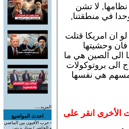
 نظامها, لا تشن
حدا في منطقتنا,
و ان امريكا قتلت
فان وحشيتها
 الى الصين هي ما
اج الى بروتوكولات
ملمسهم هي نفسها
المزيد.....
ت الأخرى انقر على
احدث المواضيع
-
حرب الأفيون بين الماضي
و الحاضر / ستار بزيني