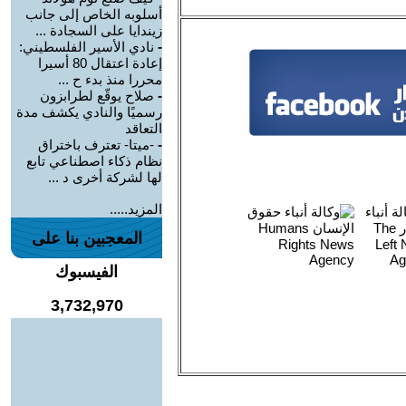
أسلوبه الخاص إلى جانب
زيندايا على السجادة ...
-
نادي الأسير الفلسطيني:
إعادة اعتقال 80 أسيرا
محررا منذ بدء ح ...
-
صلاح يوقّع لطرابزون
رسميًا والنادي يكشف مدة
التعاقد
-
-ميتا- تعترف باختراق
نظام ذكاء اصطناعي تابع
لها لشركة أخرى د ...
المزيد.....
المعجبين بنا على
الفيسبوك
3,732,970