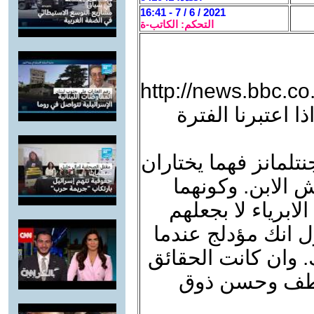
2021 / 6 / 7 - 16:41
التحكم: الكاتب-ة
http://news.bbc.co
ا اعتبرنا الفترة
تلمانز فهما يختاران
 الابن. وكونهما
ابرياء لا بجعلهم
 انك مؤدلج عندما
. وان كانت الحقائق
ولطف وحسن ذوق