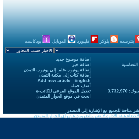
بنترست
بلوكر
فليبورد
الموبايل
بودكاست
اضافة موضوع جديد
التضامنية
اضافة خبر
إضافة يوتيوب-فلم إلى يوتيوب التمدن
إضافة كتاب إلى مكتبة التمدن
Add new article - English
أضف حملة
3,732,97
تعديل الموقع الفرعي للكاتب-ة
ابحث في موقع الحوار المتمدن
شر متاحة للجميع مع الإشارة إلى المصدر
ضاء هيئة الادارة لا تعبر بالضرورة عن رأي الحوار المتمدن