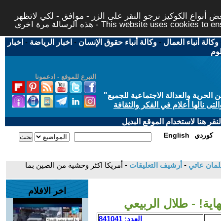
 أنواع الكوكيز نرجو النقر على الزر - موافق - لكي لاتظهر
This website uses cookies to ensure you ge
وكالة أنباء العمال
-
وكالة أنباء حقوق الإنسان
-
اخبار الرياضة
-
اخبار
لوم
التبرع للموقع - ادعمونا
حرية والعدالة الاجتماعية للجميع
"
تى نالها أعلام في الفكر والثقافة
قر هنا لاستخدام الموقع البديل
كوردي
English
سلمان عاتي
-
أرشيف التعليقات
- أمريكا اكثر وحشية من الصين بما
اخر الافلام
اية! - طلال الربيعي
العدد: 841041