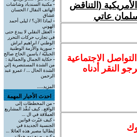
لأمريكية (التناقض
-
مكتبة السندباد وشاشات
الهاتف النقال / الحسان
سلمان عاتي
عشاق
-
لماذا الآن؟ / ليلى أحمد
الهوني
-
العقل النقلي لا يبدع حتى
في تجارب حركات التحرر
الوطني / ابراهيم ابراش
-
سورية والأزمة الوطنية
الجيليّة / ياسين الحاج صالح
لتواصل الاجتماعية
-
حكاية الجمال والجمالية :
من الشدة المستنصرية إلي
نرجو النقر أدناه
الشدة الحال ... / عمرو عبد
الرحمن
المزيد.....
احدث الأخبار المهمة
-
من المخططات إلى
الواقع.. كيف تُنفَّذ المشاريع
العملاقة في ال ...
-
كيف غيّرت قوانين
وك
الجنسية الجديدة في
إيطاليا مصير هذه العائلا ...
-
كيف صنع توم هولاند