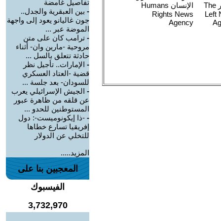
تفاصيل غامضة
-
بين العبقرية والجدل..
جون غاليانو يعود إلى واجهة
الموضة عبر ...
-
ترامب كان على متن
مروحية -مارين وان- أثناء
حادثة تتعلق بالسل ...
-
الإمارات.. تأجيل نظر
قضية -العتاد العسكري
للسودان- بعد جلسة ...
-
الجيش الإسرائيلي يعرب
عن قلقه من ظاهرة عبور
المستوطنين للحدو ...
-
-ذا إيكونوميست-: دول
إفريقيا تسارع خطاها
للتخلي عن الدولار
المزيد.....
المعجبين بنا على
الفيسبوك
3,732,970