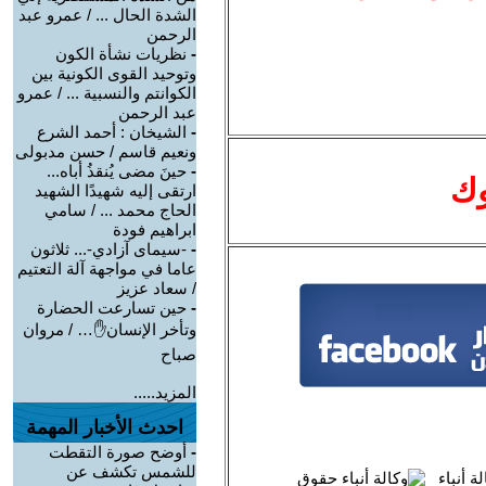
الشدة الحال ... / عمرو عبد
الرحمن
-
نظريات نشأة الكون
وتوحيد القوى الكونية بين
الكوانتم والنسبية ... / عمرو
عبد الرحمن
-
الشيخان : أحمد الشرع
ونعيم قاسم / حسن مدبولى
-
حينَ مضى يُنقذُ أباه...
وك
ارتقى إليه شهيدًا الشهيد
الحاج محمد ... / سامي
ابراهيم فودة
-
-سيمای آزادي-... ثلاثون
عاما في مواجهة آلة التعتيم
/ سعاد عزيز
-
حين تسارعت الحضارة
وتأخر الإنسان✋… / مروان
صباح
المزيد.....
احدث الأخبار المهمة
-
أوضح صورة التقطت
للشمس تكشف عن