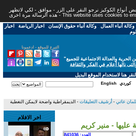
 أنواع الكوكيز نرجو النقر على الزر - موافق - لكي لاتظهر
This website uses cookies to ensure you ge
وكالة أنباء العمال
-
وكالة أنباء حقوق الإنسان
-
اخبار الرياضة
-
اخبار
لوم
التبرع للموقع - ادعمونا
حرية والعدالة الاجتماعية للجميع
"
تى نالها أعلام في الفكر والثقافة
قر هنا لاستخدام الموقع البديل
كوردي
English
سلمان عاتي
-
أرشيف التعليقات
- الديمقراطية واضحة لايمكن التغطية
اخر الافلام
عليها - منير كريم
العدد: 841036