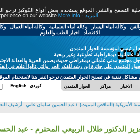
ة التصفح والنشر، الموقع يستخدم بعض أنواع الكوكيز نرجو النق
More info - المزيد
experience on our website
الفن
-
وكالة أنباء اليسار
-
وكالة أنباء العلمانية
-
وكالة أنباء العمال
-
وكا
الاقتصاد
-
اخبار الطب والعلوم
 الرئيسي لمؤسسة الحوار المتمدن
، علمانية، ديمقراطية، تطوعية وغير ربحية
ل مجتمع مدني علماني ديمقراطي حديث يضمن الحرية والعدالة الاجتم
حوار المتمدن على جائزة ابن رشد للفكر الحر والتى نالها أعلام في الفك
م مشاكل تقنية في تصفح الحوار المتمدن نرجو النقر هنا لاستخدام الموقع
كوردي
English
الاخبار
مراكز
الحوار المتمدن
نة الأمريكية (التناقض المميت). / عبد الحسين سلمان عاتي
-
أرشيف التع
زيز الدكتور طلال الربيعي المحترم - عبد الح