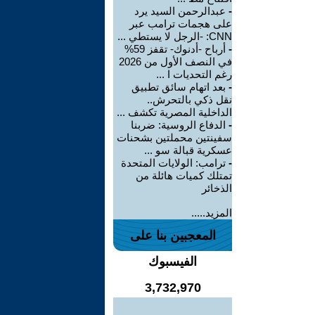
-
عبدالرحمن السيد يرد
على هجمات ترامب عبر
CNN: -الرجل لا يستطي ...
-
أرباح -أدنوك- تقفز 59%
في النصف الأول من 2026
رغم التحديات ا ...
-
بعد اتهام سائق تطبيق
نقل ذكي بالتحرش..
الداخلية المصرية تكشف ...
-
الدفاع الروسية: ضربنا
سفينتين محملتين بشحنات
عسكرية قبالة سو ...
-
ترامب: الولايات المتحدة
تمتلك كميات هائلة من
الذخائر
المزيد.....
المعجبين بنا على
الفيسبوك
3,732,970