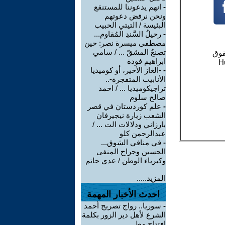
-
انهم يدعوننا للمستنقع
ونحن نرفض دعوتهم
البئيسة / التيتي الحبيب
-
رحيلُ السَّندِ المُقاوم...
مصطفى ميسرة نصر: حين
تصنعُ المشقّ ... / سامي
ابراهيم فودة
-
-الغاز الأخير، أو كوميديا
الأنابيب المتفجرة-..
تراجيكوميديا ... / احمد
صالح سلوم
-
علم كوردستان في قصر
الشعب زيارة نيجيرفان
بارزاني ودلالات الت ... /
عبدالرحمن كلو
-
في منافي الشوق...
الحسين وجراح المنفى
وكبرياء الوطن / عدي حاتم
المزيد.....
احدث الأخبار المهمة
-
سوريا.. رواج تصريح أحمد
الشرع لأهل دير الزور بكلمة
افتتاح مط ...