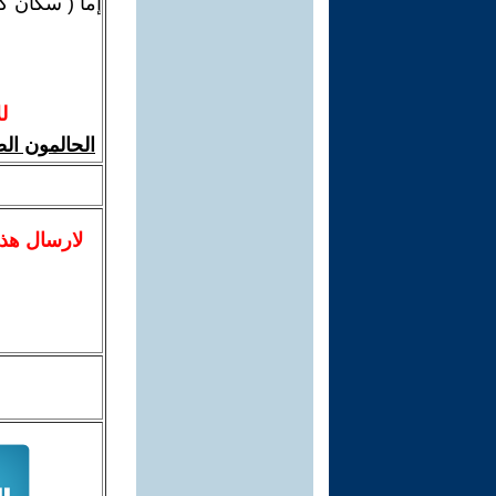
إما ( سكان ك
ل
الحالمون الص
لا
رسال
هذ