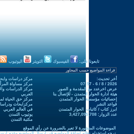
تابعونا على:
الفيسبوك
التويتر
اليوتيوب
أخر تحديث:
مركز دراسات وابحا
2026 / 8 / 6 - 07:57
مركز مساواة المرأ
عرض اخرعدد مع المقدمة و الصور
مركز الدراسات والاب
هيئة ادارة الحوار المتمدن - للإتصال بنا
العربي
إحصائيات مؤسسة الحوار المتمدن
مركز حق الحياة لمن
قواعد النشر
مركزابحاث ودراسات 
ابرز كتاب / كاتبات الحوار المتمدن
في العالم العربي
عدد الزوار: 3,427,095,708
يوتيوب التمدن
مكتبة التمدن
الموضوعات المنشورة لا تعبر بالضرورة عن رأي الموقع
نرجو استخدام نظام إضافة المواضيع في إرسال المواضيع وعدم إرساله