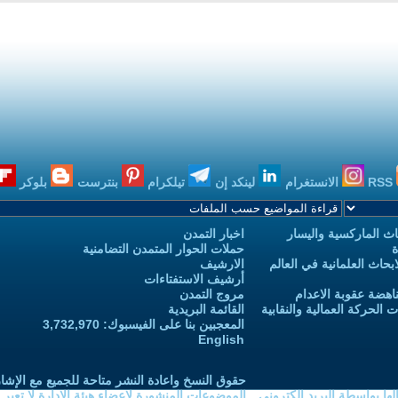
RSS
الانستغرام
لينكد إن
تيلكرام
بنترست
بلوكر
ث الماركسية واليسار
اخبار التمدن
ة
حملات الحوار المتمدن التضامنية
حاث العلمانية في العالم
الارشيف
أرشيف الاستفتاءات
اهضة عقوبة الاعدام
مروج التمدن
الحركة العمالية والنقابية
القائمة البريدية
المعجبين بنا على الفيسبوك: 3,732,970
English
حقوق النسخ واعادة النشر متاحة للجميع مع الإشا
ا بواسطة البريد الكتروني
الموضوعات المنشورة لاعضاء هيئة الادارة لا تعبر