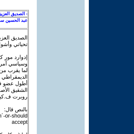
- الصديق العزيز
عبد الحسين سل
الصديق العزي
تحياتي وأشوا
وسياسي أمر
الديمقراطي و
أطول عضو في 
الشقيق الأصغ
روبرت ف.كيني
بالنص قال:
n´-or-should
accept