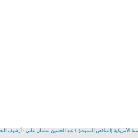
نة الأمريكية (التناقض المميت). / عبد الحسين سلمان عاتي
-
أرشيف التع