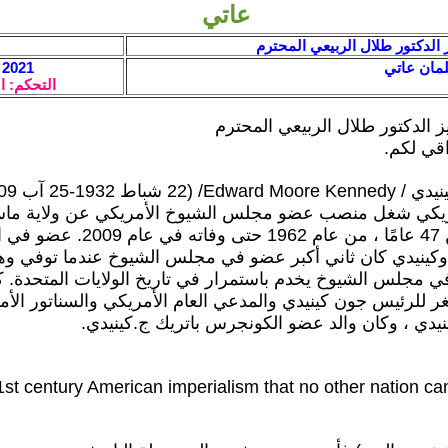
عاتي
 الدكتور طلال الربيعي المحترم
مان عاتي
2021 / 6 / 7 - 10:09
التحكم: ا
ز الدكتور طلال الربيعي المحترم
قي لكم.
يكي شغل منصب عضو مجلس الشيوخ الأمريكي عن ولاية م
لما يقرب من 47 عامًا ، من عام 1962 حتى وفاته 
كينيدي كان ثاني أكبر عضو في مجلس الشيوخ عندما توفي وهو
مجلس الشيوخ يخدم باستمرار في تاريخ الولايات المتحدة. ك
ر للرئيس جون كينيدي والمدعي العام الأمريكي والسناتور الأ
دي ، وكان والد عضو الكونجرس باتريك ج.كينيدي.
21st century American imperialism that no other nation ca