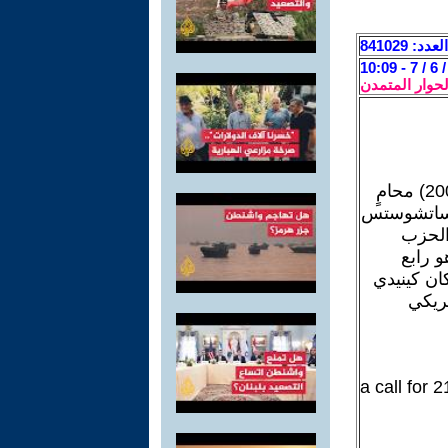
العدد: 841029
لحوار المتمدن
إدوارد مور كينيدي / Edward Moore Kennedy/ (22 شباط 1932-25 آب 2009) محامٍ
اساتشوستس
في عام 2009. عضو في الحزب
 رابع
ان كينيدي
مريكي
a call for 