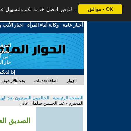
موافق - OK
لتوفير افضل خدمة لكم ولتسهيل عملي
أخبار عامة
-
وكالة أنباء المرأة
-
اخبار الأدب و
الموقع
يسارية
"من أج
حاز ال
إذا لديك
الزوار
اضافة/خدمات
بحث/الارشيف
الصفحة الرئيسية
-
الحالمون الصينيون ضد الهيم
المحترم - عبد الحسين سلمان عاتي
الصديق الع