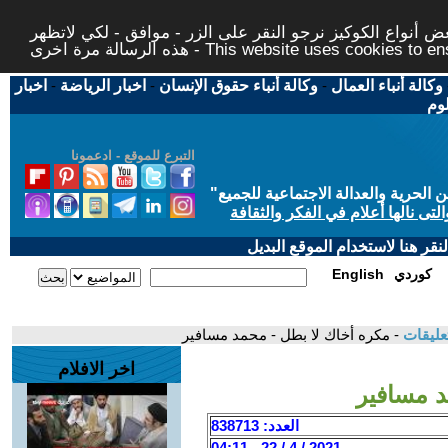
 أنواع الكوكيز نرجو النقر على الزر - موافق - لكي لاتظهر
This website uses cookies to ensure you ge
وكالة أنباء العمال
-
وكالة أنباء حقوق الإنسان
-
اخبار الرياضة
-
اخبار
لوم
التبرع للموقع - ادعمونا
حرية والعدالة الاجتماعية للجميع
"
تى نالها أعلام في الفكر والثقافة
قر هنا لاستخدام الموقع البديل
كوردي
English
عليقات
- مكره أخاك لا بطل - محمد مسافير
اخر الافلام
د مسافير
العدد: 838713
2021 / 4 / 22 - 04:11