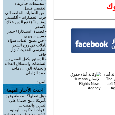
-
مجتمعات جنائزية /
وك
العفيفي فيصل
-
من العمليات الخاصة إلى
حرب الحضارات - ألكسندر
دوغين (3) / نورالدين علاك
الاسفي
-
قصيدة (استنكار) / حيدر
حسين سويري
-
حين يصبح الغياب سؤالا:
تأملات في روح الشعر
الفارسي الحديث / نزار
جاف
-
الدستور يكفل الفصل بين
السلطات واستقلال العدالة
والحماية الق ... / ماجد
احمد الزاملي
المزيد.....
احدث الأخبار المهمة
-
هل تفعلها؟.. محطة وقود
بأمريكا تمنح خصمًا على
البنزين والمنت ...
-
قوات الحكومة اليمنية
تكشف تفاصيل عن هجمات