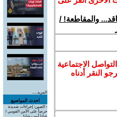
ت الأخرى انقر على
د... والمقاطعة! /
لتواصل الاجتماعية
نرجو النقر أدناه
المزيد.....
احدث المواضيع
-
الصين: إجراءات شديدة
حرصاً على الأمن القومي /
شابا أيوب شابا