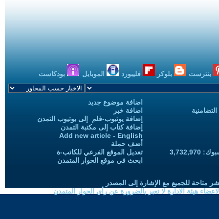
بنترست
بلوكر
فليبورد
الموبايل
بودكاست
اضافة موضوع جديد
التضامنية
اضافة خبر
إضافة يوتيوب-فلم إلى يوتيوب التمدن
إضافة كتاب إلى مكتبة التمدن
Add new article - English
أضف حملة
3,732,97
تعديل الموقع الفرعي للكاتب-ة
ابحث في موقع الحوار المتمدن
شر متاحة للجميع مع الإشارة إلى المصدر
ضاء هيئة الادارة لا تعبر بالضرورة عن رأي الحوار المتمدن