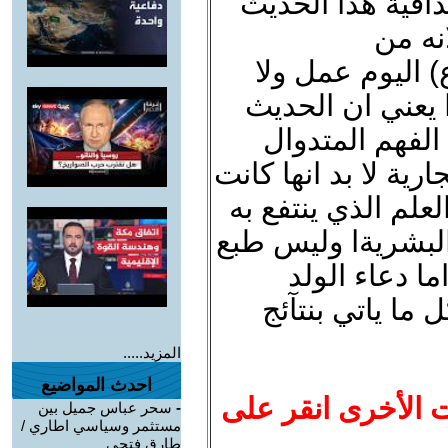
اقية هذا الحديث
نه من
 اليوم عمل ولا
يعني ان الحديث
لفهم المتدوال
رية لا بد انها كانت
علم الذي ينتفع به
البشريةا وليس طبع
ا دعاء الولد
ما ياتي بنتآئج
المزيد.....
احدث المواضيع
ت الأخرى انقر على
-
سحر عباس جميل بين
مستثمر وسياسي اطاري /
طارق فتحي