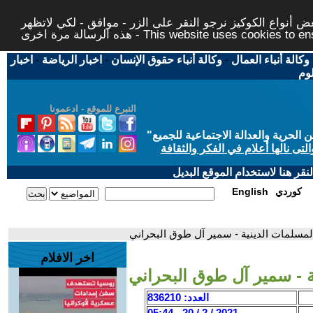
 أنواع الكوكيز نرجو النقر على الزر - موافق - لكي لاتظهر
This website uses cookies to ensure you ge
وكالة أنباء العمال
-
وكالة أنباء حقوق الإنسان
-
اخبار الرياضة
-
اخبار
لوم
التبرع للموقع - ادعمونا
حرية والعدالة الاجتماعية للجميع
"
تى نالها أعلام في الفكر والثقافة
قر هنا لاستخدام الموقع البديل
كوردي
English
 المسلمات الدينية - سمير آل طوق البحراني
اخر الافلام
ية - سمير آل طوق البحراني
العدد: 836210
2021 / 2 / 20 - 05:44