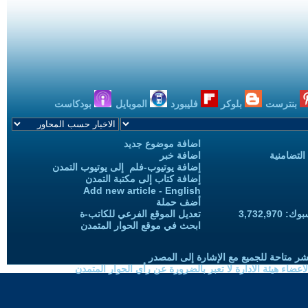
بنترست
بلوكر
فليبورد
الموبايل
بودكاست
اضافة موضوع جديد
التضامنية
اضافة خبر
إضافة يوتيوب-فلم إلى يوتيوب التمدن
إضافة كتاب إلى مكتبة التمدن
Add new article - English
أضف حملة
3,732,97
تعديل الموقع الفرعي للكاتب-ة
ابحث في موقع الحوار المتمدن
شر متاحة للجميع مع الإشارة إلى المصدر
ضاء هيئة الادارة لا تعبر بالضرورة عن رأي الحوار المتمدن