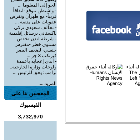
الجو إلى المعلوما ...
-
واشنطن تتوقع -اتفاقاً
قريباً- مع طهران وتفرض
عقوبات على منصة ...
-
تحالف سعودي تركي
باكستاني برسائل إقليمية
-
شرطة لندن تخفض
مستوى خطر -مفترس
جنسي- لضعف البصر
فيرتكب 3 جر ...
-
أبدى إعجابه بأعمدة
ولوحات وزارة الخارجية..
ترامب: يحق للرئيس ...
المزيد.....
المعجبين بنا على
الفيسبوك
3,732,970