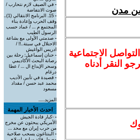
-
في الصيف لازم نتحارب /
سن مدن
صوت الانتفاضة
-
15. البرنامج الانتقالي (1)..
وقف الحرب وإعادة بناء
المجتمع م ... / عماد حسب
الرسول الطيب
-
صدمتي الأولى مع بشاعة
الاحتلال في سبتة..!! /
ادريس الواغيش
لتواصل الاجتماعية
-
حنان إسماعيل: رحلة بين
رصانة البحث الأكاديمي
نرجو النقر أدناه
وسحر الإبداع ال ... / عطا
درغام
-
قصيدة في تأبين الأديب
محمد عبد حسن / مقداد
مسعود
المزيد.....
احدث الأخبار المهمة
-
-كبار قادة الجيش
وك
الأمريكي يبحثون عن مخرج
من حرب إيران مع محد ...
-
البنتاغون يسحب صلاحية
وصول قائد سابق لسلاح