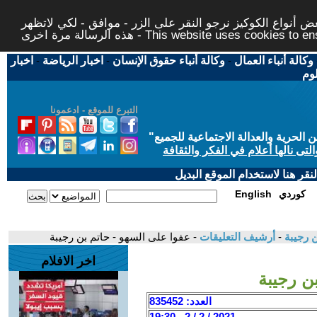
 أنواع الكوكيز نرجو النقر على الزر - موافق - لكي لاتظهر
This website uses cookies to ensure you ge
وكالة أنباء العمال
-
وكالة أنباء حقوق الإنسان
-
اخبار الرياضة
-
اخبار
لوم
التبرع للموقع - ادعمونا
حرية والعدالة الاجتماعية للجميع
"
تى نالها أعلام في الفكر والثقافة
قر هنا لاستخدام الموقع البديل
كوردي
English
ن رجيبة
-
أرشيف التعليقات
- عفوا على السهو - حاتم بن رجيبة
اخر الافلام
ن رجيبة
العدد: 835452
2021 / 2 / 2 - 19:30