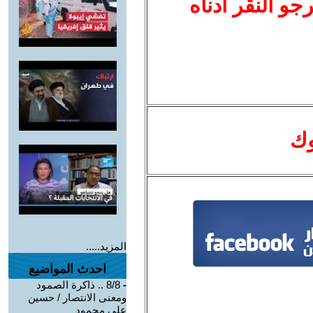
نرجو النقر أدناه
وك
المزيد.....
احدث المواضيع
-
8/8 .. ذاكرة الصمود
ومعنى الانتصار / حسين
علي محمود