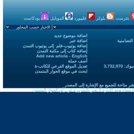
بنترست
بلوكر
فليبورد
الموبايل
بودكاست
اضافة موضوع جديد
التضامنية
اضافة خبر
إضافة يوتيوب-فلم إلى يوتيوب التمدن
إضافة كتاب إلى مكتبة التمدن
Add new article - English
أضف حملة
3,732,97
تعديل الموقع الفرعي للكاتب-ة
ابحث في موقع الحوار المتمدن
شر متاحة للجميع مع الإشارة إلى المصدر
ضاء هيئة الادارة لا تعبر بالضرورة عن رأي الحوار المتمدن