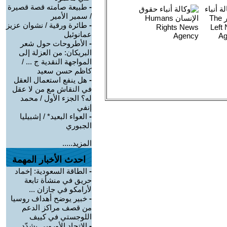
-
طبيعة صامته قصة قصيرة
/ سمير الأمير
-
طائرة ورقية / نشوان عزيز
عمانوئيل
-
الأطروحات حول شعر
البريكان: من العزلة إلى
المواجهة النقدية ج ... /
كاظم حسن سعيد
-
هل ينفع استعمال العقل
في النقاش مع من لا عقل
له؟ الجزء الأول / محمد
إنفي
-
العواء البعيد* / إشبيليا
الجبوري
المزيد.....
احدث الأخبار المهمة
-
الطاقة السعودية: إخماد
حريق في منشأة تابعة
لأرامكو في جازان ...
-
خبير يوضح أهداف روسيا
من قصف مراكز الدعم
اللوجستي في كييف
-
الاتحاد الأوروبي يشدّد