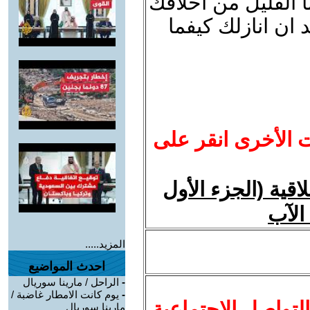
ا القليل من اخلاقك
 ان انازلك كيفما
ت الأخرى انقر على
قية (الجزء الأول
الآب
المزيد.....
احدث المواضيع
-
الراحل / مارينا سوريال
-
يوم كانت الامطار غاضبة /
لتواصل الاجتماعية
مارينا سوريال