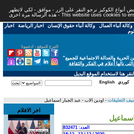
 أنواع الكوكيز نرجو النقر على الزر - موافق - لكي لاتظهر
This website uses cookies to ensure you ge
وكالة أنباء العمال
-
وكالة أنباء حقوق الإنسان
-
اخبار الرياضة
-
اخبار
لوم
التبرع للموقع - ادعمونا
حرية والعدالة الاجتماعية للجميع
"
تى نالها أعلام في الفكر والثقافة
قر هنا لاستخدام الموقع البديل
كوردي
English
يف التعليقات
- اودين الاب - عبد الجبار اسماعيل
اخر الافلام
 اسماعيل
العدد: 832471
2020 / 12 / 13 - 18:12