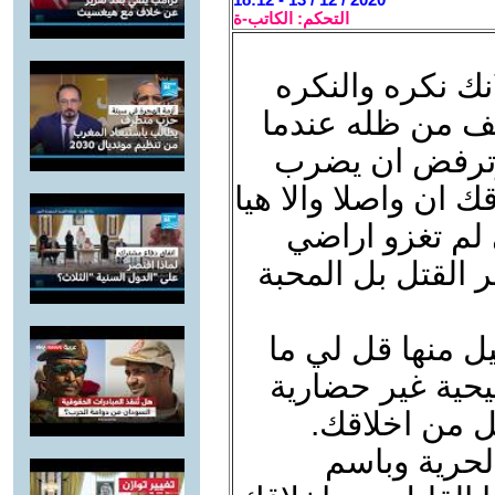
التحكم: الكاتب-ة
انك نكره والنكره
لف من ظله عندما
وترفض ان يضرب
ك ان واصلا والا هيا
 لم تغزو اراضي
ر القتل بل المحبة
ل منها قل لي ما
يحية غير حضارية
يل من اخلاقك.
لحرية وباسم