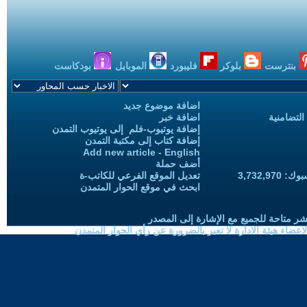
بنترست
بلوكر
فليبورد
الموبايل
بودكاست
اضافة موضوع جديد
التضامنية
اضافة خبر
إضافة يوتيوب-فلم إلى يوتيوب التمدن
إضافة كتاب إلى مكتبة التمدن
Add new article - English
أضف حملة
3,732,97
تعديل الموقع الفرعي للكاتب-ة
ابحث في موقع الحوار المتمدن
شر متاحة للجميع مع الإشارة إلى المصدر
ضاء هيئة الادارة لا تعبر بالضرورة عن رأي الحوار المتمدن