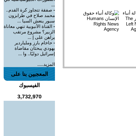
...
-
صفقة تتجاوز كرة القدم..
محمد صلاح في طرابزون
سبور ينعش السيا ...
-
القناة الأنبوبية تنهي معاناة
الزبير؟ مشروع مرتقب
يراهن على إ ...
-
حاخام بارز وملياردير
يهودي يبحثان مقاضاة
إسرائيل دوليًا.. وا ...
المزيد.....
المعجبين بنا على
الفيسبوك
3,732,970