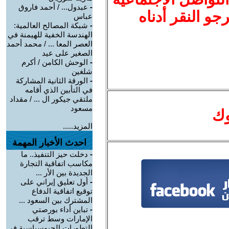
-
عبدول... / أحمد فاروق
نرجو النقر أدناه
عباس
-
شبكة المصالح العالمية:
الهندسة الخفية للهيمنة في
العصر المعا ... / محمد أحمد
الصغير على عيد
-
الوحش الكامن / أكرم
شلغين
-
الورقة الثانية المشاركة
في التأبين الذي أقامه
ملتقي جيكور ال ... / مقداد
مسعود
وك
المزيد.....
احدث الأخبار المهمة
-
دخلت حيز التنفيذ.. ما
مكاسب اتفاقية التجارة
الجديدة بين الأر ...
-
أول تعليق إيراني على
توقيع اتفاقية الدفاع
المشترك بين السعود ...
-
تباين أداء بورصتي
الإمارات وسط ترقب
التطورات الجيوسياسية في