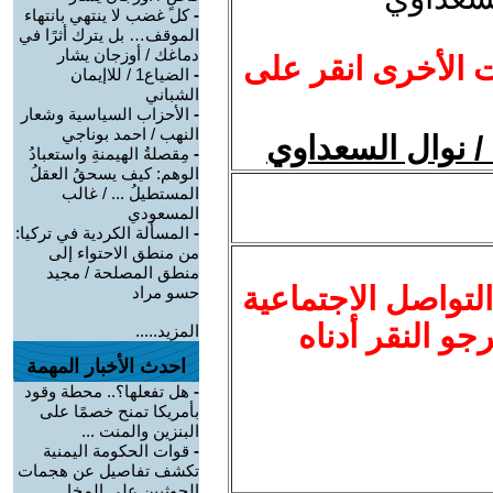
-
كل غضب لا ينتهي بانتهاء
الموقف… بل يترك أثرًا في
دماغك / أوزجان يشار
ت الأخرى انقر على
-
الضياع1 / للاإيمان
الشباني
-
الأحزاب السياسية وشعار
النهب / احمد بوناجي
 / نوال السعداوي
-
مِقصلةُ الهيمنةِ واستعبادُ
الوهم: كيف يسحقُ العقلُ
المستطيلُ ... / غالب
المسعودي
-
المسألة الكردية في تركيا:
من منطق الاحتواء إلى
منطق المصلحة / مجيد
لتواصل الاجتماعية
حسو مراد
نرجو النقر أدناه
المزيد.....
احدث الأخبار المهمة
-
هل تفعلها؟.. محطة وقود
بأمريكا تمنح خصمًا على
البنزين والمنت ...
-
قوات الحكومة اليمنية
تكشف تفاصيل عن هجمات
الحوثيين على المخا ...