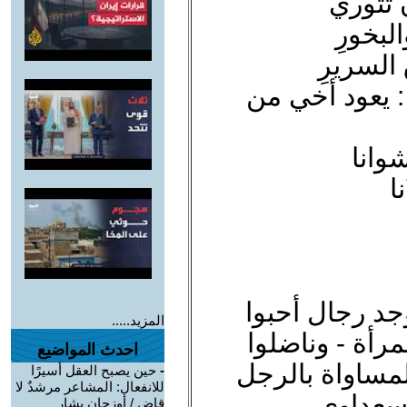
ن تثوري
لبخورِ
السريرِ
: يعود أخي من
وانا
ا
جد رجال أحبوا
المزيد.....
مرأة - وناضلوا
احدث المواضيع
لمساواة بالرجل
-
حين يصبح العقل أسيرًا
للانفعال: المشاعر مرشدٌ لا
السعداوي
قاضٍ / أوزجان يشار