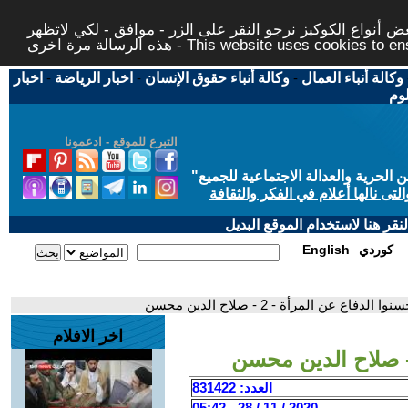
 أنواع الكوكيز نرجو النقر على الزر - موافق - لكي لاتظهر
This website uses cookies to ensure you ge
وكالة أنباء العمال
-
وكالة أنباء حقوق الإنسان
-
اخبار الرياضة
-
اخبار
لوم
التبرع للموقع - ادعمونا
حرية والعدالة الاجتماعية للجميع
"
تى نالها أعلام في الفكر والثقافة
قر هنا لاستخدام الموقع البديل
كوردي
English
الدفاع عن المرأة - 2 - صلاح الدين محسن
اخر الافلام
العدد: 831422
2020 / 11 / 28 - 05:42