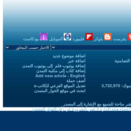
بنترست
بلوكر
فليبورد
الموبايل
بودكاست
اضافة موضوع جديد
التضامنية
اضافة خبر
إضافة يوتيوب-فلم إلى يوتيوب التمدن
إضافة كتاب إلى مكتبة التمدن
Add new article - English
أضف حملة
3,732,97
تعديل الموقع الفرعي للكاتب-ة
ابحث في موقع الحوار المتمدن
شر متاحة للجميع مع الإشارة إلى المصدر
ضاء هيئة الادارة لا تعبر بالضرورة عن رأي الحوار المتمدن