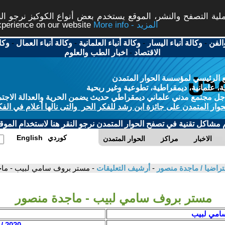
ة التصفح والنشر، الموقع يستخدم بعض أنواع الكوكيز نرجو النق
More info - المزيد
experience on our website
الفن
-
وكالة أنباء اليسار
-
وكالة أنباء العلمانية
-
وكالة أنباء العمال
-
وكا
الاقتصاد
-
اخبار الطب والعلوم
 الرئيسي لمؤسسة الحوار المتمدن
، علمانية، ديمقراطية، تطوعية وغير ربحية
ل مجتمع مدني علماني ديمقراطي حديث يضمن الحرية والعدالة الاجتم
حوار المتمدن على جائزة ابن رشد للفكر الحر والتى نالها أعلام في الفك
م مشاكل تقنية في تصفح الحوار المتمدن نرجو النقر هنا لاستخدام الموقع
كوردي
English
الاخبار
مراكز
الحوار المتمدن
تراضيا / ماجدة منصور
-
أرشيف التعليقات
- مستر بروف سامي لبيب - ما
مستر بروف سامي لبيب - ماجدة منصور
امي لبيب
2020 / 11 / 4 - 03:01