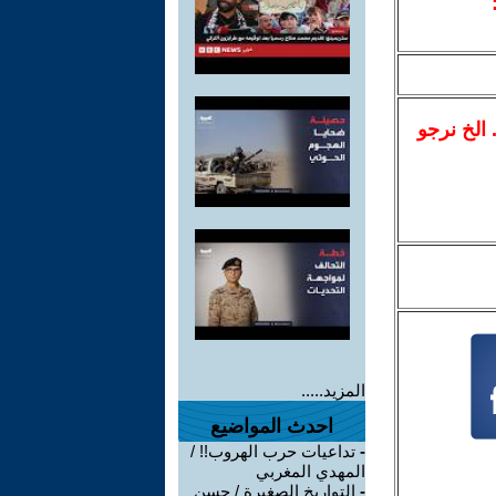
.. الخ نرجو
المزيد.....
احدث المواضيع
-
تداعيات حرب الهروب!! /
المهدي المغربي
-
التواريخ الصغيرة / حسن