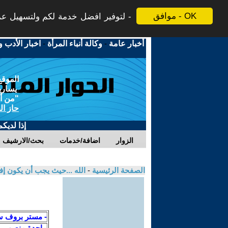
موافق - OK
لتوفير افضل خدمة لكم ولتسهيل عملي
أخبار عامة
-
وكالة أنباء المرأة
-
اخبار الأدب و
الموقع
يسارية
"من أج
حاز ال
إذا لديك
الزوار
اضافة/خدمات
بحث/الارشيف
الصفحة الرئيسية
-
الله ...حيث يجب أن يكون إف
- مستر بروف س
ماجدة منصور