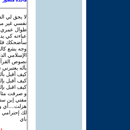
لا يحق لي ال
نفسي غير مؤه
طوال عمري ك
عباءته كي يد
سأضحكك قليلا
وجه يشع كال
الإسلامي الد
نصوص القرآن 
بآله يعتبرني
كيف أقبل بأله
كيف أقبل بإل
كيف اقبل بإل
و صرفت مئات 
مفتي إبن ستي
هزلت....أي و
لك إحترامي أ
باي