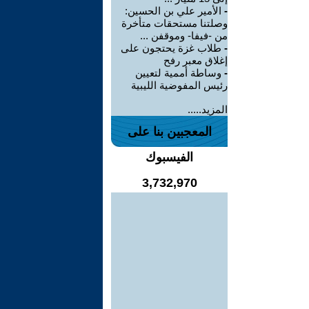
-
الأمير علي بن الحسين:
وصلتنا مستحقات متأخرة
من -فيفا- وموقفن ...
-
طلاب غزة يحتجون على
إغلاق معبر رفح
-
وساطة أممية لتعيين
رئيس المفوضية الليبية
المزيد.....
المعجبين بنا على
الفيسبوك
3,732,970