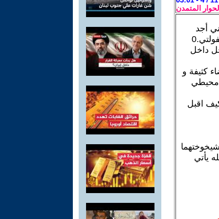
لحوار المتمدن
ني أجد
لتي.0
خل داخل
ء كثيفة و
 محيطي
كيف اقبل
شيخوختهما
ه يأتي