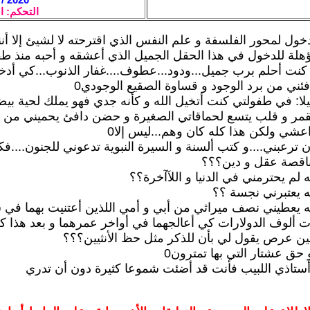
التحكم: ا
دخول لمحور الفلسفة و علم النفس الذي اقترحته لا لشيئ إلا أن
لة للدخول في هذا الحقل الجميل الذي أعشقه و أحبه منذ طفو
نت أحلم برب جميل...ودود...عطوف....غفار الذنوب...كي أد
فئني من برد الوجود و قساوة الصقيع الوجودي0
: في طفولتي كنت أتخيل الله و كأنه جدي فهو يملك لحية بيضا
قمر و قلب يتسع لحماقاتي الصغيرة و حضن دافئ يحميني من
اعشي ولكن هذا كله كان وهم...ليس إلا0
ترعبني....و كتب ألسنة و السيرة النبوية تدعوني للجنون....ف
 ناقصة عقل و دين؟؟؟
 لم يحترمني في الدنيا و اللآآخرة؟؟
ه يعتبرني نجسة ؟؟
ه يعطيني نصف ميراثي من أبي و أمي اللذين أعتنيت بهما في 
ألوف الدولارات كي أعالجهما في أواخر عمرهما و بعد هذا كل
ن عرص يقول لي بأن للذكر مثل حظ الأنثيين؟؟؟
 حق عشتار التي بها تمترون0
ستاذي اللبيب فأنت قد أضئت شموعا كثيرة دون أن تدري