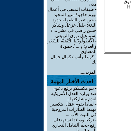
مدن
-
طبقات المنفى في أعمال
بهرم حاجو / منير المجيد
-
حين تعبر الطفولة حدود
اللغة: جليل خزعل وشاكر
حسن راضي في مشر ... /
إسماعيل نوري الربيعي
-
الْأَنْطُولُوجْيَا التِّقْنِيَّةُ لِلسِّحْرِ
وَالْعَدَمِ: دِ ... / حمودة
المعناوي
-
كرة الرأس / كمال جمال
بك
المزيد.....
احدث الأخبار المهمة
-
نيو مكسيكو ترفع دعوى
ضد وزارة العدل الأمريكية
لعدم مشاركتها ...
-
لماذا يقوم عمّال بتكسير
مهبط الطائرات المروحية
في البيت الأب ...
-
تركيا وبولندا تستهدفان
رفع حجم التبادل التجاري
إلى 15 مليار ...