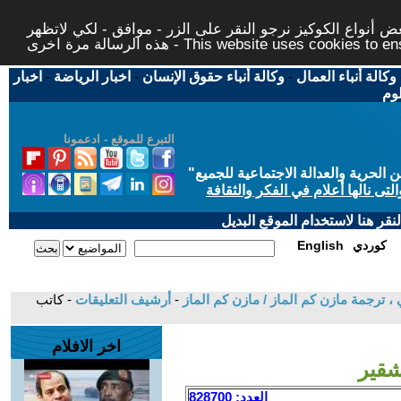
 أنواع الكوكيز نرجو النقر على الزر - موافق - لكي لاتظهر
This website uses cookies to ensure you ge
وكالة أنباء العمال
-
وكالة أنباء حقوق الإنسان
-
اخبار الرياضة
-
اخبار
لوم
التبرع للموقع - ادعمونا
حرية والعدالة الاجتماعية للجميع
"
تى نالها أعلام في الفكر والثقافة
قر هنا لاستخدام الموقع البديل
كوردي
English
 ترجمة مازن كم الماز / مازن كم الماز
-
أرشيف التعليقات
- كاتب
اخر الافلام
شقير
العدد: 828700