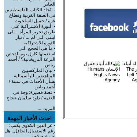
الجادر
-
اتّحاد الكتاب الفلسطينيين
في الضفة الغربية وقطاع
غزة / جميل السلحوت
-
الثورة الاشتراكية على
طريق تحرير المرأة – إلى
ابنتي التي لم ... / تيار
الثورة الاشتراكية
-
ما هي الحجج التي
استعملها كارل بوبر لدحض
النزعة التاريخانية؟ / أحمد
رباص
-
بيان الماركسيين
المناهضين للرأسمالية
بشأن الأحداث في سبتة /
أحمد رباص
-
قصة قصيرة: وجهٌ في
العتمة / داود سلمان عجاج
المزيد.....
احدث الأخبار المهمة
-
عز الدين الكلاوي يكتب:
رغم الاستقبال الحافل.. هل
تسرع صلاح ب ...