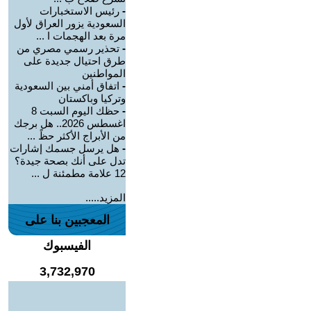
-
رئيس الاستخبارات
السعودية يزور العراق لأول
مرة بعد الهجمات ا ...
-
تحذير رسمي مصري من
طرق احتيال جديدة على
المواطنين
-
اتفاق أمني بين السعودية
وتركيا وباكستان
-
حظك اليوم السبت 8
اغسطس 2026.. هل برجك
من الأبراج الأكثر حظً ...
-
هل يرسل جسمك إشارات
تدل على أنك بصحة جيدة؟
12 علامة مطمئنة ل ...
المزيد.....
المعجبين بنا على
الفيسبوك
3,732,970