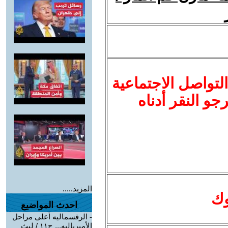
لتواصل الاجتماعية
نرجو النقر أدناه
المزيد.....
وك
احدث المواضيع
-
الرقسماليه أعلى مراحل
الأمبرياليه... ج١١ / ليث