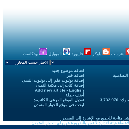
بنترست
بلوكر
فليبورد
الموبايل
بودكاست
اضافة موضوع جديد
التضامنية
اضافة خبر
إضافة يوتيوب-فلم إلى يوتيوب التمدن
إضافة كتاب إلى مكتبة التمدن
Add new article - English
أضف حملة
3,732,97
تعديل الموقع الفرعي للكاتب-ة
ابحث في موقع الحوار المتمدن
شر متاحة للجميع مع الإشارة إلى المصدر
ضاء هيئة الادارة لا تعبر بالضرورة عن رأي الحوار المتمدن