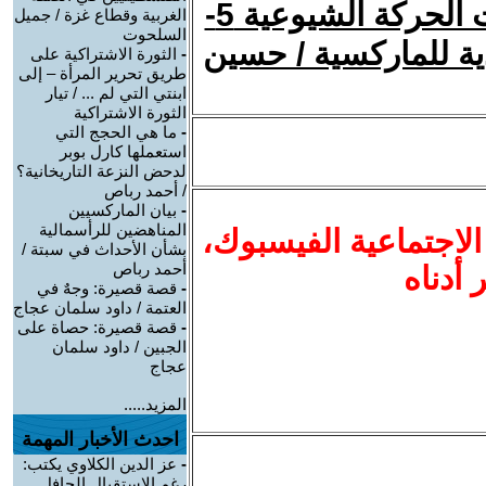
الشيوعية العمالية : هَوَس التفتت و تفتيت الحركة الشيوعية 5-
الغربية وقطاع غزة / جميل
السلحوت
ية للماركسية / حسين
-
الثورة الاشتراكية على
طريق تحرير المرأة – إلى
ابنتي التي لم ... / تيار
الثورة الاشتراكية
-
ما هي الحجج التي
استعملها كارل بوبر
لدحض النزعة التاريخانية؟
/ أحمد رباص
-
بيان الماركسيين
المناهضين للرأسمالية
الاجتماعية الفيسبوك
،
بشأن الأحداث في سبتة /
أحمد رباص
ر أدناه
-
قصة قصيرة: وجهٌ في
العتمة / داود سلمان عجاج
-
قصة قصيرة: حصاة على
الجبين / داود سلمان
عجاج
المزيد.....
احدث الأخبار المهمة
-
عز الدين الكلاوي يكتب:
رغم الاستقبال الحافل..