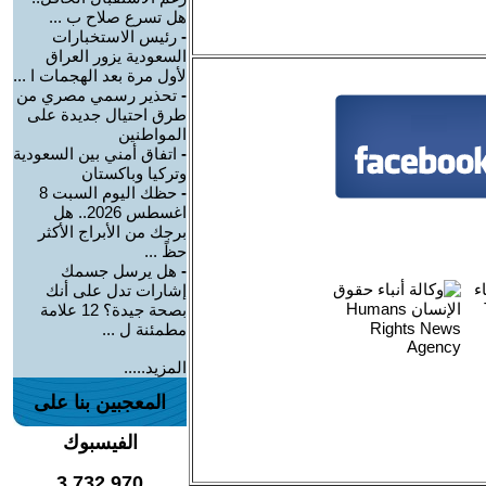
هل تسرع صلاح ب ...
-
رئيس الاستخبارات
السعودية يزور العراق
لأول مرة بعد الهجمات ا ...
-
تحذير رسمي مصري من
طرق احتيال جديدة على
المواطنين
-
اتفاق أمني بين السعودية
وتركيا وباكستان
-
حظك اليوم السبت 8
اغسطس 2026.. هل
برجك من الأبراج الأكثر
حظً ...
-
هل يرسل جسمك
إشارات تدل على أنك
بصحة جيدة؟ 12 علامة
مطمئنة ل ...
المزيد.....
المعجبين بنا على
الفيسبوك
3,732,970