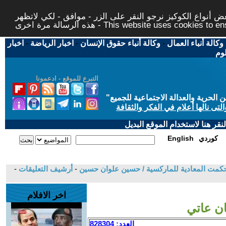
 أنواع الكوكيز نرجو النقر على الزر - موافق - لكي لاتظهر
This website uses cookies to ensure you ge
وكالة أنباء العمال
-
وكالة أنباء حقوق الإنسان
-
اخبار الرياضة
-
اخبار
لوم
التبرع للموقع - ادعمونا
حرية والعدالة الاجتماعية للجميع
"
تى نالها أعلام في الفكر والثقافة
قر هنا لاستخدام الموقع البديل
كوردي
English
-
أرشيف التعليقات
-
اخر الافلام
العدد: 828304