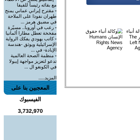
مع بقائه رئيساً للفيفا
-
مقترح إيراني عماني يمنح
طهران نفوذا على الملاحة
في مضيق هرمز ...
-
رعب في أوروبا.. مسيّرة
مفخخة تعطل مطارا ألمانيا
-
كاتب يهودي يفكك الرواية
الإسرائيلية ويوثق -هندسة
الإبادة- في ...
-
منظمة الصحة العالمية
تدعو لتعزيز مواجهة إيبولا
في الكونغو ال ...
المزيد.....
المعجبين بنا على
الفيسبوك
3,732,970