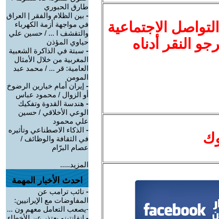
طارق الحبوري
-
بين الظلام والفقر | العراق
لتواصل الاجتماعية
في مواجهة أزمة الكهرباء
والتقشف ا ... / حسين علي
نرجو النقر أدناه
حياوي المؤذن
-
سبتة في الذاكرة الشعبية
المغربية من خلال الأمثال
العامية: قر ... / محمد عبد
المومن
-
إيران أمام خيارين الرضوخ
أو الزوال / محمود عباس
-
هندسة القدوة وتفكيك
الوعي الأخلاقي / حسين
علي محمود
-
الذكاء الاصطناعي وتأثيره
وك
في الثقافة والوظائف /
عصام البرّام
المزيد.....
احدث الأخبار المهمة
-
نائب ترامب عن
المفاوضات مع الإيرانيين:
-يصعب التعامل معهم ون ...
-
إنفانتينو يعتذر عن الأخطاء