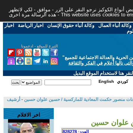
 أنواع الكوكيز نرجو النقر على الزر - موافق - لكي لاتظهر
This website uses cookies to ensure you ge
وكالة أنباء العمال
-
وكالة أنباء حقوق الإنسان
-
اخبار الرياضة
-
اخبار
لوم
التبرع للموقع - ادعمونا
حرية والعدالة الاجتماعية للجميع
"
تى نالها أعلام في الفكر والثقافة
قر هنا لاستخدام الموقع البديل
كوردي
English
-
أرشيف
اخر الافلام
ين علوان حسين
العدد: 828278