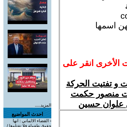
c
هن اسمها
ت الأخرى انقر على
تت و تفتيت الحركة
د أطروحات منصور حكمت
ن علوان حسين
المزيد.....
احدث المواضيع
-
القضاء الالماني : انها
حقوق طفولة فلا تقتلوها /