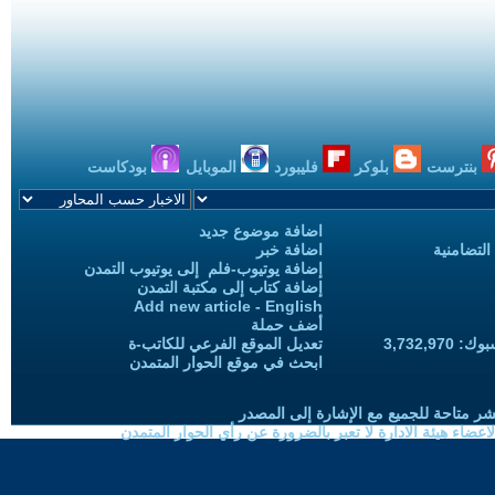
بنترست
بلوكر
فليبورد
الموبايل
بودكاست
اضافة موضوع جديد
التضامنية
اضافة خبر
إضافة يوتيوب-فلم إلى يوتيوب التمدن
إضافة كتاب إلى مكتبة التمدن
Add new article - English
أضف حملة
3,732,97
تعديل الموقع الفرعي للكاتب-ة
ابحث في موقع الحوار المتمدن
شر متاحة للجميع مع الإشارة إلى المصدر
ضاء هيئة الادارة لا تعبر بالضرورة عن رأي الحوار المتمدن