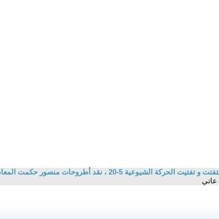
5-20 ، نقد أطروحات منصور حكمت المعادية للماركسية / حسين علوان حسين
 عاتي