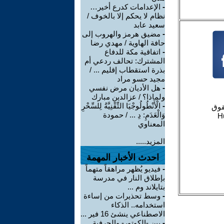
-
الإعدامات كدرع أخير…
نظام لا يحكم إلا بالخوف /
سعيد عابد
-
مضيق هرمز والهروب إلى
حافة الهاوية / مهدي رضا
-
اتفاقية مكة للدفاع
المشترك: تحالف ردعي أم
بذرة استقطاب إقليم ... /
مجيد حسو مراد
-
هل الأديان مرض نفسي
ولماذا؟ / عزالدين مبارك
-
الْأَنْطُولُوجْيَا التِّقْنِيَّةُ لِلسِّحْرِ
وَالْعَدَمِ: دِ ... / حمودة
المعناوي
المزيد.....
احدث الأخبار المهمة
-
فيديو يُظهر مراهقاً متهماً
بإطلاق النار في مدرسة
بتايلاند وم ...
-
وسط تحذيرات من إساءة
استخدامه.. الذكاء
الاصطناعي ينشئ 16 فير ...
-
بين -الكوتور- والحرفية..