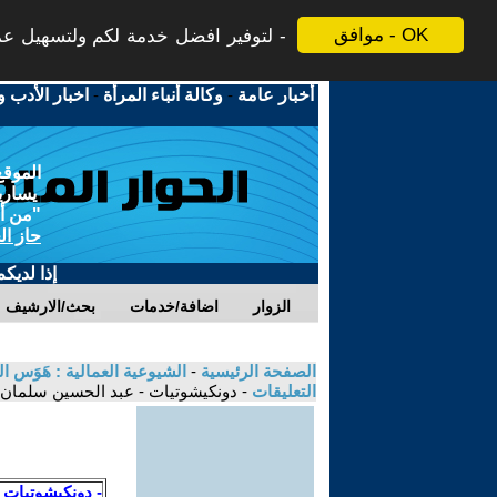
موافق - OK
لتوفير افضل خدمة لكم ولتسهيل عملي
أخبار عامة
-
وكالة أنباء المرأة
-
اخبار الأدب و
الموقع
يسارية
"من أج
حاز ال
إذا لديك
الزوار
اضافة/خدمات
بحث/الارشيف
الصفحة الرئيسية
-
الشيوعية العمالية : هَوَس التفتت و تفتيت الحركة الشيوعية 
التعليقات
- دونكيشوتيات - عبد الحسين سلمان
- دونكيشوتيات