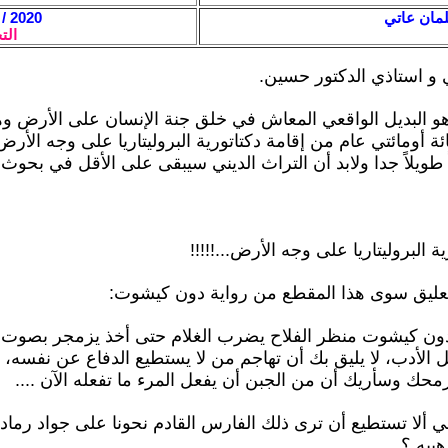
مان عاتي
2020 / 10 / 6 - 20:36
الت
 و استاذي الدكتور حسين.
و البديل الواقعي المعاش في خلق جنة الإنسان على الأرض وه
 أومائتي عام من إقامة دكتاتورية البروليتاريا على وجه الأرض
 طويلاً جدا ولابد أن التراث الديني سيبقى على الأقل في بحوث
ة البروليتاريا على وجه الأرض...!!!!!
تعليق سوى هذا المقطع من رواية دون كيشوت:
دون كيشوت منظر الفلاح يضرب الغلام حتى أخذ يزمجر بصوت 
ل الأدب، لا يليق بك أن تهاجم من لا يستطيع الدفاع عن نفسه،
ك وسأريك أن من الجبن أن يفعل المرء ما تفعله الآن ....
 ألا تستطيع أن ترى ذلك الفارس القادم نحونا على جواد رماد
بيه ؟