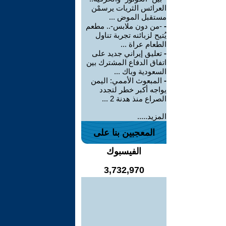
العرائس الثريات يرسمْن
مستقبل الموض ...
-
-من دون ملابس-.. مطعم
يُتيح لزبائنه تجربة تناول
الطعام عراة ...
-
تعليق إيراني جديد على
اتفاق الدفاع المشترك بين
السعودية وباك ...
-
المبعوث الأممي: اليمن
يواجه أكبر خطر لتجدد
الصراع منذ هدنة 2 ...
المزيد.....
المعجبين بنا على
الفيسبوك
3,732,970