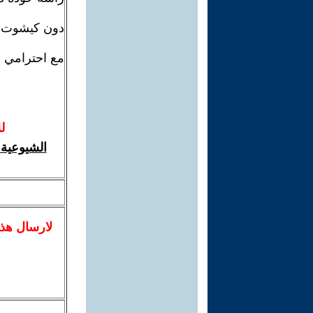
دون كيشوت: ك
مع احترامي و
ل
لا
رسال
هذ