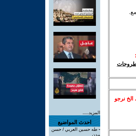
ع.
 تفتيت الحركة الشيوعية 5-20 ، نقد أطروحات
.. الخ نرجو
المزيد.....
احدث المواضيع
-
طه حسين العربي / حسن
مدن