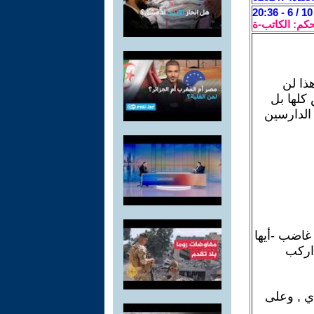
حكم: الكاتب-ة
ذا لن
 كلها بل
 الدارسين
غاضب -أيها
 اركب
ي , وعلى