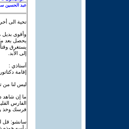
عبد الحسين سل
تحية الى أخي
وأقوى بديل ه
يحصل بعد مائة
يستغرق وقتاً
إلى الأبد.
آستاذي :
إقامة دكتاتوري
ليس لنا من 
ما إن شاهد 
الفارس القلي
فرسك وخذ رمح
سانشو: قل لي
رأسه خوذه ذه