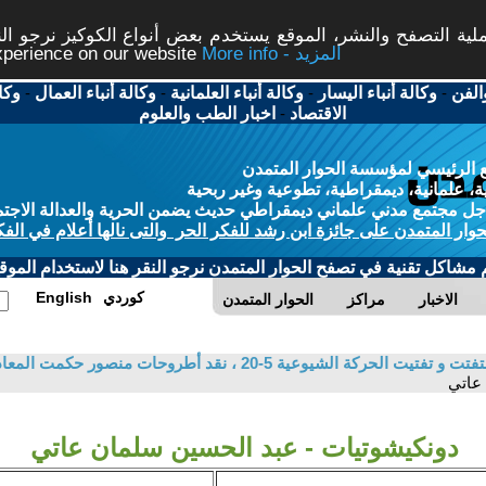
ة التصفح والنشر، الموقع يستخدم بعض أنواع الكوكيز نرجو النق
More info - المزيد
experience on our website
الفن
-
وكالة أنباء اليسار
-
وكالة أنباء العلمانية
-
وكالة أنباء العمال
-
وكا
الاقتصاد
-
اخبار الطب والعلوم
 الرئيسي لمؤسسة الحوار المتمدن
، علمانية، ديمقراطية، تطوعية وغير ربحية
ل مجتمع مدني علماني ديمقراطي حديث يضمن الحرية والعدالة الاجتم
حوار المتمدن على جائزة ابن رشد للفكر الحر والتى نالها أعلام في الفك
م مشاكل تقنية في تصفح الحوار المتمدن نرجو النقر هنا لاستخدام الموقع
كوردي
English
الاخبار
مراكز
الحوار المتمدن
5-20 ، نقد أطروحات منصور حكمت المعادية للماركسية / حسين علوان حسين
 عاتي
دونكيشوتيات - عبد الحسين سلمان عاتي