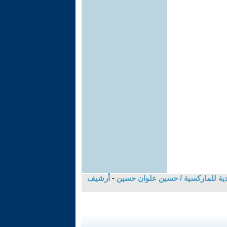
-
أرشيف