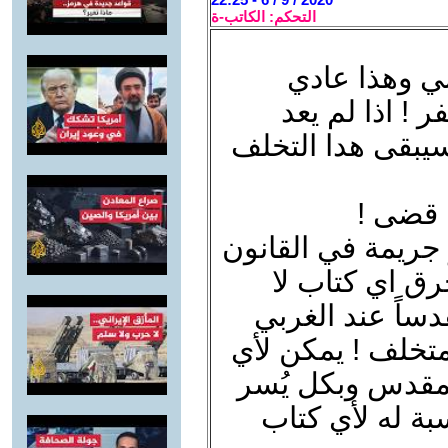
التحكم: الكاتب-ة
ي وهذا عادي
! اذا لم يعد
سيبقى هدا التخلف
 قضى !
 جريمة في القانون
ق اي كتاب لا
ساً عند الغربي
لمتخلف ! يمكن لأي
مقدس وبكل يُسر
ة له لأي كتاب