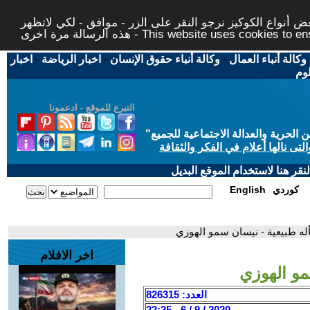
 أنواع الكوكيز نرجو النقر على الزر - موافق - لكي لاتظهر
This website uses cookies to ensure you ge
وكالة أنباء العمال
-
وكالة أنباء حقوق الإنسان
-
اخبار الرياضة
-
اخبار
لوم
التبرع للموقع - ادعمونا
حرية والعدالة الاجتماعية للجميع
"
تى نالها أعلام في الفكر والثقافة
قر هنا لاستخدام الموقع البديل
كوردي
English
له طبيعية - نيسان سمو الهوزي
اخر الافلام
مو الهوزي
العدد: 826315
2020 / 9 / 6 - 22:25