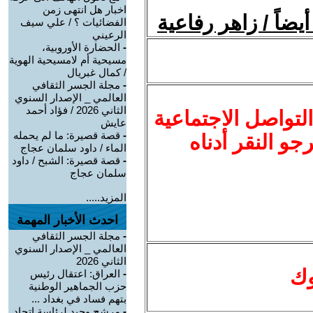
اخبار هل انتهى زمن
ضاً / زاهر رفاعية
الفضائيات ؟ / علي سيف
الرعيني
-
الحضارة الأوروبية،
مسيحية أم لامسيحية الهوية
/ كمال غبريال
-
مجلة الجسر الثقافي
العالمي _ الإصدار السنوي
الثاني 2026 / فؤاد أحمد
لتواصل الاجتماعية
عايش
-
قصة قصيرة: ما لم يحمله
نرجو النقر أدناه
الماء / داود سلمان عجاج
-
قصة قصيرة: الشبح / داود
سلمان عجاج
المزيد.....
احدث الأخبار المهمة
-
مجلة الجسر الثقافي
العالمي _ الإصدار السنوي
الثاني 2026
وك
-
العراق: اعتقال رئيس
حزب الجماهير الوطنية
بتهم فساد في بغداد ...
-
مرشح وحيد لرئاسة اتحاد