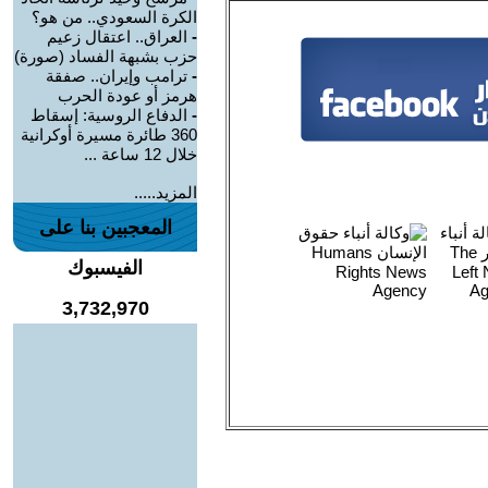
الكرة السعودي.. من هو؟
-
العراق.. اعتقال زعيم
حزب بشبهة الفساد (صورة)
-
ترامب وإيران.. صفقة
هرمز أو عودة الحرب
-
الدفاع الروسية: إسقاط
360 طائرة مسيرة أوكرانية
خلال 12 ساعة ...
المزيد.....
المعجبين بنا على
الفيسبوك
3,732,970