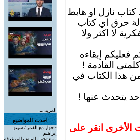
 كتاب نازل او هابط
لة حرق اي كتاب
ية لا اكثر ولا
 فعليكم إبقاءه
لمتي القادمة !
من هذا الكتاب في
حد يتحدث عنها !
المزيد.....
احدث المواضيع
ت الأخرى انقر على
-
حوار مع القمر / سينو
إبراهيم
-
مع تحول الهاتف الى غرفة