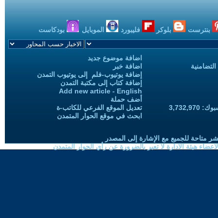
بنترست
بلوكر
فليبورد
الموبايل
بودكاست
اضافة موضوع جديد
التضامنية
اضافة خبر
إضافة يوتيوب-فلم إلى يوتيوب التمدن
إضافة كتاب إلى مكتبة التمدن
Add new article - English
أضف حملة
3,732,97
تعديل الموقع الفرعي للكاتب-ة
ابحث في موقع الحوار المتمدن
شر متاحة للجميع مع الإشارة إلى المصدر
ضاء هيئة الادارة لا تعبر بالضرورة عن رأي الحوار المتمدن