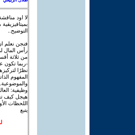
لا اود مناقش
بميتافيزيقية 
التوضيح..
فنجن نعلم ان
رأس المال لم
من ثلاثة أقسا
-ربما تكون ع
نظرًا لتركيزه
المفهوم الذا
والموضوعية. 
وظيفية: العا
هيجل كيف تعم
اللحظات الأول
يتبع
ل