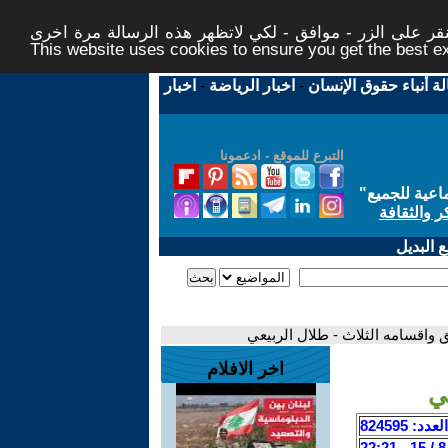
ر على الزر - موافق - لكي لاتظهر هذه الرسالة مرة اخرى -
This website uses cookies to ensure you get the best 
لة أنباء حقوق الإنسان
-
اخبار الرياضة
-
اخبار
التبرع للموقع - ادعمونا
اعية للجميع
"
ر والثقافة
 البديل
 واقسامه الثلاث - طلال الربيعي
اخر الافلام
ي
العدد: 824595