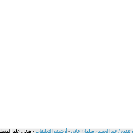
ل و تنقيح / عبد الحسين سلمان عاتي
-
أرشيف التعليقات
- هيغل, علم المنطق