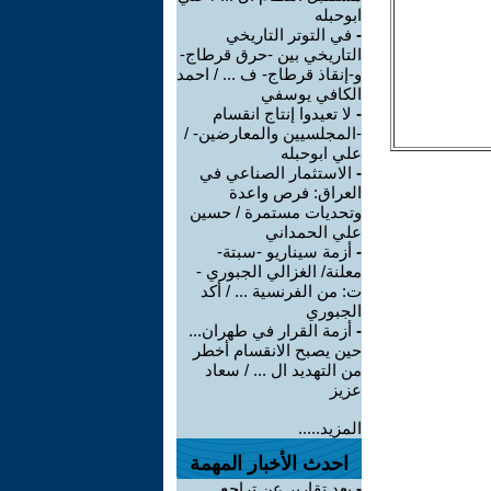
ابوحبله
-
في التوتر التاريخي
التاريخي بين -حرق قرطاج-
و-إنقاذ قرطاج- ف ... / احمد
الكافي يوسفي
-
لا تعيدوا إنتاج انقسام
-المجلسيين والمعارضين- /
علي ابوحبله
-
الاستثمار الصناعي في
العراق: فرص واعدة
وتحديات مستمرة / حسين
علي الحمداني
-
أزمة سيناريو -سبتة-
معلنة/ الغزالي الجبوري -
ت: من الفرنسية ... / أكد
الجبوري
-
أزمة القرار في طهران...
حين يصبح الانقسام أخطر
من التهديد ال ... / سعاد
عزيز
المزيد.....
احدث الأخبار المهمة
-
بعد تقارير عن تراجع