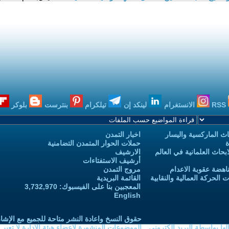
RSS
الانستغرام
لينكد إن
تيلكرام
بنترست
بلوكر
ث الماركسية واليسار
اخبار التمدن
ة
حملات الحوار المتمدن التضامنية
حاث العلمانية في العالم
الارشيف
أرشيف الاستفتاءات
اهضة عقوبة الاعدام
مروج التمدن
الحركة العمالية والنقابية
القائمة البريدية
المعجبين بنا على الفيسبوك: 3,732,970
English
حقوق النسخ واعادة النشر متاحة للجميع مع الإشا
ا بواسطة البريد الكتروني
الموضوعات المنشورة لاعضاء هيئة الادارة لا تعبر