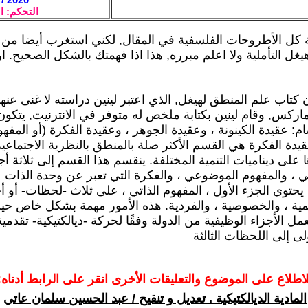
التحكم: ا
ة كل الأطروحات الفلسفية في المقال, لكني استغرب أيضا من ا
هيغل التأملية ولا اعلم مبرره, هذا اذا فهمتك بالشكل الصحيح. ا
 كتاب علم المنطق لهيغل, الذي اعتبر لينين دراسته لا غنى عنها
اركس, وقام لينين بكتابة ملخص له متوفر في الانترنيت, يتكون
م: عقيدة الكينونة ، وعقيدة الجوهر ، وعقيدة الفكرة (أو المفهو
قيدة الفكرة هي القسم الأكثر صلة بالمنطق بالنظرية الاجتماعي
ا على ديناميات التنمية المختلفة. ينقسم هذا القسم إلى ثلاثة أج
تي ، والمفهوم الموضوعي ، والفكرة التي تعبر عن وحدة الذات
يحتوي الجزء الأول ، المفهوم الذاتي ، على ثلاث -لحظات- أو أ
لمية ، والخصوصية ، والفردية. هذه الأمور مهمة بشكل خاص 
ل الأجزاء الوظيفية من الدولة وفقًا لحركة -ديالكتيكية- تقدمي
ى إلى اللحظات الثالثة
لاطلاع على الموضوع والتعليقات الأخرى انقر على الرابط أدناه:
المادية الديالكتيكية . تعديل و تنقيح / عبد الحسين سلمان عاتي