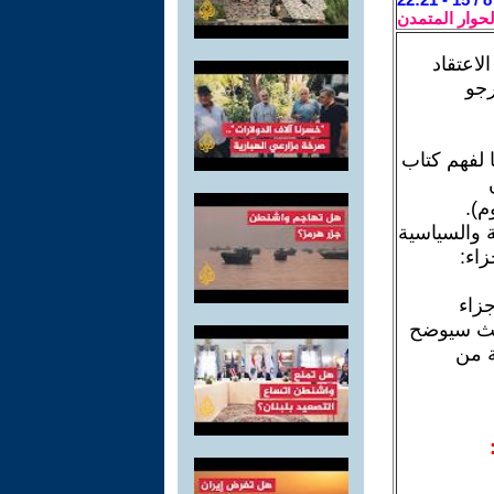
لحوار المتمدن
لاعتقاد
رجو
 لفهم كتاب
م).
ة والسياسية
زاء:
جزاء
حيث سيوضح
ة من