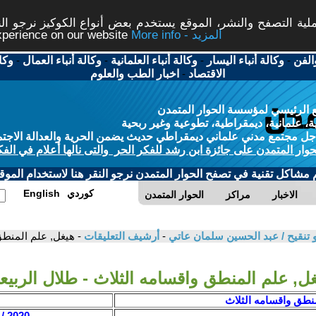
ة التصفح والنشر، الموقع يستخدم بعض أنواع الكوكيز نرجو النق
More info - المزيد
experience on our website
الفن
-
وكالة أنباء اليسار
-
وكالة أنباء العلمانية
-
وكالة أنباء العمال
-
وكا
الاقتصاد
-
اخبار الطب والعلوم
 الرئيسي لمؤسسة الحوار المتمدن
، علمانية، ديمقراطية، تطوعية وغير ربحية
ل مجتمع مدني علماني ديمقراطي حديث يضمن الحرية والعدالة الاجتم
حوار المتمدن على جائزة ابن رشد للفكر الحر والتى نالها أعلام في الفك
م مشاكل تقنية في تصفح الحوار المتمدن نرجو النقر هنا لاستخدام الموقع
كوردي
English
الاخبار
مراكز
الحوار المتمدن
ل و تنقيح / عبد الحسين سلمان عاتي
-
أرشيف التعليقات
- هيغل, علم المنطق
ل, علم المنطق واقسامه الثلاث - طلال الربيع
منطق واقسامه الثلاث
2020 / 8 / 15 - 22:21