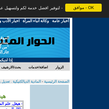
موافق - OK
لتوفير افضل خدمة لكم ولتسهيل عملي
أخبار عامة
-
وكالة أنباء المرأة
-
اخبار الأدب و
الموقع
يسارية
"من أج
حاز ال
إذا لديك
الزوار
اضافة/خدمات
بحث/الارشيف
الصفحة الرئيسية
-
المادية الديالكتيكية . تعدي
هيغ
- هيغل, علم ال
طلال الربيعي