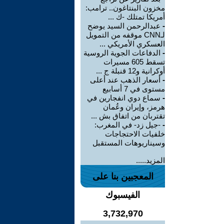
مخزون البنتاغون.. ترامب:
أمريكا تمتلك -ك ...
-
عبدالرحمن السيد يوضح
لـCNN موقفه من التمويل
العسكري الأمريكي ...
-
الدفاعات الجوية الروسية
تسقط 605 مسيرات
أوكرانية و12 قنبلة ج ...
-
أسعار الذهب عند أعلى
مستوى في 7 أسابيع
-
سماع دوي انفجارين في
هرمز، وإيران وعُمان
تقتربان من اتفاق بش ...
-
-جيل زد- في المغرب:
خلفيات الاحتجاجات
وسيناريوهات المستقبل
المزيد.....
المعجبين بنا على
الفيسبوك
3,732,970