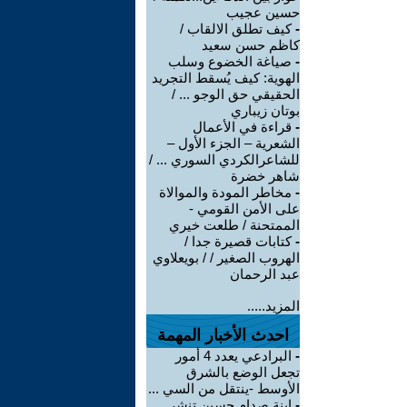
حسين عجيب
-
كيف تطلق الالقاب /
كاظم حسن سعيد
-
صياغة الخضوع وسلب
الهوية: كيف يُسقط التجريد
الحقيقي حق الوجو ... /
بوتان زيباري
-
قراءة في الأعمال
الشعرية – الجزء الأول –
للشاعرالكردي السوري ... /
شاهر خضرة
-
مخاطر المودة والموالاة
على الأمن القومي -
الممتحنة / طلعت خيري
-
كتابات قصيرة جدا /
الهروب الصغير / / بويعلاوي
عبد الرحمان
المزيد.....
احدث الأخبار المهمة
-
البرادعي يعدد 4 أمور
تجعل الوضع بالشرق
الأوسط -ينتقل من السي ...
-
ابنة صدام حسين تنشر