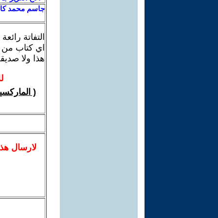
جاسم محمد كا
التفاتة رائع
اي كتاب من ه
هذا ولا صديق
ل
( الماركسي
لا
رسال
هذ