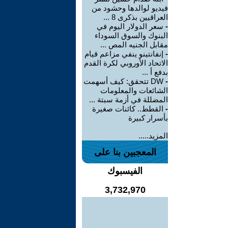
فيديو لوالدها وحشود من
العراقيين بذكرى 8 ...
-
سعر الدولار اليوم في
البنوك والسوق السوداء
مقابل الجنيه المص ...
-
إنفانتينو ينفي مزاعم قيام
الاتحاد الأوروبي لكرة القدم
بدفع أ ...
-
DW تتحقق: كيف أسهمت
الشائعات والمعلومات
المضللة في أزمة سبتة ...
-
القطط.. كائنات صغيرة
بأسرار كبيرة
المزيد.....
المعجبين بنا على
الفيسبوك
3,732,970