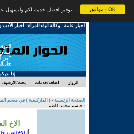
موافق - OK
لتوفير افضل خدمة لكم ولتسهيل عملي
أخبار عامة
-
وكالة أنباء المرأة
-
اخبار الأدب و
الموقع
يسارية
"من أج
حاز ال
إذا لديك
الزوار
اضافة/خدمات
بحث/الارشيف
الصفحة الرئيسية
-
( الماركسية ) في معجم الما
- جاسم محمد كاظم
الاخ ال
- الاخ العزيز ج