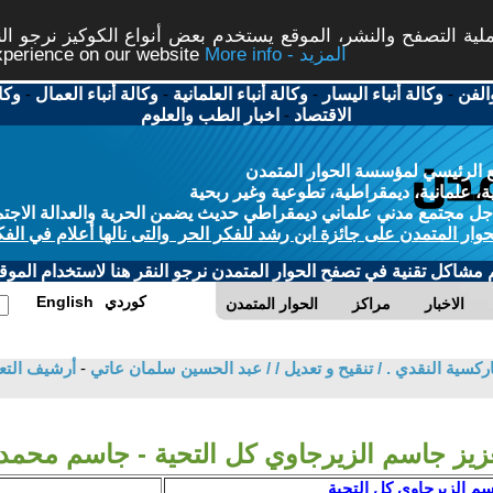
ة التصفح والنشر، الموقع يستخدم بعض أنواع الكوكيز نرجو النق
More info - المزيد
experience on our website
الفن
-
وكالة أنباء اليسار
-
وكالة أنباء العلمانية
-
وكالة أنباء العمال
-
وكا
الاقتصاد
-
اخبار الطب والعلوم
 الرئيسي لمؤسسة الحوار المتمدن
، علمانية، ديمقراطية، تطوعية وغير ربحية
ل مجتمع مدني علماني ديمقراطي حديث يضمن الحرية والعدالة الاجتم
حوار المتمدن على جائزة ابن رشد للفكر الحر والتى نالها أعلام في الفك
م مشاكل تقنية في تصفح الحوار المتمدن نرجو النقر هنا لاستخدام الموقع
كوردي
English
الاخبار
مراكز
الحوار المتمدن
ركسية النقدي . / تنقيح و تعديل / / عبد الحسين سلمان عاتي
-
أرشيف التع
عزيز جاسم الزيرجاوي كل التحية - جاسم محمد
اسم الزيرجاوي كل التحية