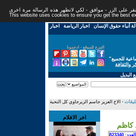
ر على الزر - موافق - لكي لاتظهر هذه الرسالة مرة اخرى -
This website uses cookies to ensure you get the best 
لة أنباء حقوق الإنسان
-
اخبار الرياضة
-
اخبار
التبرع للموقع - ادعمونا
اعية للجميع
"
ر والثقافة
 البديل
ليقات
- الاخ العزيز جاسم الزيرجاوي كل التحية
اخر الافلام
 كاظم
العدد: 823340