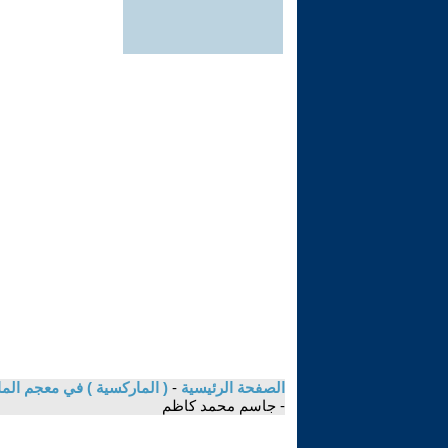
الصفحة الرئيسية
-
( الماركسية ) في معجم الما
- جاسم محمد كاظم