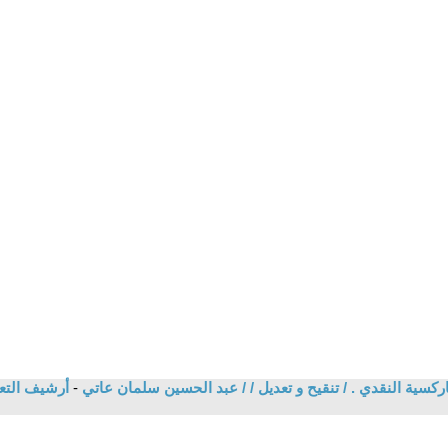
ركسية النقدي . / تنقيح و تعديل / / عبد الحسين سلمان عاتي
-
أرشيف التع