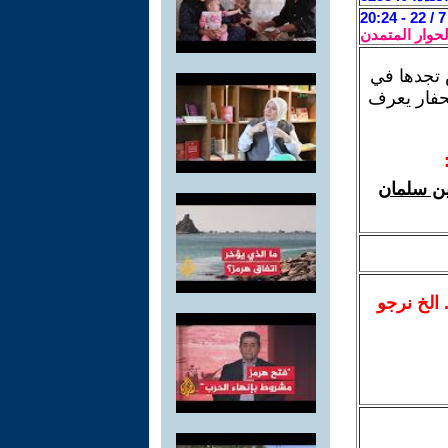
لحوار المتمدن
 تجدها في
لحفار يعرف
سين سلمان
.. الخ نرجو