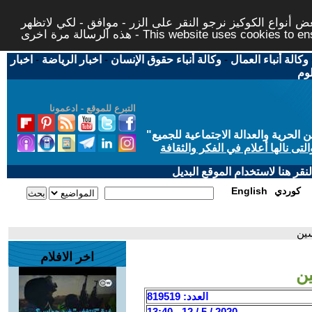
 أنواع الكوكيز نرجو النقر على الزر - موافق - لكي لاتظهر
This website uses cookies to ensure you ge
وكالة أنباء العمال
-
وكالة أنباء حقوق الإنسان
-
اخبار الرياضة
-
اخبار
لوم
التبرع للموقع - ادعمونا
حرية والعدالة الاجتماعية للجميع
"
تى نالها أعلام في الفكر والثقافة
قر هنا لاستخدام الموقع البديل
كوردي
English
سين
اخر الافلام
ن
العدد: 819519
2020 / 5 / 12 - 13:40