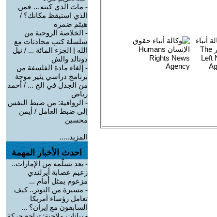
-
ماتَ الذي كنته… فمن
الذي استيقظ مكانك؟ /
هيثم ضمره
-
الخلاصة الروحية من
سلسلة كتب محادثات مع
الله | الجزء المائة ... / نيل
دونالد والش
-
إلغاء مادة الفلسفة من
برنامج دراسي يثير موجة
من الجدل في الج ... / أحمد
رباص
-
الرواقية: من ضبط النفس
إلى ضبط العامل / أيمن
محسين
المزيد.....
احدث الأخبار المهمة
-
بعد تسلّمه من الإمارات..
زعيم عصابة أيرلندي
مزعوم يمثل أمام ...
-
مسيرة من التوتر.. كيف
تعامل رؤساء أمريكا
السابقون مع إيران؟ ...
-
بيانات ملاحية: تراجع حركة