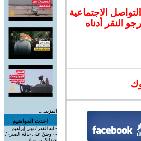
لتواصل الاجتماعية
نرجو النقر أدناه
وك
المزيد.....
احدث المواضيع
-
انه القدر / نهى إبراهيم
-
- وطنٌ على حافّة الصبر- /
عبدالكريم مراد