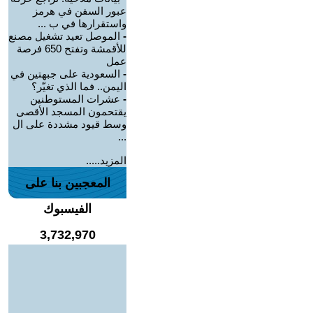
عبور السفن في هرمز
واستقرارها في ب ...
-
الموصل تعيد تشغيل مصنع
للأقمشة وتفتح 650 فرصة
عمل
-
السعودية على جبهتين في
اليمن.. فما الذي تغيّر؟
-
عشرات المستوطنين
يقتحمون المسجد الأقصى
وسط قيود مشددة على ال
...
المزيد.....
المعجبين بنا على
الفيسبوك
3,732,970