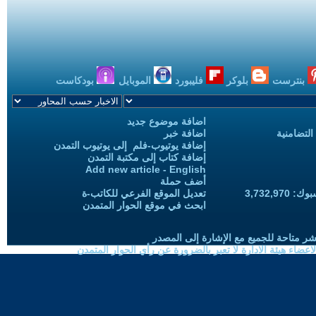
بنترست
بلوكر
فليبورد
الموبايل
بودكاست
اضافة موضوع جديد
التضامنية
اضافة خبر
إضافة يوتيوب-فلم إلى يوتيوب التمدن
إضافة كتاب إلى مكتبة التمدن
Add new article - English
أضف حملة
3,732,97
تعديل الموقع الفرعي للكاتب-ة
ابحث في موقع الحوار المتمدن
شر متاحة للجميع مع الإشارة إلى المصدر
ضاء هيئة الادارة لا تعبر بالضرورة عن رأي الحوار المتمدن