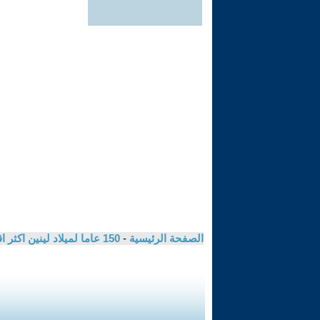
الصفحة الرئيسية
-
150 عاما لميلاد لينين اكثر اقتناعا بصواب منهجه / الحزب الشيوعي الاردني