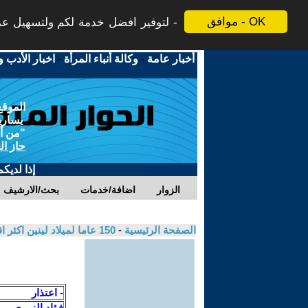
موافق - OK
لتوفير افضل خدمة لكم ولتسهيل عملي
أخبار عامة
-
وكالة أنباء المرأة
-
اخبار الأدب و
الموقع
يسارية
"من أج
حاز ال
إذا لديك
الزوار
اضافة/خدمات
بحث/الارشيف
الصفحة الرئيسية
-
150 عاما لميلاد لينين اكثر اقتناعا بصواب منهجه / الحزب الشيوعي الاردني
- اعتذار
فؤاد النمري