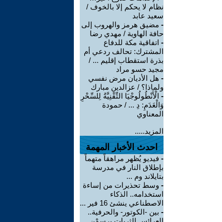
نظام لا يحكم إلا بالخوف /
سعيد عابد
-
مضيق هرمز والهروب إلى
حافة الهاوية / مهدي رضا
-
اتفاقية مكة للدفاع
المشترك: تحالف ردعي أم
بذرة استقطاب إقليم ... /
مجيد حسو مراد
-
هل الأديان مرض نفسي
ولماذا؟ / عزالدين مبارك
-
الْأَنْطُولُوجْيَا التِّقْنِيَّةُ لِلسِّحْرِ
وَالْعَدَمِ: دِ ... / حمودة
المعناوي
المزيد.....
احدث الأخبار المهمة
-
فيديو يُظهر مراهقاً متهماً
بإطلاق النار في مدرسة
بتايلاند وم ...
-
وسط تحذيرات من إساءة
استخدامه.. الذكاء
الاصطناعي ينشئ 16 فير ...
-
بين -الكوتور- والحرفية..
العرائس الثريات يرسمْن