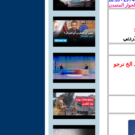
لحوار المتمدن
.. الخ نرجو