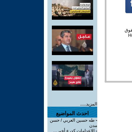
المزيد.....
احدث المواضيع
-
طه حسين العربي / حسن
مدن
-
الإعدامات كدرع أخير…