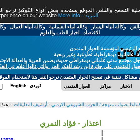
ة التصفح والنشر، الموقع يستخدم بعض أنواع الكوكيز نرجو النق
More info - المزيد
experience on our website
الفن
-
وكالة أنباء اليسار
-
وكالة أنباء العلمانية
-
وكالة أنباء العمال
-
وكا
الاقتصاد
-
اخبار الطب والعلوم
 الرئيسي لمؤسسة الحوار المتمدن
، علمانية، ديمقراطية، تطوعية وغير ربحية
ل مجتمع مدني علماني ديمقراطي حديث يضمن الحرية والعدالة الاجتم
حوار المتمدن على جائزة ابن رشد للفكر الحر والتى نالها أعلام في الفك
م مشاكل تقنية في تصفح الحوار المتمدن نرجو النقر هنا لاستخدام الموقع
كوردي
English
الاخبار
مراكز
الحوار المتمدن
-
أرشيف التعليقات
- اعتذا
اعتذار - فؤاد النمري
2020 / 4 / 23 - 18:53