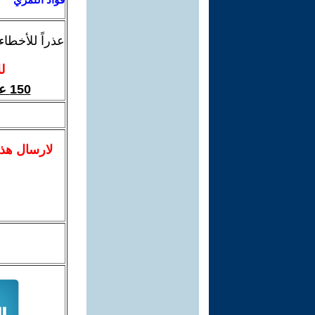
عذراً للأخطا
ل
150 عاما لميلاد لينين اكثر اقتناعا بصواب منهجه / الحزب الشيوعي الاردني
لا
رسال
هذ