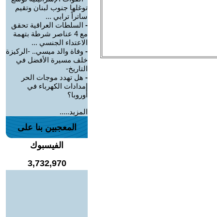
توغلها جنوب لبنان وتقيم
ساتراً ترابي ...
-
السلطات العراقية تحقق
مع 4 عناصر شرطة بتهمة
الاعتداء الجنسي ...
-
وفاة والد ميسي.. -الركيزة
خلف مسيرة الأفضل في
التاريخ-
-
هل تهدد موجات الحر
إمدادات الكهرباء في
أوروبا؟
المزيد.....
المعجبين بنا على
الفيسبوك
3,732,970