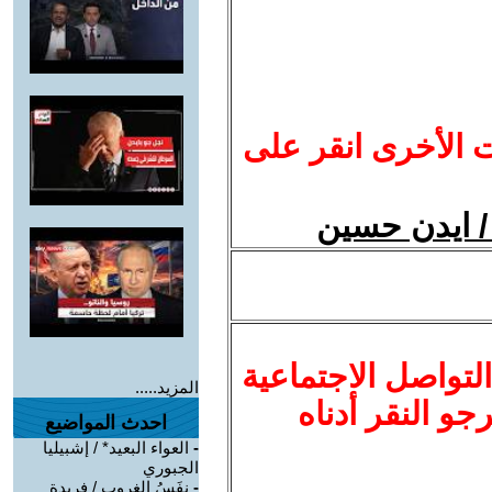
ت الأخرى انقر على
لتواصل الاجتماعية
المزيد.....
نرجو النقر أدناه
احدث المواضيع
-
العواء البعيد* / إشبيليا
الجبوري
-
نفَسُ الغروب / فريدة