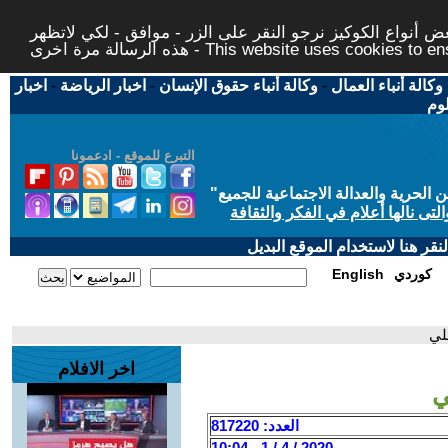
 أنواع الكوكيز نرجو النقر على الزر - موافق - لكي لاتظهر
This website uses cookies to ensure you ge
وكالة أنباء العمال
-
وكالة أنباء حقوق الإنسان
-
اخبار الرياضة
-
اخبار
لوم
التبرع للموقع - ادعمونا
حرية والعدالة الاجتماعية للجميع
"
تى نالها أعلام في الفكر والثقافة
قر هنا لاستخدام الموقع البديل
كوردي
English
علي
اخر الافلام
ي
العدد: 817220
2020 / 4 / 1 - 10:04