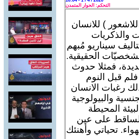
التحكم: الحوار المتمدن
للاشعور ) للانسان
ت والذكريات
اليف سيناريو مُبهم
شخصيّات الحقيقية.
ديدة، فمثلا حدوث
فلم قبل النوم
ذلك رغبات الانسان
جنسية والبيولوجية
بيئة المحيطة
الساقط على عين
هواء. تحياتي وأهنئك