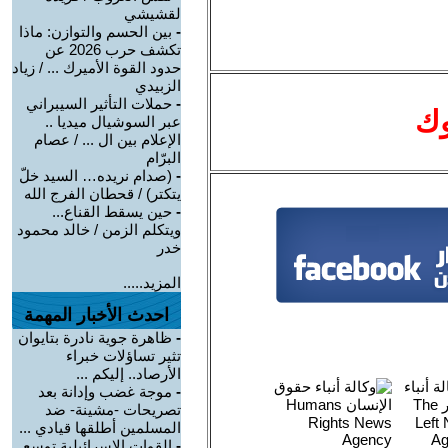
لقشيشي
-
بين الحسم والتوازن: ماذا
تكشف حرب 2026 عن
حدود القوة الأميرك ... / زياد
الزبيدي
-
حملات التأثير السيبراني
وك
عبر السوشيال ميديا ..
الإعلام بين ال ... / عصام
البرّام
-
(صدام نريده… السيد خلّ
يتكتر) / قحطان الفرج الله
-
حين يسقط القناع...
ويتكلم الزمن / خالد محمود
خدر
المزيد.....
احدث الأخبار المهمة
-
ظاهرة جوية نادرة بتايوان
تثير تساؤلات خبراء
الأرصاد.. إليكم ...
-
موجة غضب وإدانة بعد
تصريحات -مشينة- ضد
المسلمين أطلقها قيادي ...
-
القوات الإسرائيلية توسع