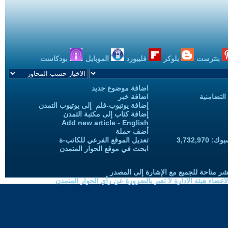
بنترست
بلوكر
فليبورد
الموبايل
بودكاست
اضافة موضوع جديد
التضامنية
اضافة خبر
إضافة يوتيوب-فلم إلى يوتيوب التمدن
إضافة كتاب إلى مكتبة التمدن
Add new article - English
أضف حملة
3,732,97
تعديل الموقع الفرعي للكاتب-ة
ابحث في موقع الحوار المتمدن
شر متاحة للجميع مع الإشارة إلى المصدر
ضاء هيئة الادارة لا تعبر بالضرورة عن رأي الحوار المتمدن