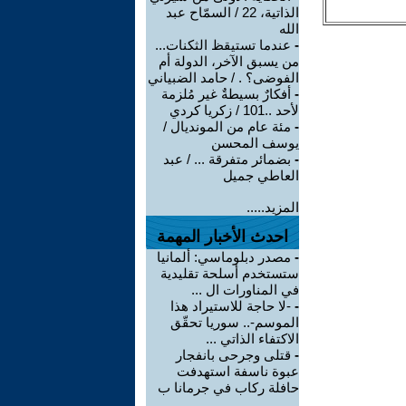
الذاتية، 22 / السمّاح عبد
الله
-
عندما تستيقظ الثكنات...
من يسبق الآخر، الدولة أم
الفوضى؟ . / حامد الضبياني
-
أفكارٌ بسيطةٌ غير مُلزمة
لأحد ..101 / زكريا كردي
-
مئة عام من المونديال /
يوسف المحسن
-
بضمائر متفرقة ... / عبد
العاطي جميل
المزيد.....
احدث الأخبار المهمة
-
مصدر دبلوماسي: ألمانيا
ستستخدم أسلحة تقليدية
في المناورات ال ...
-
-لا حاجة للاستيراد هذا
الموسم-.. سوريا تحقّق
الاكتفاء الذاتي ...
-
قتلى وجرحى بانفجار
عبوة ناسفة استهدفت
حافلة ركاب في جرمانا ب
...