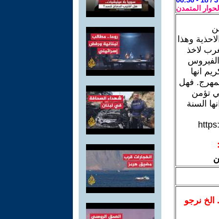
لحوار المتمدن
ن
احذية وهذا
غرب لاخذ
 الفيروس
يم انها
المهرج. فهل
ي تؤمن
ها السنة
http
ن
.. الخ نرجو