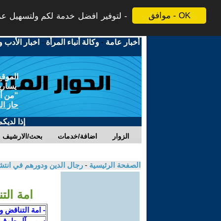
موافق - OK
لتوفير افضل خدمة لكم ولتسهيل عملي
أخبار عامة
-
وكالة أنباء المرأة
-
اخبار الأدب و
الموقع
يسارية
"من أج
حاز ال
إذا لديك
الزوار
اضافة/خدمات
بحث/الارشيف
الصفحة الرئيسية
-
رجال الدين ودورهم في انت
امة الت
- امة التناقض و
سمير آل طوق ا