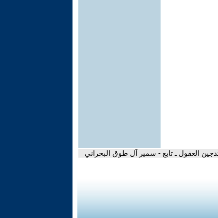
تدجين العقول ـ تابع - سمير آل طوق البحراني