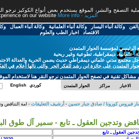
ة التصفح والنشر، الموقع يستخدم بعض أنواع الكوكيز نرجو النق
More info - المزيد
experience on our website
الفن
-
وكالة أنباء اليسار
-
وكالة أنباء العلمانية
-
وكالة أنباء العمال
-
وكا
الاقتصاد
-
اخبار الطب والعلوم
 الرئيسي لمؤسسة الحوار المتمدن
، علمانية، ديمقراطية، تطوعية وغير ربحية
ل مجتمع مدني علماني ديمقراطي حديث يضمن الحرية والعدالة الاجتم
حوار المتمدن على جائزة ابن رشد للفكر الحر والتى نالها أعلام في الفك
م مشاكل تقنية في تصفح الحوار المتمدن نرجو النقر هنا لاستخدام الموقع
كوردي
English
الاخبار
مراكز
الحوار المتمدن
شار فيروس كورونا / صادق جبار حسين
-
أرشيف التعليقات
- امة التناقض و
ناقض وتدجين العقول ـ تابع - سمير آل طوق ال
تدجين العقول ـ تابع
لبحراني
2020 / 3 / 18 - 06:36