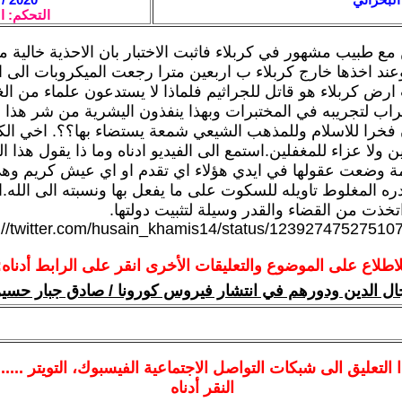
التحكم: ا
مع طبيب مشهور في كربلاء فاثبت الاختبار بان الاحذية خالية م
عند اخذها خارج كربلاء ب اربعين مترا رجعت الميكروبات الى ال
ارض كربلاء هو قاتل للجراثيم فلماذا لا يستدعون علماء من ال
راب لتجريبه في المختبرات وبهذا ينفذون اليشرية من شر هذا
 فخرا للاسلام وللمذهب الشيعي شمعة يستضاء بها؟؟. اخي الكر
ين ولا عزاء للمغفلين.استمع الى الفيديو ادناه وما ذا يقول هذا 
ة وضعت عقولها في ايدي هؤلاء اي تقدم او اي عيش كريم وه
ره المغلوط تاويله للسكوت على ما يفعل بها ونسبته الى الله.ان
اتخذت من القضاء والقدر وسيلة لتثبيت دولتها.
s://twitter.com/husain_khamis14/status/1239274752751
لاطلاع على الموضوع والتعليقات الأخرى انقر على الرابط أدناه:
ال الدين ودورهم في انتشار فيروس كورونا / صادق جبار حسي
ا
التعليق الى شبكات التواصل الاجتماعية الفيسبوك
، التويتر ....
النقر أدناه