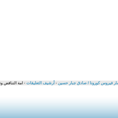
شار فيروس كورونا / صادق جبار حسين
-
أرشيف التعليقات
- امة التناقض و