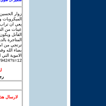
زوار الحسين 
الميكروبات و
يعي ان تراب 
عينات من الت
القآتل ويكون
المتاجرة بالد
ترتجي من ام
بضاء الله وقد
الاموية التي 
079424?s=12
ل
رج
لا
رسال
هذ