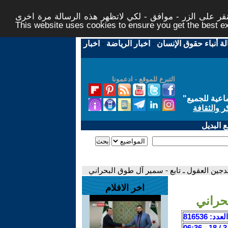
ر على الزر - موافق - لكي لاتظهر هذه الرسالة مرة اخرى -
This website uses cookies to ensure you get the best 
لة أنباء حقوق الإنسان
-
اخبار الرياضة
-
اخبار
التبرع للموقع - ادعمونا
اعية للجميع
"
ر والثقافة
 البديل
تدجين العقول ـ تابع - سمير آل طوق البحراني
اخر الافلام
بحراني
العدد: 816536