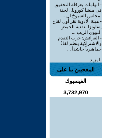
-
اتهامات بعرقلة التحقيق
في منشأ كورونا.. لجنة
بمجلس الشيوخ ال ...
-
هيئة الأدوية تقر أول لقاح
إنفلونزا بتقنية الحمض
النووي الريب ...
-
العرائش: حزب التقدم
والاشتراكية ينظم لقاءً
جماهيرياً حاشداً ...
المزيد.....
المعجبين بنا على
الفيسبوك
3,732,970