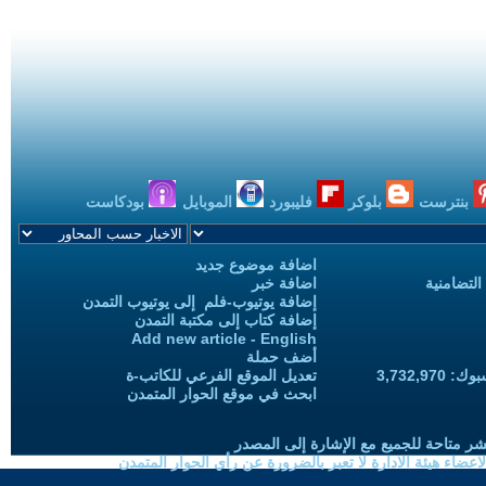
بنترست
بلوكر
فليبورد
الموبايل
بودكاست
اضافة موضوع جديد
التضامنية
اضافة خبر
إضافة يوتيوب-فلم إلى يوتيوب التمدن
إضافة كتاب إلى مكتبة التمدن
Add new article - English
أضف حملة
3,732,97
تعديل الموقع الفرعي للكاتب-ة
ابحث في موقع الحوار المتمدن
شر متاحة للجميع مع الإشارة إلى المصدر
ضاء هيئة الادارة لا تعبر بالضرورة عن رأي الحوار المتمدن