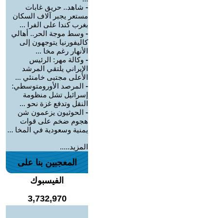
-
شاهد.. حريق غابات
مستعر يجبر آلاف السكان
بغرب كندا على الفرا ...
-
وسط موجة الحر.. أهالي
كاليفورنيا يتوجهون إلى
الأنهار رغم مخا ...
-
وكالة مهر: الرئيس
الإيراني يلتقي المرشد
الأعلى مجتبى خامنئي ...
-
المرصد الأورومتوسطي:
إسرائيل تشل منظومة
النقل وتدفع غزة نحو ...
-
الحوثيون يزعمون شن
هجوم ضخم على قوات
يمنية وسعودية في المخا ...
المزيد.....
المعجبين بنا على
الفيسبوك
3,732,970