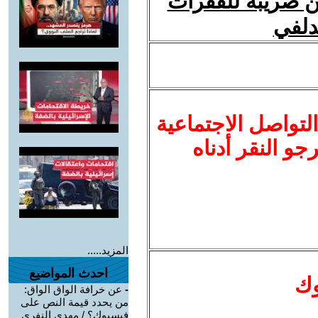
ن ضريبة للقفزات
لدلفي
لتواصل الاجتماعية
نرجو النقر أدناه
المزيد.....
احدث المواضيع
وك
-
عن خرافة الواق الواق:
من يحدد قيمة النص على
فيسبوك؟ / مهدي النفري