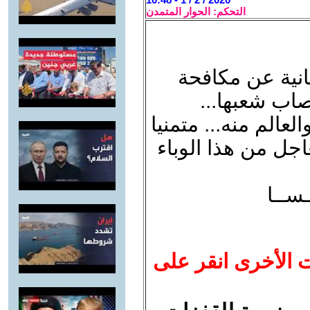
التحكم: الحوار المتمدن
انية عن مكافحة
صاب شعبها...
لعالم منه... متمنيا
اجل من هذا الوباء
ـســا
ت الأخرى انقر على