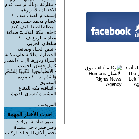
-
مفارقة دونالد ترامب عدم
الاعتقاد بالأخر رغم
إستخدام العنف ضد ... /
عصام محمد جميل مروة
-
مظلة الصفا: كيف يُعيد
«حلف مكة الثلاثي» صياغة
معادلة الردع ف ... /
سلطان الحربي
-
نبض الحياة وصانعة
الحضارة: إطلالة على مكانة
المرأة ودورها ال ... / انتصار
كامل جفلان الخشت
-
الْأَنْطُولُوجْيَا التِّقْنِيَّةُ لِلسِّحْرِ
وَالْعَدَمِ: دِ ... / حمودة
المعناوي
-
اتفاقية مكة للدفاع
المشترك / سري القدوة
المزيد.....
احدث الأخبار المهمة
-
صور صادمة.. يرقات
وصراصير داخل منشأة
تحضر آلاف الوجبات لركاب
...