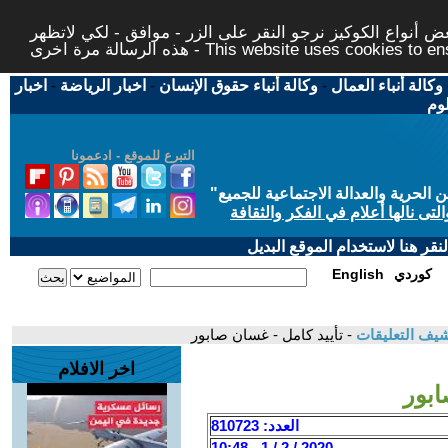
 أنواع الكوكيز نرجو النقر على الزر - موافق - لكي لاتظهر
This website uses cookies to ensure you ge
وكالة أنباء العمال
-
وكالة أنباء حقوق الإنسان
-
اخبار الرياضة
-
اخبار
لوم
التبرع للموقع - ادعمونا
حرية والعدالة الاجتماعية للجميع
"
تى نالها أعلام في الفكر والثقافة
قر هنا لاستخدام الموقع البديل
كوردي
English
يف التعليقات
- تأييد كامل - غسان صابور
اخر الافلام
ابور
العدد: 810723
2020 / 2 / 1 - 10:48