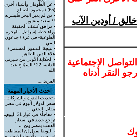
-
عن الطوفان وأشياء أخرى
(65) / محمود الصباغ
-
من لم يعبر البحر فليشربه
الق / أودين الآب
! / سعيد مبشور
-
مراهق كشف الحقيقة
وراء خطة إسرائيل -الهجرة
الطوعية- في غزة / جدعون
ليفي
-
نتيجة التدهور المستمر /
علاء الدين الظاهر
-
الحكاية الأولى من سيرتي
لتواصل الاجتماعية
الذاتية، 22 / السمّاح عبد
نرجو النقر أدناه
الله
المزيد.....
احدث الأخبار المهمة
-
تحديث البنوك والشركات..
سعر الدولار اليوم في مصر
مقابل الجني ...
-
مفاجأة في عيار 21 اليوم..
تراجع جديد في أسعار
الذهب بمصر وتح ...
وك
-
اليويفا يقول إن المقاطعة
قد تستمر والاتحاد الإنجليزي