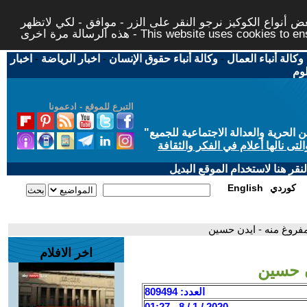
 أنواع الكوكيز نرجو النقر على الزر - موافق - لكي لاتظهر
This website uses cookies to ensure you ge
وكالة أنباء العمال
-
وكالة أنباء حقوق الإنسان
-
اخبار الرياضة
-
اخبار
لوم
التبرع للموقع - ادعمونا
حرية والعدالة الاجتماعية للجميع
"
تى نالها أعلام في الفكر والثقافة
قر هنا لاستخدام الموقع البديل
كوردي
English
فروغ منه - ايدن حسين
اخر الافلام
ن حسين
العدد: 809494
2020 / 1 / 8 - 01:27