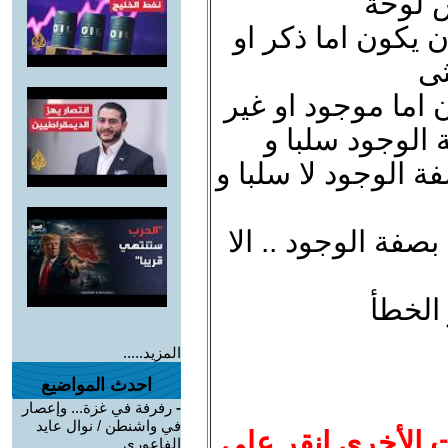
س لوحة
ن يكون اما ذكر او
ثى
 اما موجود او غير
الوجود سلبا و
فة الوجود لا سلبا و
بصفة الوجود .. الا
 الخطأ
المزيد.....
احدث المواضيع
-
رفرفة في غزة... وإعصار
في واشنطن / نوال عايد
ت الأخرى انقر على
الفاعوري