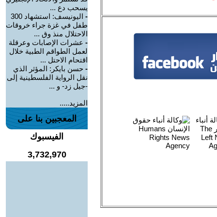
يسحب دع ...
-
اليونيسف: استشهاد 300
طفل في غزة جراء خروقات
الاحتلال منذ وق ...
-
عشرات الإصابات وعرقلة
لعمل الطواقم الطبية خلال
اقتحام الاحتل ...
-
حسن بايكر: المؤثر الذي
نقل الرواية الفلسطينية إلى
-جيل زد- و ...
المزيد.....
المعجبين بنا على
الفيسبوك
3,732,970