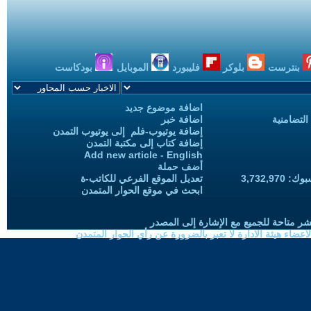
بنترست
بلوكر
فليبورد
الموبايل
بودكاست
اضافة موضوع جديد
التضامنية
اضافة خبر
إضافة يوتيوب-فلم إلى يوتيوب التمدن
إضافة كتاب إلى مكتبة التمدن
Add new article - English
أضف حملة
3,732,97
تعديل الموقع الفرعي للكاتب-ة
ابحث في موقع الحوار المتمدن
شر متاحة للجميع مع الإشارة إلى المصدر
ضاء هيئة الادارة لا تعبر بالضرورة عن رأي الحوار المتمدن