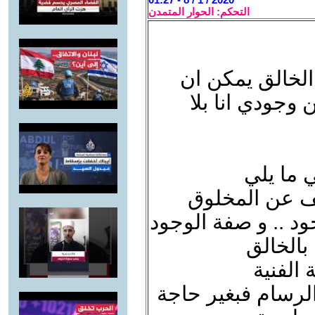
التحكم: الحوار المتمدن
الخالق يمكن ان
 وجودي انا بلا
ي ما يلي
لف عن المخلوق
ود .. و صفة الوجود
بالخالق
 الفنية
الرسام فبغير حاجة