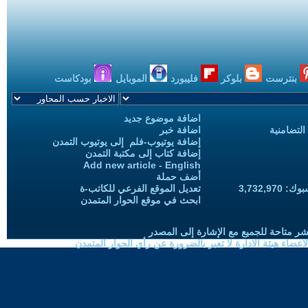
بنترست
بلوكر
فليبورد
الموبايل
بودكاست
اضافة موضوع جديد
التضامنية
اضافة خبر
إضافة يوتيوب-فلم إلى يوتيوب التمدن
إضافة كتاب إلى مكتبة التمدن
Add new article - English
أضف حملة
3,732,97
تعديل الموقع الفرعي للكاتب-ة
ابحث في موقع الحوار المتمدن
شر متاحة للجميع مع الإشارة إلى المصدر
ضاء هيئة الادارة لا تعبر بالضرورة عن رأي الحوار المتمدن