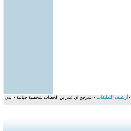
-
أرشيف التعليقات
- المرجح ان عمر بن الخطاب شخصية خيالية - ايدن