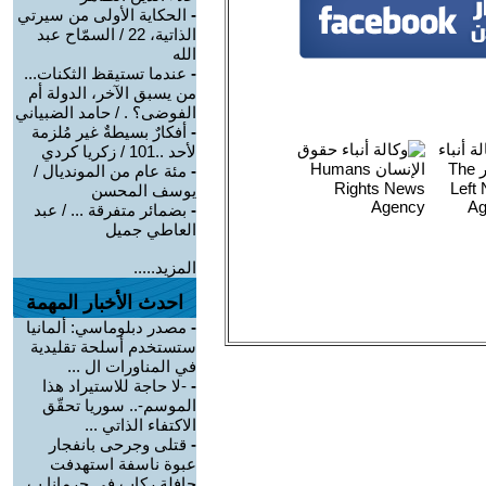
-
الحكاية الأولى من سيرتي
الذاتية، 22 / السمّاح عبد
الله
-
عندما تستيقظ الثكنات...
من يسبق الآخر، الدولة أم
الفوضى؟ . / حامد الضبياني
-
أفكارٌ بسيطةٌ غير مُلزمة
لأحد ..101 / زكريا كردي
-
مئة عام من المونديال /
يوسف المحسن
-
بضمائر متفرقة ... / عبد
العاطي جميل
المزيد.....
احدث الأخبار المهمة
-
مصدر دبلوماسي: ألمانيا
ستستخدم أسلحة تقليدية
في المناورات ال ...
-
-لا حاجة للاستيراد هذا
الموسم-.. سوريا تحقّق
الاكتفاء الذاتي ...
-
قتلى وجرحى بانفجار
عبوة ناسفة استهدفت
حافلة ركاب في جرمانا ب