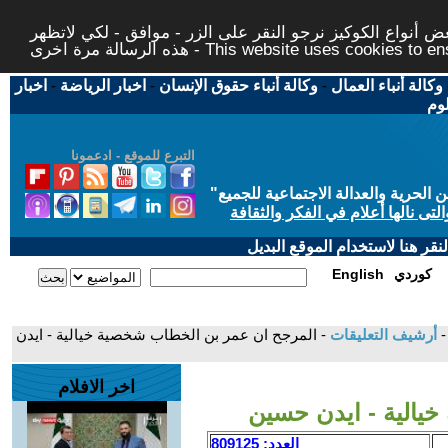
 أنواع الكوكيز نرجو النقر على الزر - موافق - لكي لاتظهر
This website uses cookies to ensure you ge
وكالة أنباء العمال
-
وكالة أنباء حقوق الإنسان
-
اخبار الرياضة
-
اخبار
لوم
التبرع للموقع - ادعمونا
حرية والعدالة الاجتماعية للجميع
"
تى نالها أعلام في الفكر والثقافة
قر هنا لاستخدام الموقع البديل
كوردي
English
-
أرشيف التعليقات
- المرجح ان عمر بن الخطاب شخصية خيالية - ايدن
اخر الافلام
يالية - ايدن حسين
العدد: 809125