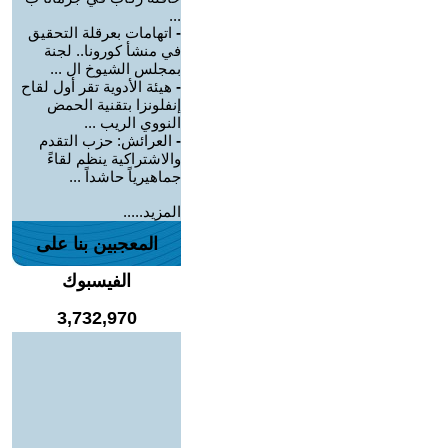
...
-
اتهامات بعرقلة التحقيق
في منشأ كورونا.. لجنة
بمجلس الشيوخ ال ...
-
هيئة الأدوية تقر أول لقاح
إنفلونزا بتقنية الحمض
النووي الريب ...
-
العرائش: حزب التقدم
والاشتراكية ينظم لقاءً
جماهيرياً حاشداً ...
المزيد.....
المعجبين بنا على
الفيسبوك
3,732,970