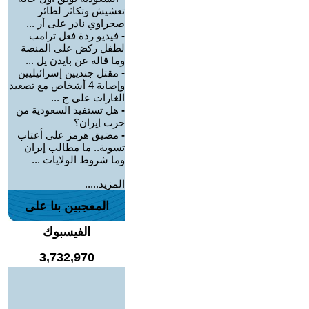
تعشيش وتكاثر لطائر
صحراوي نادر على أر ...
-
فيديو ردة فعل ترامب
لطفل ركض على المنصة
وما قاله عن بايدن يل ...
-
مقتل جنديين إسرائيليين
وإصابة 4 أشخاص مع تصعيد
الغارات على ج ...
-
هل تستفيد السعودية من
حرب إيران؟
-
مضيق هرمز على أعتاب
تسوية.. ما مطالب إيران
وما شروط الولايات ...
المزيد.....
المعجبين بنا على
الفيسبوك
3,732,970