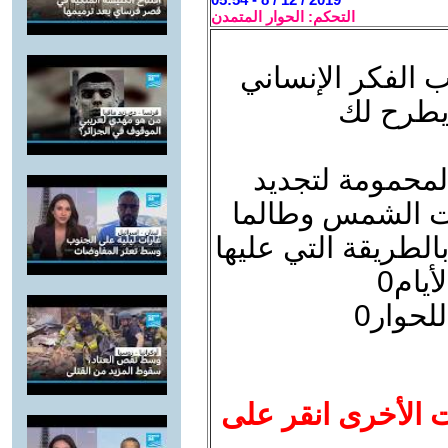
التحكم: الحوار المتمدن
ب الفكر الإنساني
 يطرح لك
لمحمومة لتجديد
تحت الشمس وطالما
الطريقة التي عليها
يام0
حوار0
ت الأخرى انقر على