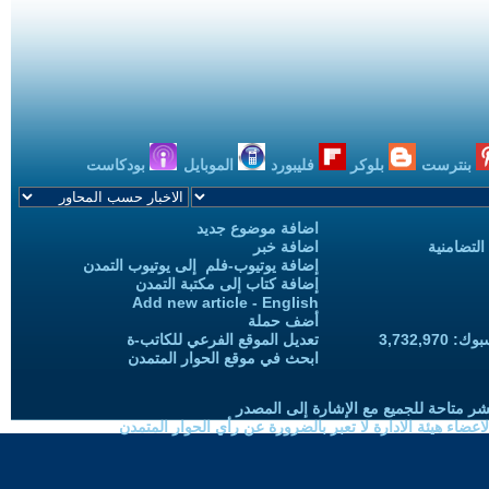
بنترست
بلوكر
فليبورد
الموبايل
بودكاست
اضافة موضوع جديد
التضامنية
اضافة خبر
إضافة يوتيوب-فلم إلى يوتيوب التمدن
إضافة كتاب إلى مكتبة التمدن
Add new article - English
أضف حملة
3,732,97
تعديل الموقع الفرعي للكاتب-ة
ابحث في موقع الحوار المتمدن
شر متاحة للجميع مع الإشارة إلى المصدر
ضاء هيئة الادارة لا تعبر بالضرورة عن رأي الحوار المتمدن