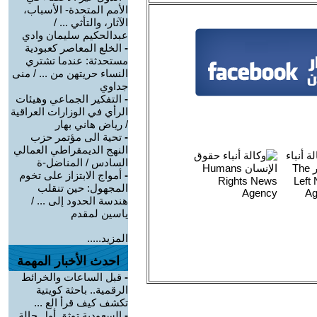
الأمم المتحدة- الأسباب،
الآثار، والتأثي ... /
عبدالحكيم سليمان وادي
-
الخلع المعاصر كعبودية
مستحدثة: عندما تشتري
النساء حريتهن من ... / منى
جداوي
-
التفكير الجماعي وهيئات
الرأي في الوزارات العراقية
/ رياض هاني بهار
-
تحية الى مؤتمر حزب
النهج الديمقراطي العمالي
السادس / المناضل-ة
-
أمواج الابتزاز على تخوم
المجهول: حين تنقلب
هندسة الحدود إلى ... /
ياسين لمقدم
المزيد.....
احدث الأخبار المهمة
-
قبل الساعات والخرائط
الرقمية.. باحثة كويتية
تكشف كيف قرأ الع ...
-
السعودية توثق أول حالة