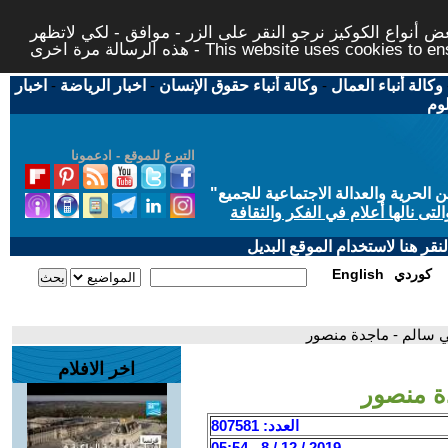
 أنواع الكوكيز نرجو النقر على الزر - موافق - لكي لاتظهر
This website uses cookies to ensure you ge
وكالة أنباء العمال
-
وكالة أنباء حقوق الإنسان
-
اخبار الرياضة
-
اخبار
لوم
التبرع للموقع - ادعمونا
حرية والعدالة الاجتماعية للجميع
"
تى نالها أعلام في الفكر والثقافة
قر هنا لاستخدام الموقع البديل
كوردي
English
لي سالم - ماجدة منصور
اخر الافلام
ة منصور
العدد: 807581
2019 / 12 / 8 - 05:54