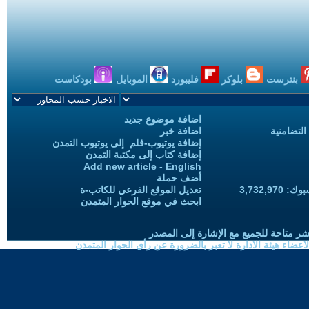
بنترست
بلوكر
فليبورد
الموبايل
بودكاست
اضافة موضوع جديد
التضامنية
اضافة خبر
إضافة يوتيوب-فلم إلى يوتيوب التمدن
إضافة كتاب إلى مكتبة التمدن
Add new article - English
أضف حملة
3,732,97
تعديل الموقع الفرعي للكاتب-ة
ابحث في موقع الحوار المتمدن
شر متاحة للجميع مع الإشارة إلى المصدر
ضاء هيئة الادارة لا تعبر بالضرورة عن رأي الحوار المتمدن