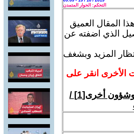
التحكم: الحوار المتمدن
ذا المقال العميق
صيل الذي اضفته عن
نتظار المزيد وبشغف
ت الأخرى انقر على
بانوراما: في الثقافة والسياسة وشؤون أخرى[1] /