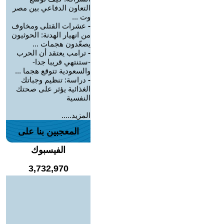
التعاون الدفاعي بين مصر
وت ...
-
عشرات القتلى ومخاوف
من انهيار الهدنة: الحوثيون
يصعّدون هجمات ...
-
ترامب يعتقد أن الحرب
-ستنتهي قريبا جدا-
والسعودية تتوقع هجما ...
-
دراسة: تنظيم وجباتك
الغذائية يؤثر على صحتك
النفسية
المزيد.....
المعجبين بنا على
الفيسبوك
3,732,970