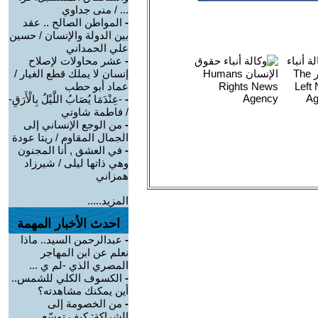
... / منى جداوي
-
المواطن الصالح .. عقد
بين الدولة والإنسان / حسين
علي الحمداني
-
عشر محاولات لإصلاح
إنسان لا يملك قطع الغيار /
عماد أبو حطب
-
-عِنْدَمَا يُصَابُ اللَّيْلُ بِالْأَرَقِ-
/ فاطمة شاوتي
-
من الوجع الإنساني إلى
الجمال المقاوم / ريتا عودة
-
في العشق , أنا المجنون
وهي ذاتها ليلى / شيرزاد
همزاني
المزيد.....
احدث الأخبار المهمة
-
عبدالرحمن السيد.. ماذا
نعلم عن ابن المهاجر
المصري الذي -لم ي ...
-
الكسوف الكلي للشمس..
أين يمكنك مشاهدته؟
-
من الخصومة إلى
الشراكة: كيف توسّع