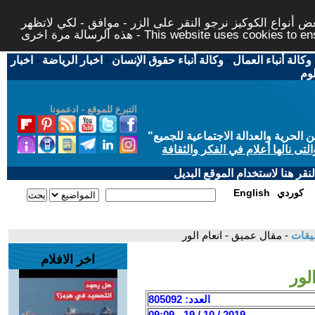
 أنواع الكوكيز نرجو النقر على الزر - موافق - لكي لاتظهر
This website uses cookies to ensure you ge
وكالة أنباء العمال
-
وكالة أنباء حقوق الإنسان
-
اخبار الرياضة
-
اخبار
لوم
التبرع للموقع - ادعمونا
حرية والعدالة الاجتماعية للجميع
"
تى نالها أعلام في الفكر والثقافة
قر هنا لاستخدام الموقع البديل
كوردي
English
ليقات
- مقال عميق - انعام الور
اخر الافلام
لور
العدد: 805092
2019 / 10 / 19 - 09:09