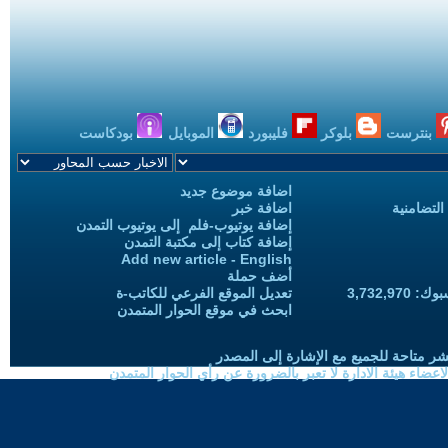
بنترست
بلوكر
فليبورد
الموبايل
بودكاست
اضافة موضوع جديد
التضامنية
اضافة خبر
إضافة يوتيوب-فلم إلى يوتيوب التمدن
إضافة كتاب إلى مكتبة التمدن
Add new article - English
أضف حملة
3,732,97
تعديل الموقع الفرعي للكاتب-ة
ابحث في موقع الحوار المتمدن
شر متاحة للجميع مع الإشارة إلى المصدر
ضاء هيئة الادارة لا تعبر بالضرورة عن رأي الحوار المتمدن