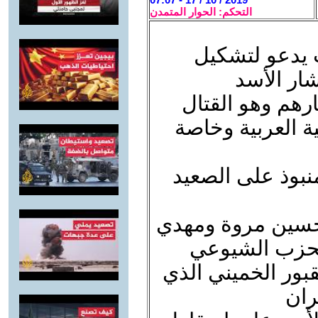
التحكم: الحوار المتمدن
 يدعو لتشكيل
ار الأسد
رهم وهو القتال
ة العربية وخاصة
بوذ على الصعيد
 حسين مروة ومهدي
حزب الشيوعي
قبور الخميني الذي
ران