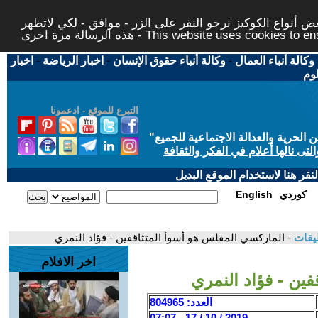
 أنواع الكوكيز نرجو النقر على الزر - موافق - لكي لاتظهر
This website uses cookies to ensure you ge
وكالة أنباء العمال
-
وكالة أنباء حقوق الإنسان
-
اخبار الرياضة
-
اخبار
لوم
التبرع للموقع - ادعمونا
حرية والعدالة الاجتماعية للجميع
"
تى نالها أعلام في الفكر والثقافة
قر هنا لاستخدام الموقع البديل
كوردي
English
ليقات
- الماركسي المفلس هو أسوأ المتثاقفين - فؤاد النمري
اخر الافلام
ين - فؤاد النمري
العدد: 804965
2019 / 10 / 17 - 07:07