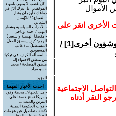
-
كل غضب لا ينتهي بانتهاء
 الأموال
الموقف… بل يترك أثرًا في
دماغك / أوزجان يشار
-
الضياع1 / للاإيمان
الشباني
ت الأخرى انقر على
-
الأحزاب السياسية وشعار
النهب / احمد بوناجي
-
مِقصلةُ الهيمنةِ واستعبادُ
الوهم: كيف يسحقُ العقلُ
بانوراما: في الثقافة والسياسة وشؤون أخرى[1] /
المستطيلُ ... / غالب
المسعودي
-
المسألة الكردية في تركيا:
من منطق الاحتواء إلى
منطق المصلحة / مجيد
حسو مراد
المزيد.....
احدث الأخبار المهمة
لتواصل الاجتماعية
-
هل تفعلها؟.. محطة وقود
نرجو النقر أدناه
بأمريكا تمنح خصمًا على
البنزين والمنت ...
-
قوات الحكومة اليمنية
تكشف تفاصيل عن هجمات
الحوثيين على المخا ...