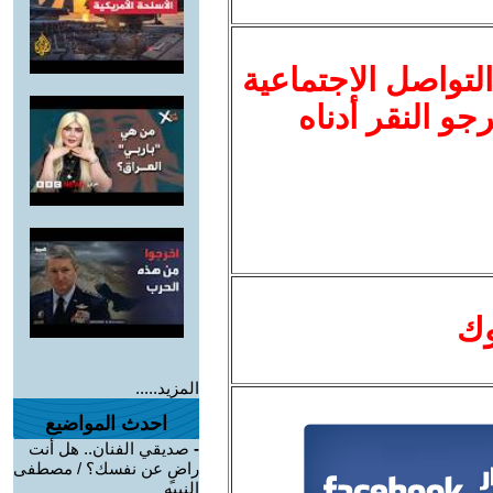
لتواصل الاجتماعية
نرجو النقر أدناه
وك
المزيد.....
احدث المواضيع
-
صديقي الفنان.. هل أنت
راضٍ عن نفسك؟ / مصطفى
النبيه