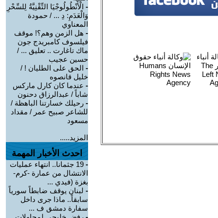
-
الْأَنْطُولُوجْيَا التِّقْنِيَّةُ لِلسِّحْرِ
وَالْعَدَمِ: دِ ... / حمودة
المعناوي
-
هل الزمن وهم؟! موقف
فيلسوف كامبريدج جون
ماك تاغارت .. تعليق ... /
حسين عجيب
-
الحق على الطليان ! /
خليل قانصوه
-
عندما كان كارل ماركس
شاباً / عبدالرزاق دحنون
-
رحيلك خسارتنا الباهظة /
للشاعر صبيح عمر / مقداد
مسعود
المزيد.....
احدث الأخبار المهمة
-
19 جثمانا.. انتهاء عمليات
الانتشال من عمارة -كرم-
بغزة (فيدي ...
-
لبنان يوقف ضابطاً سورياً
سابقاً.. ماذا جرى داخل
سفارة دمشق ف ...
-
رفض خليجي لمحاولات