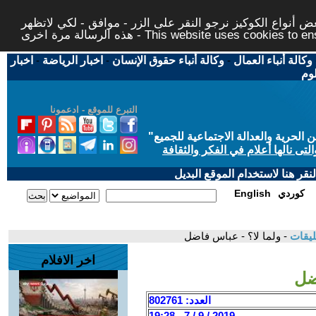
 أنواع الكوكيز نرجو النقر على الزر - موافق - لكي لاتظهر
This website uses cookies to ensure you ge
وكالة أنباء العمال
-
وكالة أنباء حقوق الإنسان
-
اخبار الرياضة
-
اخبار
لوم
التبرع للموقع - ادعمونا
حرية والعدالة الاجتماعية للجميع
"
تى نالها أعلام في الفكر والثقافة
قر هنا لاستخدام الموقع البديل
كوردي
English
ليقات
- ولما لا؟ - عباس فاضل
اخر الافلام
ضل
العدد: 802761
2019 / 9 / 7 - 19:28