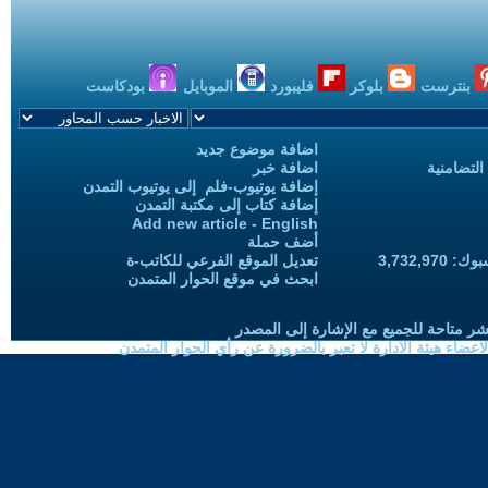
بنترست
بلوكر
فليبورد
الموبايل
بودكاست
اضافة موضوع جديد
التضامنية
اضافة خبر
إضافة يوتيوب-فلم إلى يوتيوب التمدن
إضافة كتاب إلى مكتبة التمدن
Add new article - English
أضف حملة
3,732,97
تعديل الموقع الفرعي للكاتب-ة
ابحث في موقع الحوار المتمدن
شر متاحة للجميع مع الإشارة إلى المصدر
ضاء هيئة الادارة لا تعبر بالضرورة عن رأي الحوار المتمدن