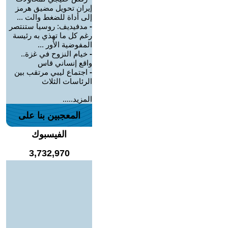
إيران تحويل مضيق هرمز
إلى أداة للضغط والت ...
-
مدفيديف: روسيا ستنتصر
رغم كل ما تهذي به رئيسة
المفوضية الأور ...
-
خيام النزوح في غزة..
واقع إنساني قاس
-
اجتماع ليبي مرتقب بين
الرئاسات الثلاث
المزيد.....
المعجبين بنا على
الفيسبوك
3,732,970