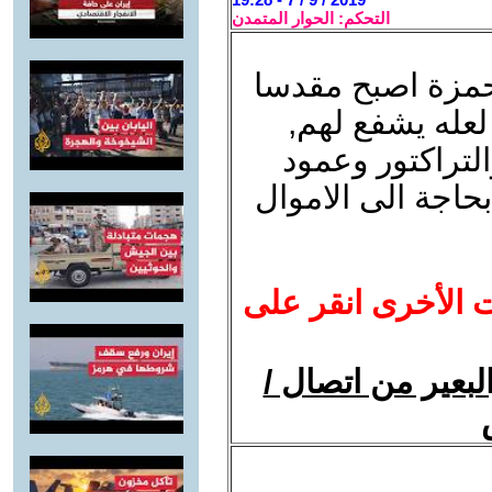
التحكم: الحوار المتمدن
لحمزة اصبح مقدسا
لعله يشفع لهم,
لتراكتور وعمود
بحاجة الى الاموال
ت الأخرى انقر على
لبعير من اتصال /