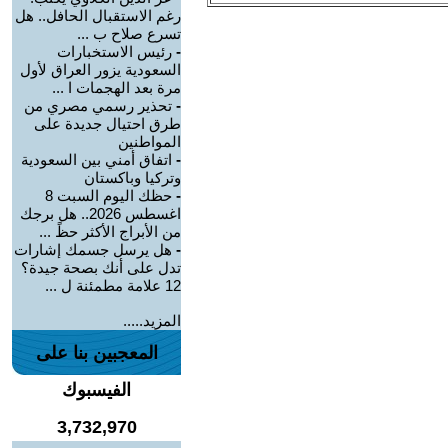
رغم الاستقبال الحافل.. هل
تسرع صلاح ب ...
-
رئيس الاستخبارات
السعودية يزور العراق لأول
مرة بعد الهجمات ا ...
-
تحذير رسمي مصري من
طرق احتيال جديدة على
المواطنين
-
اتفاق أمني بين السعودية
وتركيا وباكستان
-
حظك اليوم السبت 8
اغسطس 2026.. هل برجك
من الأبراج الأكثر حظً ...
-
هل يرسل جسمك إشارات
تدل على أنك بصحة جيدة؟
12 علامة مطمئنة ل ...
المزيد.....
المعجبين بنا على
الفيسبوك
3,732,970