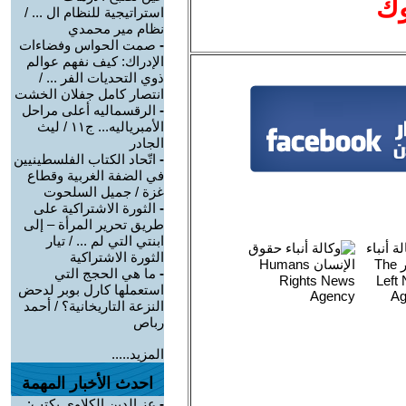
وك
استراتيجية للنظام ال ... /
نظام مير محمدي
-
صمت الحواس وفضاءات
الإدراك: كيف نفهم عوالم
ذوي التحديات الفر ... /
انتصار كامل جفلان الخشت
-
الرقسماليه أعلى مراحل
الأمبرياليه... ج١١ / ليث
الجادر
-
اتّحاد الكتاب الفلسطينيين
في الضفة الغربية وقطاع
غزة / جميل السلحوت
-
الثورة الاشتراكية على
طريق تحرير المرأة – إلى
ابنتي التي لم ... / تيار
الثورة الاشتراكية
-
ما هي الحجج التي
استعملها كارل بوبر لدحض
النزعة التاريخانية؟ / أحمد
رباص
المزيد.....
احدث الأخبار المهمة
-
عز الدين الكلاوي يكتب: