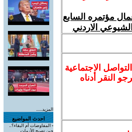
مال مؤتمره السابع
الشيوعي الاردني
لتواصل الاجتماعية
نرجو النقر أدناه
المزيد.....
احدث المواضيع
-
المفاوضات أم البقاء؟..
حين تصبح الأزمات