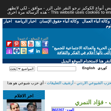
 أنواع الكوكيز نرجو النقر على الزر - موافق - لكي لاتظهر
This website uses cookies to ensure you ge
وكالة أنباء العمال
-
وكالة أنباء حقوق الإنسان
-
اخبار الرياضة
-
اخبار
لوم
التبرع للموقع - ادعمونا
حرية والعدالة الاجتماعية للجميع
"
تى نالها أعلام في الفكر والثقافة
قر هنا لاستخدام الموقع البديل
كوردي
English
لحزب الشيوعي الاردني
-
أرشيف التعليقات
- أي حزب شيوعي هو هذا
اخر الافلام
 فؤاد النمري
العدد: 802207