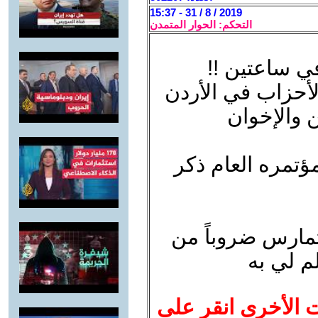
2019 / 8 / 31 - 15:37
التحكم: الحوار المتمدن
ي ساعتين !!
أحزاب في الأردن
ن والإخوان
تمره العام ذكر
 تمارس ضروباً من
م لي به
ت الأخرى انقر على