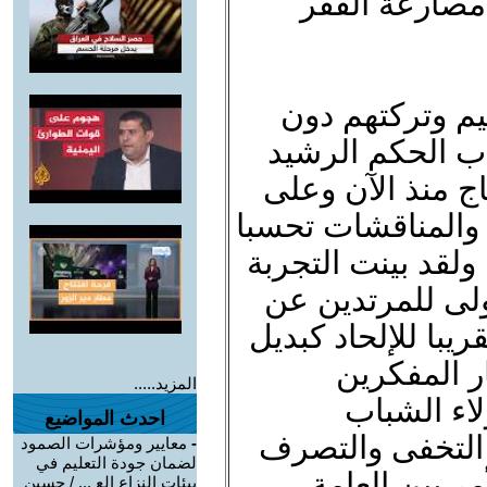
مصارعة الفقر
ليم وتركتهم دون
ب الحكم الرشيد
ج منذ الآن وعلى
والمناقشات تحسبا
 ولقد بينت التجربة
ولى للمرتدين عن
يبا للإلحاد كبديل
ر المفكرين
المزيد.....
لاء الشباب
احدث المواضيع
 التخفى والتصرف
-
معايير ومؤشرات الصمود
لضمان جودة التعليم في
ر بين العامة
بيئات النزاع الع ... / حسين