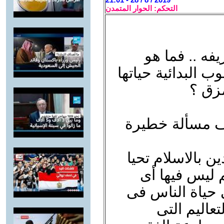
التحكم: الحوار المتمدن
فه .. فما هو
 البدائية حياتها
مزق ؟
ف مسألة خطيرة
 بالاسلام تحيا
 ليس فيها أى
ى حياة الناس فى
تعاليم التى