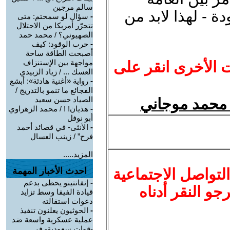
سالم مرجين
 - لهذا لابد من
-
سؤال لو سمحتم: متى
تتحرّر أمريكا من الاحتلال
الصهيوني؟ / محمد حمد
-
حرب الوقود: كيف
أصبحت الطاقة ساحة
مواجهة بين الإستنزاف
ت الأخرى انقر على
العسك ... / زياد الزبيدي
-
رواية «أغنية هادئة»: أبشع
الفجائع ما تنمو بالتدريج /
الصياد حسن سعيد
 محمد موجاني
-
هذيان! ! / محمد الزهراوي
أبو نوفل
-
الأنثى- في قصائد أحمد
فرح” / زينب العسال
المزيد.....
لتواصل الاجتماعية
احدث الأخبار المهمة
-
إنفانتينو يحظى بدعم
نرجو النقر أدناه
قيادة الفيفا وسط تزايد
دعوات استقالته
-
الحوثيون يعلنون تنفيذ
عملية عسكرية واسعة ضد
-قوات سعودية- في ...