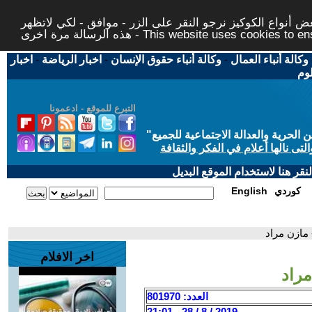
 أنواع الكوكيز نرجو النقر على الزر - موافق - لكي لاتظهر
This website uses cookies to ensure you ge
وكالة أنباء العمال
-
وكالة أنباء حقوق الإنسان
-
اخبار الرياضة
-
اخبار
لوم
التبرع للموقع - ادعمونا
حرية والعدالة الاجتماعية للجميع
"
تى نالها أعلام في الفكر والثقافة
قر هنا لاستخدام الموقع البديل
كوردي
English
- مازن مراد
اخر الافلام
مراد
العدد: 801970
2019 / 8 / 28 - 21:01