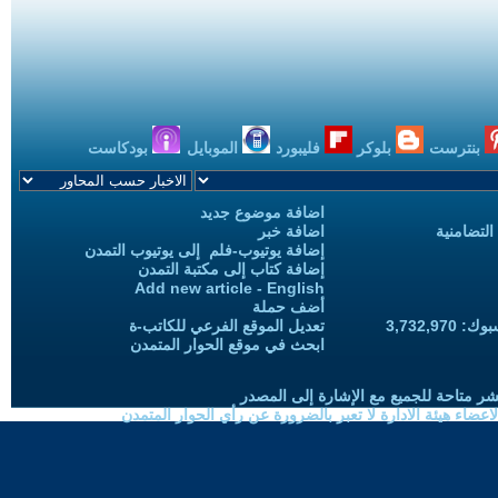
بنترست
بلوكر
فليبورد
الموبايل
بودكاست
اضافة موضوع جديد
التضامنية
اضافة خبر
إضافة يوتيوب-فلم إلى يوتيوب التمدن
إضافة كتاب إلى مكتبة التمدن
Add new article - English
أضف حملة
3,732,97
تعديل الموقع الفرعي للكاتب-ة
ابحث في موقع الحوار المتمدن
شر متاحة للجميع مع الإشارة إلى المصدر
ضاء هيئة الادارة لا تعبر بالضرورة عن رأي الحوار المتمدن