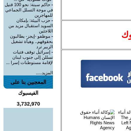
-
حاكم سبتة: نحو 100 قتيل
في موجة التسلل الجماعي
للمهاجرين
-
حزب البيئة: بإمكان
السويد استقبال مزيد من
اللاجئين
وك
-
موظفو -إيجز- يطالبون
بحقوقهم.. وهيأة تشغيل
الزبير ترد
-
إسرائيل توقف فتيات
تسللن إلى جنوب لبنان
لإقامة مستوطنات إسرا ...
المزيد.....
المعجبين بنا على
الفيسبوك
3,732,970