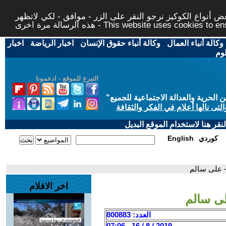
 أنواع الكوكيز نرجو النقر على الزر - موافق - لكي لاتظهر
This website uses cookies to ensure you ge
وكالة أنباء العمال
-
وكالة أنباء حقوق الإنسان
-
اخبار الرياضة
-
اخبار
لوم
التبرع للموقع - ادعمونا
حرية والعدالة الاجتماعية للجميع
"
تى نالها أعلام في الفكر والثقافة
قر هنا لاستخدام الموقع البديل
كوردي
English
- على سالم
اخر الافلام
لى سالم
العدد: 800883
2019 / 8 / 16 - 07:06