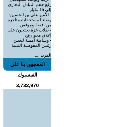
رفع حجم التبادل التجاري
إلى 15 مليار ...
-
الأمير علي بن الحسين:
وصلتنا مستحقات متأخرة
من -فيفا- وموقفن ...
-
طلاب غزة يحتجون على
إغلاق معبر رفح
-
وساطة أممية لتعيين
رئيس المفوضية الليبية
المزيد.....
المعجبين بنا على
الفيسبوك
3,732,970