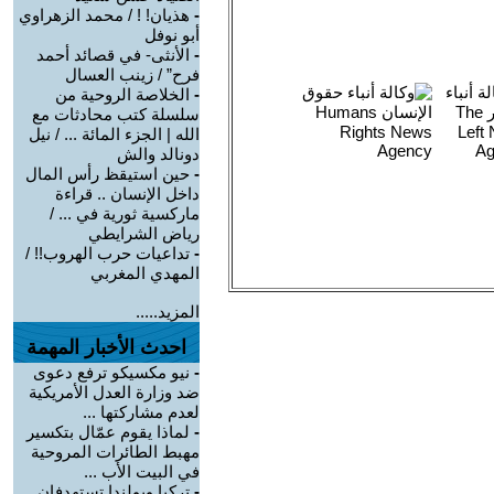
-
هذيان! ! / محمد الزهراوي
أبو نوفل
-
الأنثى- في قصائد أحمد
فرح” / زينب العسال
-
الخلاصة الروحية من
سلسلة كتب محادثات مع
الله | الجزء المائة ... / نيل
دونالد والش
-
حين استيقظ رأس المال
داخل الإنسان .. قراءة
ماركسية ثورية في ... /
رياض الشرايطي
-
تداعيات حرب الهروب!! /
المهدي المغربي
المزيد.....
احدث الأخبار المهمة
-
نيو مكسيكو ترفع دعوى
ضد وزارة العدل الأمريكية
لعدم مشاركتها ...
-
لماذا يقوم عمّال بتكسير
مهبط الطائرات المروحية
في البيت الأب ...
-
تركيا وبولندا تستهدفان