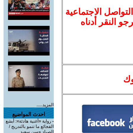
لتواصل الاجتماعية
نرجو النقر أدناه
وك
المزيد.....
احدث المواضيع
-
رواية «أغنية هادئة»: أبشع
الفجائع ما تنمو بالتدريج /
الصياد حسن سعيد