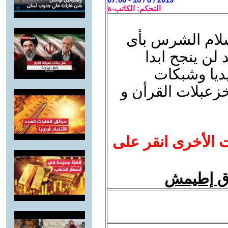
التحكم: الكاتب-ة
سلام الشرس بأى
لن ينجح ابدا
ديا وشبكات
زعبلات القرأن و
ت الأخرى انقر على
دق إطيمش