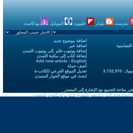
بنترست
بلوكر
فليبورد
الموبايل
بودكاست
اضافة موضوع جديد
التضامنية
اضافة خبر
إضافة يوتيوب-فلم إلى يوتيوب التمدن
إضافة كتاب إلى مكتبة التمدن
Add new article - English
أضف حملة
3,732,97
تعديل الموقع الفرعي للكاتب-ة
ابحث في موقع الحوار المتمدن
شر متاحة للجميع مع الإشارة إلى المصدر
ضاء هيئة الادارة لا تعبر بالضرورة عن رأي الحوار المتمدن