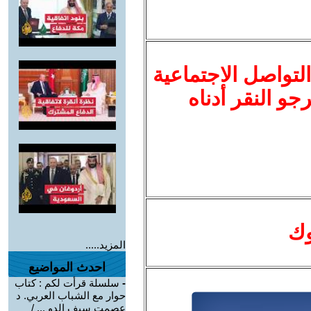
لتواصل الاجتماعية
نرجو النقر أدناه
وك
المزيد.....
احدث المواضيع
-
سلسلة قرأت لكم : كتاب
حوار مع الشباب العربي. د
عصمت سيف الدو ... /