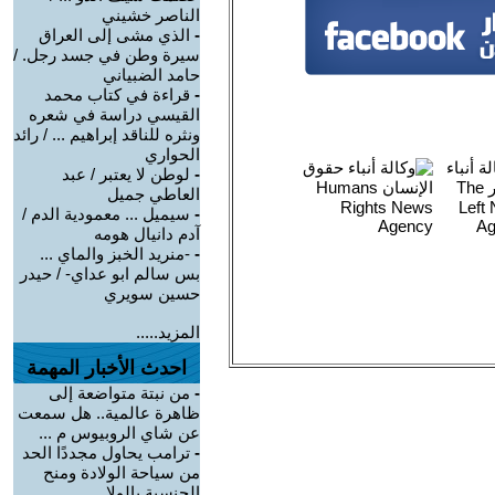
الناصر خشيني
-
الذي مشى إلى العراق
سيرة وطن في جسد رجل. /
حامد الضبياني
-
قراءة في كتاب محمد
القيسي دراسة في شعره
ونثره للناقد إبراهيم ... / رائد
الحواري
-
لوطن لا يعتبر / عبد
العاطي جميل
-
سيميل ... معمودية الدم /
آدم دانيال هومه
-
-منريد الخبز والماي ...
بس سالم ابو عداي- / حيدر
حسين سويري
المزيد.....
احدث الأخبار المهمة
-
من نبتة متواضعة إلى
ظاهرة عالمية.. هل سمعت
عن شاي الروبيوس م ...
-
ترامب يحاول مجددًا الحد
من سياحة الولادة ومنح
الجنسية بالولا ...