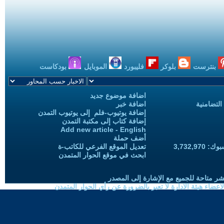
بنترست
بلوكر
فليبورد
الموبايل
بودكاست
اضافة موضوع جديد
التضامنية
اضافة خبر
إضافة يوتيوب-فلم إلى يوتيوب التمدن
إضافة كتاب إلى مكتبة التمدن
Add new article - English
أضف حملة
3,732,97
تعديل الموقع الفرعي للكاتب-ة
ابحث في موقع الحوار المتمدن
شر متاحة للجميع مع الإشارة إلى المصدر
ضاء هيئة الادارة لا تعبر بالضرورة عن رأي الحوار المتمدن