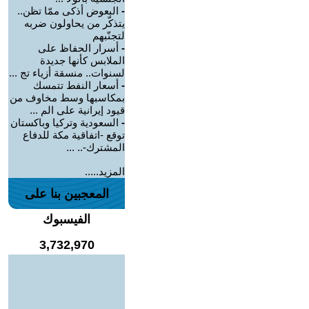
-
البعوض أذكى ممّا تظن..
يتذكّر من يحاولون ضربه
لتجنّبهم
-
أسرار الحفاظ على
الملابس كأنها جديدة
لسنوات.. منسقة أزياء تج ...
-
أسعار النفط تتمسك
بمكاسبها وسط مخاوف من
قيود إيرانية على الم ...
-
السعودية وتركيا وباكستان
توقع -اتفاقية مكة للدفاع
المشترك-.. ...
المزيد.....
المعجبين بنا على
الفيسبوك
3,732,970