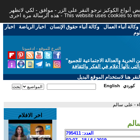
 أنواع الكوكيز نرجو النقر على الزر - موافق - لكي لاتظهر
This website uses cookies to ensure you ge
وكالة أنباء العمال
-
وكالة أنباء حقوق الإنسان
-
اخبار الرياضة
-
اخبار
لوم
التبرع للموقع - ادعمونا
حرية والعدالة الاجتماعية للجميع
"
تى نالها أعلام في الفكر والثقافة
قر هنا لاستخدام الموقع البديل
كوردي
English
ء - على سالم
اخر الافلام
الم
العدد: 795411
2019 / 6 / 18 - 02:07