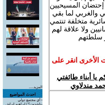
 إحتضان المسيحيين
ي والغربي لما بقي
ية متخلفة تنتمي
يين ولا علاقة لهم
ز سلطتهم
ت الأخرى انقر على
 يا أبناء طائفتي
حمد مندلاوي
المزيد.....
احدث المواضيع
-
أي مجتمع دولي
يناشدون؟ / ابراهيم ابراش