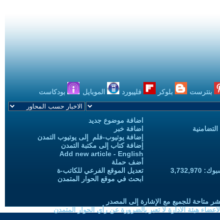
بنترست
بلوكر
فليبورد
الموبايل
بودكاست
اضافة موضوع جديد
التضامنية
اضافة خبر
إضافة يوتيوب-فلم إلى يوتيوب التمدن
إضافة كتاب إلى مكتبة التمدن
Add new article - English
أضف حملة
3,732,97
تعديل الموقع الفرعي للكاتب-ة
ابحث في موقع الحوار المتمدن
شر متاحة للجميع مع الإشارة إلى المصدر
ضاء هيئة الادارة لا تعبر بالضرورة عن رأي الحوار المتمدن