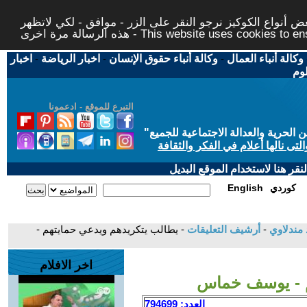
 أنواع الكوكيز نرجو النقر على الزر - موافق - لكي لاتظهر
This website uses cookies to ensure you ge
وكالة أنباء العمال
-
وكالة أنباء حقوق الإنسان
-
اخبار الرياضة
-
اخبار
لوم
التبرع للموقع - ادعمونا
حرية والعدالة الاجتماعية للجميع
"
تى نالها أعلام في الفكر والثقافة
قر هنا لاستخدام الموقع البديل
كوردي
English
د مندلاوي
-
أرشيف التعليقات
- يطالب يتكريدهم ويدعي حمايتهم -
اخر الافلام
م - يوسف خماس
العدد: 794699