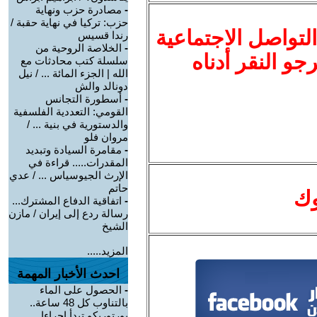
-
مصادرة حزب ونهاية
حزب: تركيا في نهاية حقبة /
لتواصل الاجتماعية
رندا قسيس
-
الخلاصة الروحية من
نرجو النقر أدناه
سلسلة كتب محادثات مع
الله | الجزء المائة ... / نيل
دونالد والش
-
أسطورة التجانس
القومي: التعددية الفلسفية
والدستورية في بنية ... /
مروان فلو
-
مقامرة السيادة وتبديد
المقدرات..... قراءة في
الإرث الجيوسياس ... / عدي
حاتم
وك
-
اتفاقية الدفاع المشترك...
رسالة ردع إلى إيران / مازن
الشيخ
المزيد.....
احدث الأخبار المهمة
-
الحصول على الماء
بالتناوب كل 48 ساعة..
بورتوريكو تبدأ إجراءا ...