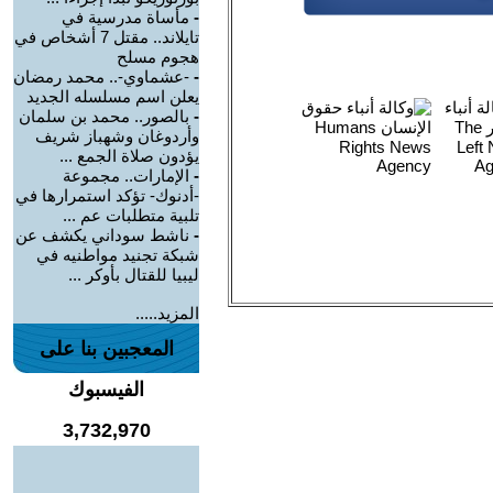
-
مأساة مدرسية في
تايلاند.. مقتل 7 أشخاص في
هجوم مسلح
-
-عشماوي-.. محمد رمضان
يعلن اسم مسلسله الجديد
-
بالصور.. محمد بن سلمان
وأردوغان وشهباز شريف
يؤدون صلاة الجمع ...
-
الإمارات.. مجموعة
-أدنوك- تؤكد استمرارها في
تلبية متطلبات عم ...
-
ناشط سوداني يكشف عن
شبكة تجنيد مواطنيه في
ليبيا للقتال بأوكر ...
المزيد.....
المعجبين بنا على
الفيسبوك
3,732,970