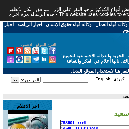
 أنواع الكوكيز نرجو النقر على الزر - موافق - لكي لاتظهر
This website uses cookies to ensure you ge
وكالة أنباء العمال
-
وكالة أنباء حقوق الإنسان
-
اخبار الرياضة
-
اخبار
لوم
التبرع للموقع - ادعمونا
حرية والعدالة الاجتماعية للجميع
"
تى نالها أعلام في الفكر والثقافة
قر هنا لاستخدام الموقع البديل
كوردي
English
عيد
اخر الافلام
 سعيد
العدد: 793601
2019 / 5 / 18 - 19:45