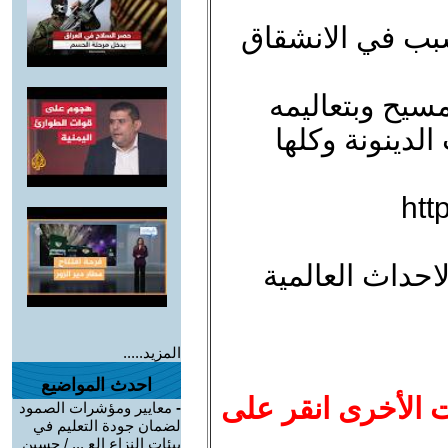
سبب في الانشقاق
سيح وبتعاليمه
الدينونة وكلها
htt
حداث العالمية
المزيد.....
احدث المواضيع
ت الأخرى انقر على
-
معايير ومؤشرات الصمود
لضمان جودة التعليم في
بيئات النزاع الع ... / حسين