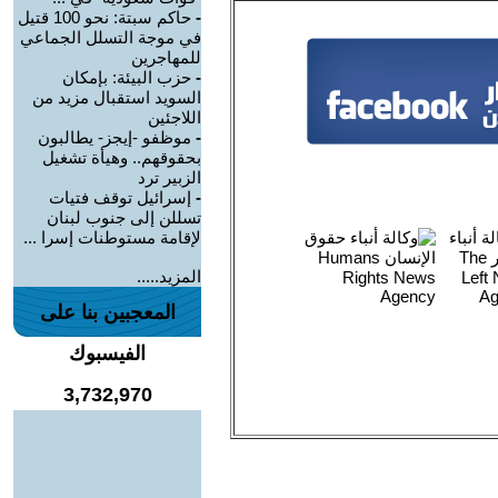
-
حاكم سبتة: نحو 100 قتيل
في موجة التسلل الجماعي
للمهاجرين
-
حزب البيئة: بإمكان
السويد استقبال مزيد من
اللاجئين
-
موظفو -إيجز- يطالبون
بحقوقهم.. وهيأة تشغيل
الزبير ترد
-
إسرائيل توقف فتيات
تسللن إلى جنوب لبنان
لإقامة مستوطنات إسرا ...
المزيد.....
المعجبين بنا على
الفيسبوك
3,732,970