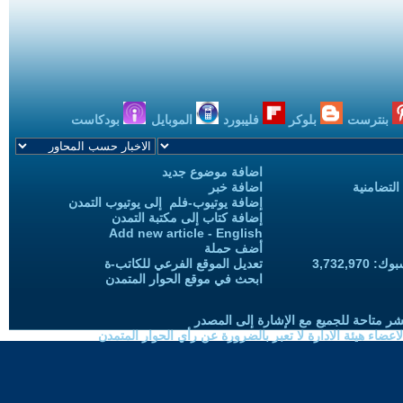
بنترست
بلوكر
فليبورد
الموبايل
بودكاست
اضافة موضوع جديد
التضامنية
اضافة خبر
إضافة يوتيوب-فلم إلى يوتيوب التمدن
إضافة كتاب إلى مكتبة التمدن
Add new article - English
أضف حملة
3,732,97
تعديل الموقع الفرعي للكاتب-ة
ابحث في موقع الحوار المتمدن
شر متاحة للجميع مع الإشارة إلى المصدر
ضاء هيئة الادارة لا تعبر بالضرورة عن رأي الحوار المتمدن