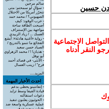
سالم مرجين
يدن حسين
-
سؤال لو سمحتم: متى
تتحرّر أمريكا من الاحتلال
الصهيوني؟ / محمد حمد
-
حرب الوقود: كيف
أصبحت الطاقة ساحة
مواجهة بين الإستنزاف
العسك ... / زياد الزبيدي
-
رواية «أغنية هادئة»: أبشع
لتواصل الاجتماعية
الفجائع ما تنمو بالتدريج /
الصياد حسن سعيد
نرجو النقر أدناه
-
هذيان! ! / محمد الزهراوي
أبو نوفل
-
الأنثى- في قصائد أحمد
فرح” / زينب العسال
المزيد.....
احدث الأخبار المهمة
-
إنفانتينو يحظى بدعم
قيادة الفيفا وسط تزايد
وك
دعوات استقالته
-
الحوثيون يعلنون تنفيذ
عملية عسكرية واسعة ضد
-قوات سعودية- في ...