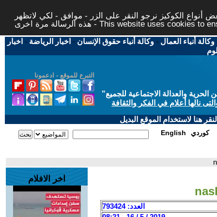
 أنواع الكوكيز نرجو النقر على الزر - موافق - لكي لاتظهر
This website uses cookies to ensure you ge
وكالة أنباء العمال
-
وكالة أنباء حقوق الإنسان
-
اخبار الرياضة
-
اخبار
لوم
التبرع للموقع - ادعمونا
حرية والعدالة الاجتماعية للجميع
"
تى نالها أعلام في الفكر والثقافة
قر هنا لاستخدام الموقع البديل
كوردي
English
اخر الافلام
العدد: 793424
2019 / 5 / 16 - 08:21