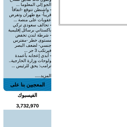
الجو إلى المعلوما ...
-
واشنطن تتوقع -اتفاقاً
قريباً- مع طهران وتفرض
عقوبات على منصة ...
-
تحالف سعودي تركي
باكستاني برسائل إقليمية
-
شرطة لندن تخفض
مستوى خطر -مفترس
جنسي- لضعف البصر
فيرتكب 3 جر ...
-
أبدى إعجابه بأعمدة
ولوحات وزارة الخارجية..
ترامب: يحق للرئيس ...
المزيد.....
المعجبين بنا على
الفيسبوك
3,732,970