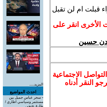
ء قبلت ام لن تقبل
ت الأخرى انقر على
يدن حسين
لتواصل الاجتماعية
نرجو النقر أدناه
المزيد.....
احدث المواضيع
-
سحر عباس جميل بين
مستثمر وسياسي اطاري /
طارق فتحي