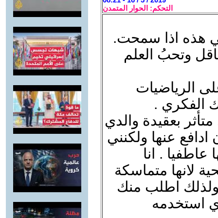
التحكم: الحوار المتمدن
 هذه اذا سمحت.
قل وتحبُ العلم
على الرياضيات
 الفكري .
 متأثر بعقيدة والدي
ادافع عنها ولكنني
 عاطفيا . انا
ية لانها متماسكة
. ولذلك اطلب منك
ذي استخدمه