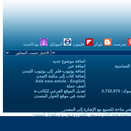
بنترست
بلوكر
فليبورد
الموبايل
بودكاست
اضافة موضوع جديد
التضامنية
اضافة خبر
إضافة يوتيوب-فلم إلى يوتيوب التمدن
إضافة كتاب إلى مكتبة التمدن
Add new article - English
أضف حملة
3,732,97
تعديل الموقع الفرعي للكاتب-ة
ابحث في موقع الحوار المتمدن
شر متاحة للجميع مع الإشارة إلى المصدر
ضاء هيئة الادارة لا تعبر بالضرورة عن رأي الحوار المتمدن