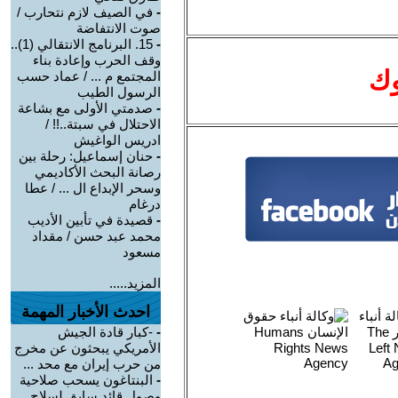
-
في الصيف لازم نتحارب /
صوت الانتفاضة
-
15. البرنامج الانتقالي (1)..
وقف الحرب وإعادة بناء
وك
المجتمع م ... / عماد حسب
الرسول الطيب
-
صدمتي الأولى مع بشاعة
الاحتلال في سبتة..!! /
ادريس الواغيش
-
حنان إسماعيل: رحلة بين
رصانة البحث الأكاديمي
وسحر الإبداع ال ... / عطا
درغام
-
قصيدة في تأبين الأديب
محمد عبد حسن / مقداد
مسعود
المزيد.....
احدث الأخبار المهمة
-
-كبار قادة الجيش
الأمريكي يبحثون عن مخرج
من حرب إيران مع محد ...
-
البنتاغون يسحب صلاحية
وصول قائد سابق لسلاح