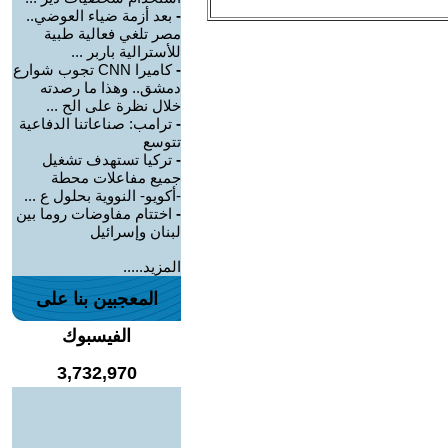
-
بعد أزمة ضياء العوضي..
مصر تلغي فعالية طبية
للأسترالية باربر ...
-
كاميرا CNN تجوب شوارع
دمشق.. وهذا ما رصدته
خلال نظرة على الح ...
-
ترامب: صناعاتنا الدفاعية
تتوسع
-
تركيا تستهدف تشغيل
جميع مفاعلات محطة
-أكويو- النووية بحلول ع ...
-
اختتام مفاوضات روما بين
لبنان وإسرائيل
المزيد.....
المعجبين بنا على
الفيسبوك
3,732,970