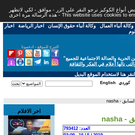
 أنواع الكوكيز نرجو النقر على الزر - موافق - لكي لاتظهر
This website uses cookies to ensure you ge
وكالة أنباء العمال
-
وكالة أنباء حقوق الإنسان
-
اخبار الرياضة
-
اخبار
لوم
التبرع للموقع - ادعمونا
حرية والعدالة الاجتماعية للجميع
"
تى نالها أعلام في الفكر والثقافة
قر هنا لاستخدام الموقع البديل
كوردي
English
ق - nasha
اخر الافلام
nash
العدد: 793412
2019 / 5 / 16 - 03:09