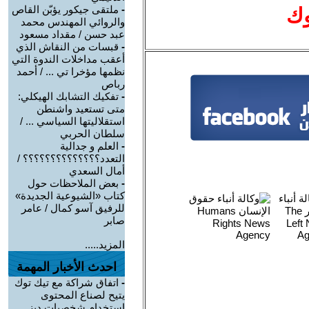
-
ملتقى جيكور يؤبّن القاص
وك
والروائي المهندس محمد
عبد حسن / مقداد مسعود
-
قبسات من النقاش الذي
أعقب مداخلات الندوة التي
نظمها مؤخرا تي ... / أحمد
رباص
-
تفكيك التشابك الهيكلي:
متى تستعيد واشنطن
استقلاليتها السياسي ... /
سلطان الحربي
-
العلم و جدالية
التعدد؟؟؟؟؟؟؟؟؟؟؟؟؟؟ /
أمال السعدي
-
بعض الملاحظات حول
كتاب «الشيوعية الجديدة»
للرفيق آسو كمال / عامر
صابر
المزيد.....
احدث الأخبار المهمة
-
اتفاق شراكة مع تيك توك
يتيح لصناع المحتوى
استخدام شخصيات ديز ...