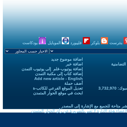
بنترست
بلوكر
فليبورد
الموبايل
بودكاست
اضافة موضوع جديد
التضامنية
اضافة خبر
إضافة يوتيوب-فلم إلى يوتيوب التمدن
إضافة كتاب إلى مكتبة التمدن
Add new article - English
أضف حملة
3,732,97
تعديل الموقع الفرعي للكاتب-ة
ابحث في موقع الحوار المتمدن
شر متاحة للجميع مع الإشارة إلى المصدر
ضاء هيئة الادارة لا تعبر بالضرورة عن رأي الحوار المتمدن