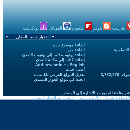
بنترست
بلوكر
فليبورد
الموبايل
بودكاست
اضافة موضوع جديد
التضامنية
اضافة خبر
إضافة يوتيوب-فلم إلى يوتيوب التمدن
إضافة كتاب إلى مكتبة التمدن
Add new article - English
أضف حملة
3,732,97
تعديل الموقع الفرعي للكاتب-ة
ابحث في موقع الحوار المتمدن
شر متاحة للجميع مع الإشارة إلى المصدر
ضاء هيئة الادارة لا تعبر بالضرورة عن رأي الحوار المتمدن