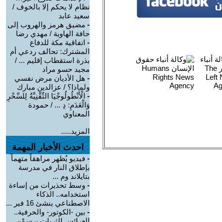
نظام لا يحكم إلا بالخوف /
سعيد عابد
-
مضيق هرمز والهروب إلى
حافة الهاوية / مهدي رضا
-
اتفاقية مكة للدفاع
المشترك: تحالف ردعي أم
بذرة استقطاب إقليم ... /
مجيد حسو مراد
-
هل الأديان مرض نفسي
ولماذا؟ / عزالدين مبارك
-
الْأَنْطُولُوجْيَا التِّقْنِيَّةُ لِلسِّحْرِ
وَالْعَدَمِ: دِ ... / حمودة
المعناوي
المزيد.....
احدث الأخبار المهمة
-
فيديو يُظهر مراهقاً متهماً
بإطلاق النار في مدرسة
بتايلاند وم ...
-
وسط تحذيرات من إساءة
استخدامه.. الذكاء
الاصطناعي ينشئ 16 فير ...
-
بين -الكوتور- والحرفية..
العرائس الثريات يرسمْن