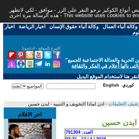
 أنواع الكوكيز نرجو النقر على الزر - موافق - لكي لاتظهر
This website uses cookies to ensure you ge
وكالة أنباء العمال
-
وكالة أنباء حقوق الإنسان
-
اخبار الرياضة
-
اخبار
لوم
التبرع للموقع - ادعمونا
حرية والعدالة الاجتماعية للجميع
"
تى نالها أعلام في الفكر والثقافة
قر هنا لاستخدام الموقع البديل
كوردي
English
شيف التعليقات
- اذن لماذا التخويف و التنبيه - ايدن حسين
اخر الافلام
- ايدن حسين
العدد: 791304
2019 / 4 / 12 - 03:31