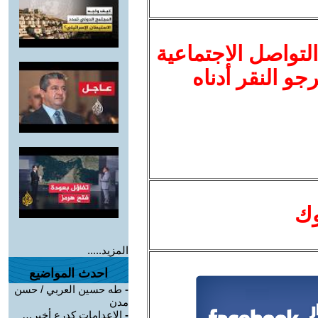
لتواصل الاجتماعية
نرجو النقر أدناه
وك
المزيد.....
احدث المواضيع
-
طه حسين العربي / حسن
مدن
-
الإعدامات كدرع أخير…