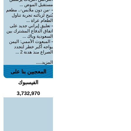
مستقبل الموض ...
-
-من دون ملابس-.. مطعم
يُتيح لزبائنه تجربة تناول
الطعام عراة ...
-
تعليق إيراني جديد على
اتفاق الدفاع المشترك بين
السعودية وباك ...
-
المبعوث الأممي: اليمن
يواجه أكبر خطر لتجدد
الصراع منذ هدنة 2 ...
المزيد.....
المعجبين بنا على
الفيسبوك
3,732,970