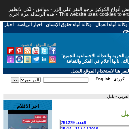
 أنواع الكوكيز نرجو النقر على الزر - موافق - لكي لاتظهر
This website uses cookies to ensure you ge
وكالة أنباء العمال
-
وكالة أنباء حقوق الإنسان
-
اخبار الرياضة
-
اخبار
لوم
التبرع للموقع - ادعمونا
حرية والعدالة الاجتماعية للجميع
"
تى نالها أعلام في الفكر والثقافة
قر هنا لاستخدام الموقع البديل
كوردي
English
لعربي - بلبل
اخر الافلام
بل
العدد: 791279
2019 / 4 / 11 - 15:14