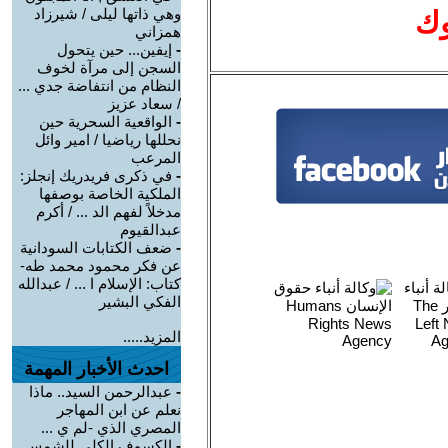
وهي ذاتها ليلى / شيرزاد
وك
همزاني
-
إيفين... حين يتحول
السجن إلى مرآة لخوف
النظام من انتفاضة جدي ...
/ سعاد عزيز
-
الواقعية السحرية حين
نحللها رياضيا / امير وائل
المرعب
-
في ذكرى فريدريك إنجلز:
الملكية الخاصة بوصفها
مدخلاً لفهم الد ... / أكرم
عبدالقيوم
-
ضعف الكتابات السودانية
عن فكر محمود محمد طه-
كتاب: الإسلام ا ... / عبدالله
الفكي البشير
المزيد.....
احدث الأخبار المهمة
-
عبدالرحمن السيد.. ماذا
نعلم عن ابن المهاجر
المصري الذي -لم ي ...
-
الكسوف الكلي للشمس..