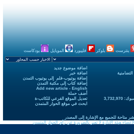
بنترست
بلوكر
فليبورد
الموبايل
بودكاست
اضافة موضوع جديد
التضامنية
اضافة خبر
إضافة يوتيوب-فلم إلى يوتيوب التمدن
إضافة كتاب إلى مكتبة التمدن
Add new article - English
أضف حملة
3,732,97
تعديل الموقع الفرعي للكاتب-ة
ابحث في موقع الحوار المتمدن
شر متاحة للجميع مع الإشارة إلى المصدر
ضاء هيئة الادارة لا تعبر بالضرورة عن رأي الحوار المتمدن