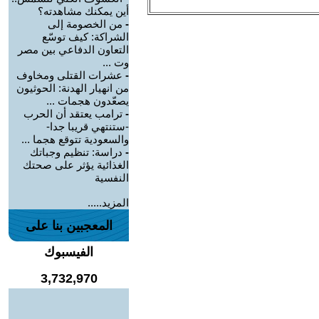
أين يمكنك مشاهدته؟
-
من الخصومة إلى
الشراكة: كيف توسّع
التعاون الدفاعي بين مصر
وت ...
-
عشرات القتلى ومخاوف
من انهيار الهدنة: الحوثيون
يصعّدون هجمات ...
-
ترامب يعتقد أن الحرب
-ستنتهي قريبا جدا-
والسعودية تتوقع هجما ...
-
دراسة: تنظيم وجباتك
الغذائية يؤثر على صحتك
النفسية
المزيد.....
المعجبين بنا على
الفيسبوك
3,732,970