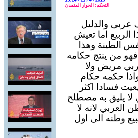
التحكم: الحوار المتمدن
 عربي والدليل
الربيع اما تعيش
س الطينة وهذا
فهو من ينتج حكامه
عربي مريض ولا
واذا حكمه حكام
عيت فسادا اكثر
 لا يليق به مصطلح
العربي لانه لا
ع وطنه الى اول