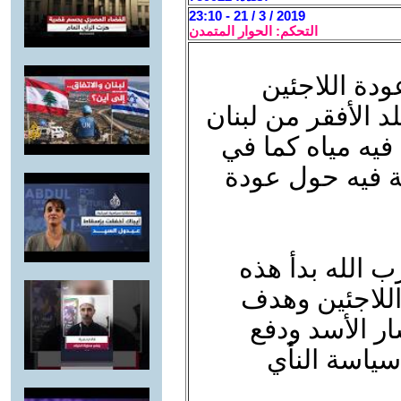
2019 / 3 / 21 - 23:10
التحكم: الحوار المتمدن
دة اللاجئين
د الأفقر من لبنان
يه مياه كما في
ة فيه حول عودة
 الله بدأ هذه
للاجئين وهدف
ار الأسد ودفع
سياسة النأي