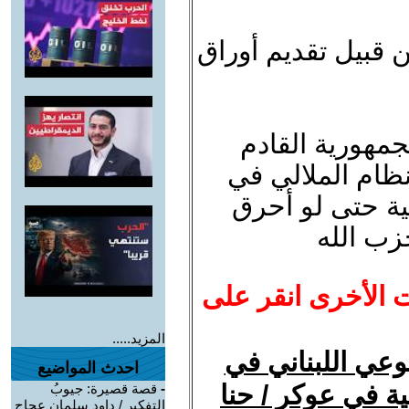
 قبيل تقديم أوراق
مهورية القادم
ظام الملالي في
ية حتى لو أحرق
زب الله
ت الأخرى انقر على
المزيد.....
وعي اللبناني في
احدث المواضيع
ية في عوكر / حنا
-
قصة قصيرة: جيوبُ
التفكير / داود سلمان عجاج