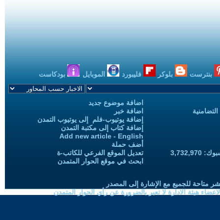
بنترست
بلوكر
فليبورد
الموبايل
بودكاست
اضافة موضوع جديد
التضامنية
اضافة خبر
إضافة يوتيوب-فلم إلى يوتيوب التمدن
إضافة كتاب إلى مكتبة التمدن
Add new article - English
أضف حملة
3,732,97
تعديل الموقع الفرعي للكاتب-ة
ابحث في موقع الحوار المتمدن
شر متاحة للجميع مع الإشارة إلى المصدر
ضاء هيئة الادارة لا تعبر بالضرورة عن رأي الحوار المتمدن