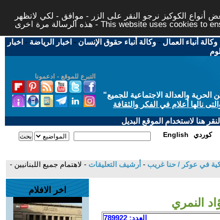
 أنواع الكوكيز نرجو النقر على الزر - موافق - لكي لاتظهر
This website uses cookies to ensure you ge
وكالة أنباء العمال
-
وكالة أنباء حقوق الإنسان
-
اخبار الرياضة
-
اخبار
لوم
التبرع للموقع - ادعمونا
حرية والعدالة الاجتماعية للجميع
"
تى نالها أعلام في الفكر والثقافة
قر هنا لاستخدام الموقع البديل
كوردي
English
ركية في عوكر / حنا غريب
-
أرشيف التعليقات
- لاهتمام جميع اللبنانيين -
اخر الافلام
ؤاد النمري
العدد: 789922