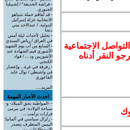
-
فراشة الحديقة* / إشبيليا
الجبوري
-
قد تُفاقم حملة نتنياهو
الانتخابية عزلة إسرائيل
الدولية. / عبدالاحد متي
دنحا
-
تحليل لأحداث ليلة أمس
في العراق / رياض السندي
لتواصل الاجتماعية
-
السابع من آب يوم الشهيد
الأشوري قيم الشهادة عند
نرجو النقر أدناه
الأشوريين ود ... / فواد
الكنجي
-
رفرفة في غزة... وإعصار
في واشنطن / نوال عايد
الفاعوري
المزيد.....
احدث الأخبار المهمة
-
-المواطنة بحق الميلاد- و-
سياحة الولادة- في مرمى
وك
قرارات ترامب ...
-
زلزال سياسي في ألمانيا:
اليمين المتطرف يتصدر
الاستطلاعات بنس ...