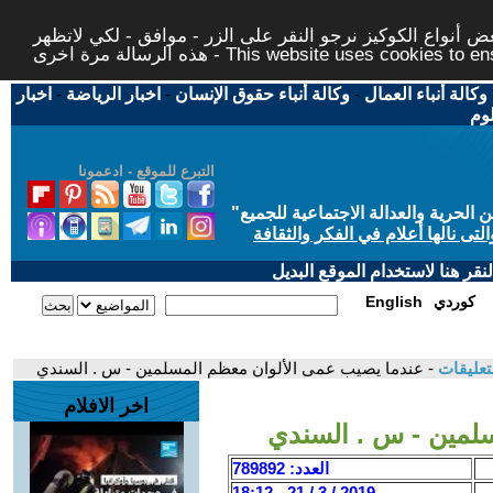
 أنواع الكوكيز نرجو النقر على الزر - موافق - لكي لاتظهر
This website uses cookies to ensure you ge
وكالة أنباء العمال
-
وكالة أنباء حقوق الإنسان
-
اخبار الرياضة
-
اخبار
لوم
التبرع للموقع - ادعمونا
حرية والعدالة الاجتماعية للجميع
"
تى نالها أعلام في الفكر والثقافة
قر هنا لاستخدام الموقع البديل
كوردي
English
تعليقات
- عندما يصيب عمى الألوان معظم المسلمين - س . السندي
اخر الافلام
لمين - س . السندي
العدد: 789892
2019 / 3 / 21 - 18:12