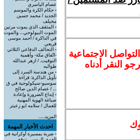
عصام الياسري
-
حكام الكرة والموسم
الجديد / محمد حسين
مخيلف
-
المثقف الذي يموت مرتين
الموت البيولوجي... والموت
في الذاكرة / أحمد موسى
قريعي
-
التحالف الدفاعي الثلاثي
لتواصل الاجتماعية
-اتّفاق مكة- وأهمية
التوقيت. / ازهر عبدالله
نرجو النقر أدناه
طوالبه
-
من هندسة السرد إلى
تأويل الذاكرة: قراءة
سوسيو-سيكولوجية في ق
... / عصام الدين صالح
-
إبداع الضرورة وإعادة
صياغة الهوية المهنية
للعمال / سلامه ابو زعيتر
المزيد.....
وك
احدث الأخبار المهمة
-
ضربة بمسيرة أوكرانية في
العمق الروسي توقع