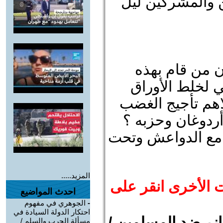
ن والمشركين ليل
ن من قام بهذه
 لخلط الأوراق
الاهم تأجيج الغضب
أردوغان وحزبه ؟
 مع الدواعش وتحت
المزيد.....
ت الأخرى انقر على
احدث المواضيع
-
الجوهري في مفهوم
احتكار الدولة السيادة في
ازر ضد المسلمين /
مسألة الحرب والسلم /