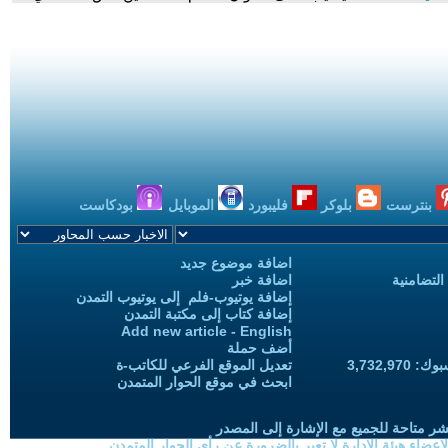
بنترست
بلوكر
فليبورد
الموبايل
بودكاست
اضافة موضوع جديد
التضامنية
اضافة خبر
إضافة يوتيوب-فلم إلى يوتيوب التمدن
إضافة كتاب إلى مكتبة التمدن
Add new article - English
أضف حملة
3,732,97
تعديل الموقع الفرعي للكاتب-ة
ابحث في موقع الحوار المتمدن
شر متاحة للجميع مع الإشارة إلى المصدر
ضاء هيئة الادارة لا تعبر بالضرورة عن رأي الحوار المتمدن