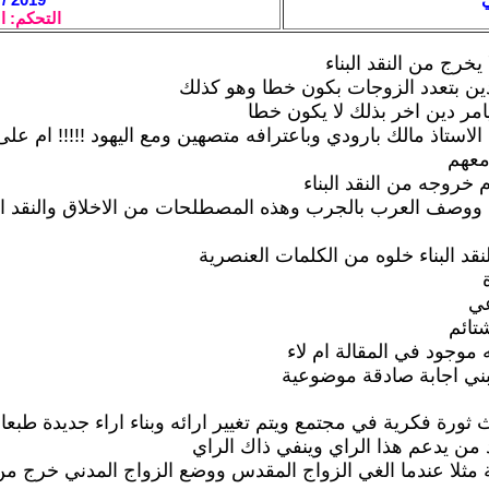
التحكم: ا
 يخرج من النقد البناء
دين بتعدد الزوجات بكون خطا وهو كذلك
امر دين اخر بذلك لا يكون خطا
لاستاذ مالك بارودي وباعترافه متصهين ومع اليهود !!!!! ام على
معهم
 ووصف العرب بالجرب وهذه المصطلحات من الاخلاق والنقد ال
د البناء خلوه من الكلمات العنصرية
عي
تائم
 موجود في المقالة ام لاء
بني اجابة صادقة موضوعية
ث ثورة فكرية في مجتمع ويتم تغيير ارائه وبناء اراء جديدة طبع
ن يدعم هذا الراي وينفي ذاك الراي
مثلا عندما الغي الزواج المقدس ووضع الزواج المدني خرج م