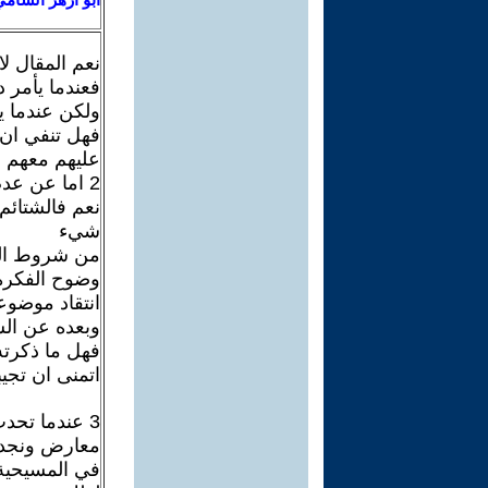
نعم المقال لا
فعندما يأمر 
ولكن عندما ي
فهل تنفي ان ا
عليهم معهم 
2 اما عن عدم خروجه من النقد البناء
نعم فالشتائم
شيء
من شروط النق
وضوح الفكرة
انتقاد موضو
وبعده عن الش
فهل ما ذكرته
اتمنى ان تجي
3 عندما تحد
معارض ونجد م
في المسيحية 