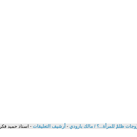
الزّوجات ظلمٌ للمرأة...؟ / مالك بارودي
-
أرشيف التعليقات
- استاذ حميد فكر