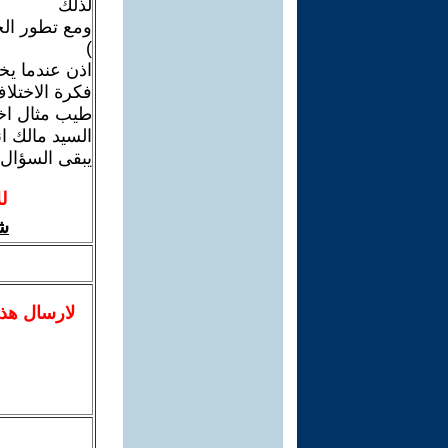
لذلك
ومع تطور الح
)
اذن عندما ي
فكرة الاختلا
طيب مثال اخر
السيد مالك ا
يبقى السؤال
ل
شي
لا
رسال
هذ