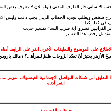
س الانساني فاز الطرف المدني ( ولو للان لا يعترف بعض الم
خرج شخص ويطلب تجديد الخطاب الديني يجب دعمه وليس الاتج
ف في كذا وكذا
 القرانيين فسروا اية ضرب النساء تفسير حديث
نتقد بل رفض هذا التفسير
لاطلاع على الموضوع والتعليقات الأخرى انقر على الرابط أدناه:
خُ الأزهر يعتبرُ أنّ تعدّد الزّوجات ظلمٌ للمرأة...؟ / مالك بارودي
ا
التعليق الى شبكات التواصل الاجتماعية الفيسبوك
، التويتر ....
النقر أدناه
تعليقات الفيسبوك