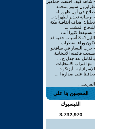
-
شاهد كيف احتفت جماهير
طرابزون سبور بمحمد
صلاح في أول ظهور له ...
-
-رسالة تحذير لطهران-..
تحليل: أهداف اتفاقية مكة
للدفاع المشت ...
-
تستيقظ كثيرا أثناء
الليل؟.. 3 أسباب خفية قد
تكون وراء اضطراب ...
-
حزب اليسار في سافخو
يسحب قائمته الانتخابية
بالكامل بعد جدل ح ...
-
مع اقتراب الانتخابات
الإسرائيلية.. أيزنكوت
يحافظ على صدارة ا ...
المزيد.....
المعجبين بنا على
الفيسبوك
3,732,970