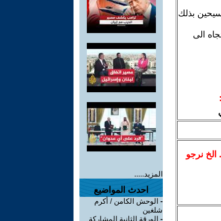
سيحين بذلك
اه الى
.. الخ نرجو
المزيد.....
احدث المواضيع
-
الوحش الكامن / أكرم
شلغين
-
الورقة الثانية المشاركة