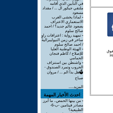
في التأبين الذي أقامه
ملتقي جيكور ال ... / مقداد
مسعود
-
لماذا يخشى الغرب
الاستعماري الاعتراف
بصعود عالم جديد؟ / احمد
صالح سلوم
-
تمهيد رواية : اعترافات راوٍ
ساخر في زمن النيوليبرالية
/ احمد صالح سلوم
-
الهيئة الوطنية العليا
للإصلاح / كاظم فنجان
الحمامي
-
واشنطن بين استنزاف
الحروب وتمرد الصندوق -
🗳هل بدأ الم ... / مروان
صباح
المزيد.....
احدث الأخبار المهمة
-
من بينها الحمص.. ما أبرز
مصادر فيتامين -ب-6-
الطبيعية؟