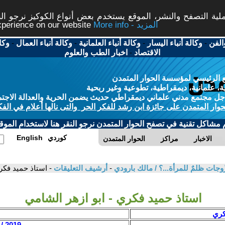
ة التصفح والنشر، الموقع يستخدم بعض أنواع الكوكيز نرجو النق
More info - المزيد
experience on our website
الفن
-
وكالة أنباء اليسار
-
وكالة أنباء العلمانية
-
وكالة أنباء العمال
-
وكا
الاقتصاد
-
اخبار الطب والعلوم
 الرئيسي لمؤسسة الحوار المتمدن
، علمانية، ديمقراطية، تطوعية وغير ربحية
ل مجتمع مدني علماني ديمقراطي حديث يضمن الحرية والعدالة الاجتم
حوار المتمدن على جائزة ابن رشد للفكر الحر والتى نالها أعلام في الفك
م مشاكل تقنية في تصفح الحوار المتمدن نرجو النقر هنا لاستخدام الموقع
كوردي
English
الاخبار
مراكز
الحوار المتمدن
الزّوجات ظلمٌ للمرأة...؟ / مالك بارودي
-
أرشيف التعليقات
- استاذ حميد فكر
استاذ حميد فكري - ابو ازهر الشامي
كري
ي
2019 / 3 / 11 - 11:48