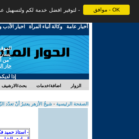
موافق - OK
لتوفير افضل خدمة لكم ولتسهيل عملي
أخبار عامة
-
وكالة أنباء المرأة
-
اخبار الأدب و
الموقع
يسارية
"من أج
حاز ال
إذا لديك
الزوار
اضافة/خدمات
بحث/الارشيف
الصفحة الرئيسية
-
شيخُ الأزهر يعتبرُ أنّ تعدّد 
- استاذ حميد ف
ابو ازهر الشام