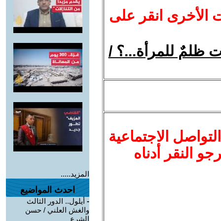
ت الأخرى انقر على
ات ظلمٌ للمرأة...؟ /
لتواصل الاجتماعية
نرجو النقر أدناه
المزيد.....
احدث المواضيع
-
أيلول.. الدور الثالث
والغش العلني / حسن
الشرع