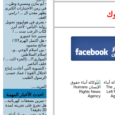
-
أبو مازن ومسيرة وطن...
في زمن الاختبارات الكبرى
وك
يظهر معدن ال ... / رامي
الغف
-
يجري في هوليوود تحويل
رواية -اليأس- لأحد أبرز
كتّاب الرعب ست ... /
سمير حنا خمورو
-
هل اكتمل الهرم؟!!! /
صالح محمود
-
بين اسلام الوحي ..و..
إسلام السلاطين
الموازي؟!... (الجزء الث ... /
خلف الناصر
-
التسوية التي أعادت إنتاج
اختلال القوة / عماد حسب
الرسول الطيب
المزيد.....
احدث الأخبار المهمة
-
تمرين بصعقات كهربائية...
هل تجرؤ على تجربته لمدة
20 دقيقة؟
-
كيف تحمي بصرك أثناء