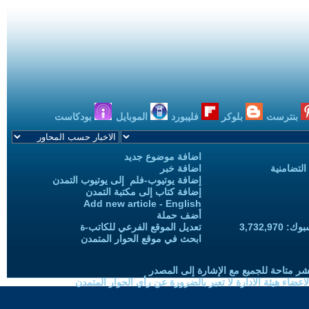
بنترست
بلوكر
فليبورد
الموبايل
بودكاست
اضافة موضوع جديد
التضامنية
اضافة خبر
إضافة يوتيوب-فلم إلى يوتيوب التمدن
إضافة كتاب إلى مكتبة التمدن
Add new article - English
أضف حملة
3,732,97
تعديل الموقع الفرعي للكاتب-ة
ابحث في موقع الحوار المتمدن
شر متاحة للجميع مع الإشارة إلى المصدر
ضاء هيئة الادارة لا تعبر بالضرورة عن رأي الحوار المتمدن