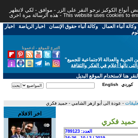
 أنواع الكوكيز نرجو النقر على الزر - موافق - لكي لاتظهر
This website uses cookies to ensure you ge
وكالة أنباء العمال
-
وكالة أنباء حقوق الإنسان
-
اخبار الرياضة
-
اخبار
لوم
التبرع للموقع - ادعمونا
حرية والعدالة الاجتماعية للجميع
"
تى نالها أعلام في الفكر والثقافة
قر هنا لاستخدام الموقع البديل
كوردي
English
عليقات
- عودة الى أبو ازهر الشامي - حميد فكري
اخر الافلام
 حميد فكري
العدد: 789123
2019 / 3 / 10 - 16:36