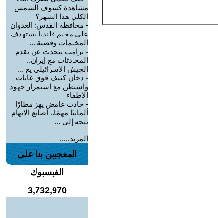
مشاهدة كسوف الشمس
الكلي هذا الشهر؟
-
محافظة القدس: العدوان
على مخيم قلنديا يستهدف
المخيمات وقضية ...
-
ترامب يتحدث عن تقدم
المحادثات مع إيران..
الجيش الإسرائيلي يع ...
-
دخان كثيف فوق غابات
واشنطن مع استمرار جهود
الإطفاء
-
حادث غامض يهز مطارًا
ألمانيًا مهمًا.. أصابع الاتهام
تتجه إلى ...
المزيد.....
المعجبين بنا على
الفيسبوك
3,732,970