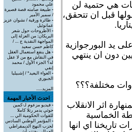
بقات هي حتمية لن
علي محمود
-
طبيعة صامته قصة قصيرة
لها قبل ان تتحقق،
/ سمير الأمير
-
طائرة ورقية / نشوان عزيز
اريا.
عمانوئيل
-
الأطروحات حول شعر
البريكان: من العزلة إلى
المواجهة النقدية ج ... /
 على يد البورجوازية
كاظم حسن سعيد
-
هل ينفع استعمال العقل
ين دون ان ينتهي
في النقاش مع من لا عقل
له؟ الجزء الأول / محمد
إنفي
-
العواء البعيد* / إشبيليا
الجبوري
ادوات مختلفة؟؟؟
المزيد.....
احدث الأخبار المهمة
منهارة اثر الانقلاب
-
فيديو مزعوم لـ-كمين
حوثي يدمر رتلا كاملا
خطة الخماسية
للقوات الحكومية الي ...
-
المؤتمر الوطني السادس
 تاريخنا اي انها
لحزب النهج الديمقراطي
العمالي يختتم أش ...