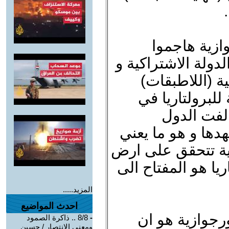
ازية هاجموا
لدولة الاشتراكية و
ة (اللاطبقات)
 للبرولتاريا في
الفت الدول
هدها و هو ما يعني
ية تتحقق على ارض
ريا هو المفتاح الى
المزيد.....
احدث المواضيع
ورجوازية هو ان
-
8/8 .. ذاكرة الصمود
ومعنى الانتصار / حسين