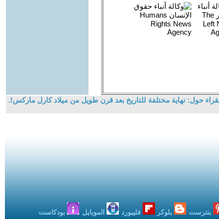
راء حول: نهاية مختلفة للتاريخ بعد قرن طويل من ميلاد كارل ماركس!.
بنترست
بلوكر
فليبورد
الموبايل
بودكاست