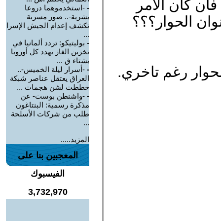
فان كان الامر
-
-استخدموهما دروعا
بشرية-.. صور مسربة
وان الحوار؟؟؟
تكشف إعدام الجيش الإسرا
...
-
بوليتيكو: تردد ألمانيا في
تخزين الغاز يهدد كل أوروبا
بشتاء ق ...
حوار رغم تاخري.
-
-أسرار ليلة الخميس-..
العراق يعتقل عناصر شبكة
خططت لشن هجمات ...
-
-واشنطن بوست- عن
مذكرة رسمية: البنتاغون
طلب من شركات الأسلحة
...
المزيد.....
المعجبين بنا على
الفيسبوك
3,732,970