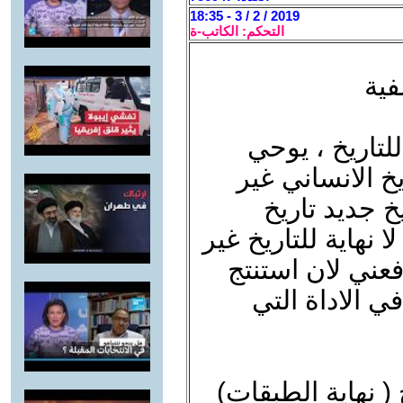
2019 / 2 / 3 - 18:35
التحكم: الكاتب-ة
فية
لتاريخ ، يوحي
يخ الانساني غير
يخ جديد تاريخ
 نهاية للتاريخ غير
فعني لان استنتج
في الاداة التي
( نهاية الطبقات)