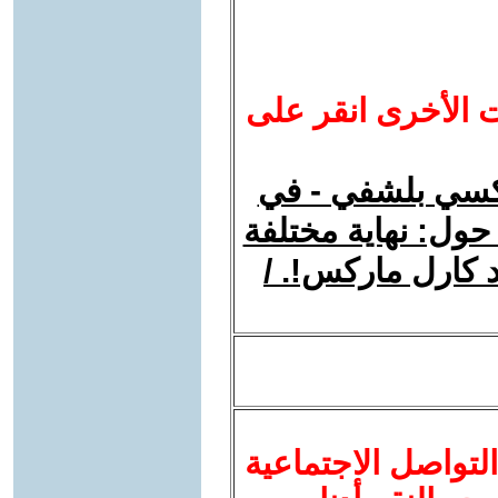
ت الأخرى انقر على
ركسي بلشفي - في
 حول: نهاية مختلفة
د كارل ماركس!. /
لتواصل الاجتماعية