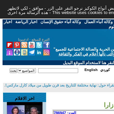
 أنواع الكوكيز نرجو النقر على الزر - موافق - لكي لاتظهر
This website uses cookies to ensure you ge
وكالة أنباء العمال
-
وكالة أنباء حقوق الإنسان
-
اخبار الرياضة
-
اخبار
لوم
التبرع للموقع - ادعمونا
حرية والعدالة الاجتماعية للجميع
"
تى نالها أعلام في الفكر والثقافة
قر هنا لاستخدام الموقع البديل
كوردي
English
راء حول: نهاية مختلفة للتاريخ بعد قرن طويل من ميلاد كارل ماركس!.
اخر الافلام
زارا
العدد: 786947