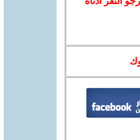
نرجو النقر أدناه
وك