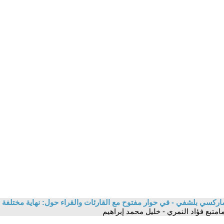
اركسي بلشفي - في حوار مفتوح مع القارئات والقراء حول: نهاية مختلفة 
امتبع فؤاد النمري - خليل محمد إبراهيم