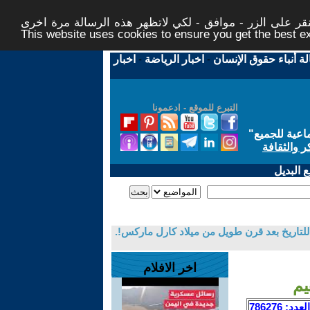
ر على الزر - موافق - لكي لاتظهر هذه الرسالة مرة اخرى -
This website uses cookies to ensure you get the best 
لة أنباء حقوق الإنسان
-
اخبار الرياضة
-
اخبار
التبرع للموقع - ادعمونا
اعية للجميع
"
ر والثقافة
 البديل
للتاريخ بعد قرن طويل من ميلاد كارل ماركس!.
اخر الافلام
يم
العدد: 786276