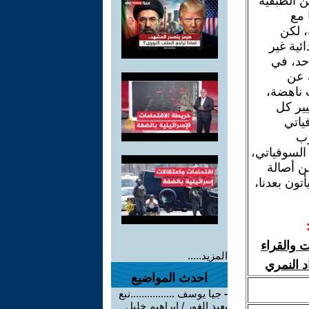
ن الطبقية
 مع
، لكن
ئية غير
أحد، في
ه عن
 ناهضة،
يير كل
ياتي
زب
 السوفياتي،
ن أصالة
أتون بعدنا،
 والقراء
المزيد.....
د النمري
احدث المواضيع
-
جيا يوسف ................نبع
بعيد الغور / ابراهيم خليل