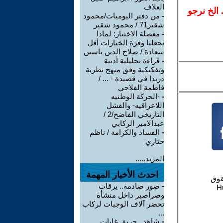
العلاف
.. الخ نرجو
-
من دفتر اليوميات/محمود
شقير71 / محمود شقير
-
معضلة الاختيار: لماذا
تجعلنا وفرة الخيارات أقل
سعادة / صلاح الدين ياسين
-
قراءة تحليلية أدبية
وتفكيكية وفق منهج نظرية
دريدا في قصيدة - ... /
فاطمة الفلاحي
-
-الحركة الوطنيه
اللاعراقيه- والفشل
التاريخي الفاضح/2 /
عبدالامير الركابي
-
الفساد والكرامة / ناظم
ختاري
المزيد.....
احدث الأخبار المهمة
-
صور صادمة.. يرقات
وصراصير داخل منشأة
تحضر آلاف الوجبات لركاب
...
-
شاهد.. حريق غابات