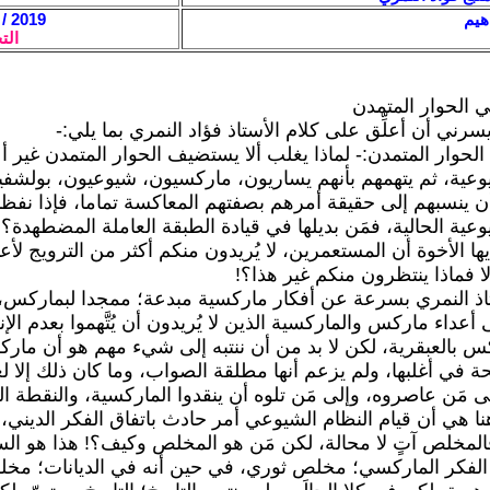
هيم
2019 / 1 / 23 - 18:03
الت
في الحوار المتمدن
رني أن أعلِّق على كلام الأستاذ فؤاد النمري بما يلي:-
 الحوار المتمدن:- لماذا يغلب ألا يستضيف الحوار المتمدن غير أ
وعية، ثم يتهمهم بأنهم يساريون، ماركسيون، شيوعيون، بولشفي
ن ينسبهم إلى حقيقة أمرهم بصفتهم المعاكسة تماما، فإذا نفظنا
عية الحالية، فمَن بديلها في قيادة الطبقة العاملة المضطهدة؟!
ا الأخوة أن المستعمرين، لا يُريدون منكم أكثر من الترويج لأع
ا فماذا ينتظرون منكم غير هذا؟!
ستاذ النمري بسرعة عن أفكار ماركسية مبدعة؛ ممجدا لبماركس،
عداء ماركس والماركسية الذين لا يُريدون أن يُتَّهموا بعدم ال
س بالعبقرية، لكن لا بد من أن ننتبه إلى شيء مهم هو أن مارك
 في أغلبها، ولم يزعم أنها مطلقة الصواب، وما كان ذلك إلا لع
 مَن عاصروه، وإلى مَن تلوه أن ينقدوا الماركسية، والنقطة ال
نا هي أن قيام النظام الشيوعي أمر حادث باتفاق الفكر الديني، 
لمخلص آتٍ لا محالة، لكن مَن هو المخلص وكيف؟! هذا هو الس
لفكر الماركسي؛ مخلص ثوري، في حين أنه في الديانات؛ مخل