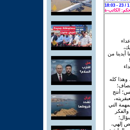
حكم: الكاتب-ة
عداء
ك،
 أيدينا من
داء
 وهذا كله
إنصاف؛
س؛ أنتج
بقريته،
مهمة التي
والفكر
ؤال؛
ص إلهي،