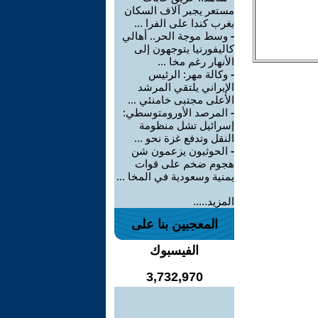
مستعر يجبر آلاف السكان
بغرب كندا على الفرا ...
-
وسط موجة الحر.. أهالي
كاليفورنيا يتوجهون إلى
الأنهار رغم مخا ...
-
وكالة مهر: الرئيس
الإيراني يلتقي المرشد
الأعلى مجتبى خامنئي ...
-
المرصد الأورومتوسطي:
إسرائيل تشل منظومة
النقل وتدفع غزة نحو ...
-
الحوثيون يزعمون شن
هجوم ضخم على قوات
يمنية وسعودية في المخا ...
المزيد.....
المعجبين بنا على
الفيسبوك
3,732,970