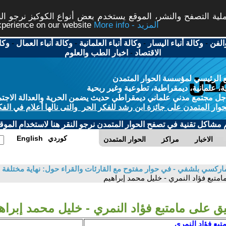
ة التصفح والنشر، الموقع يستخدم بعض أنواع الكوكيز نرجو النق
More info - المزيد
experience on our website
الفن
-
وكالة أنباء اليسار
-
وكالة أنباء العلمانية
-
وكالة أنباء العمال
-
وكا
الاقتصاد
-
اخبار الطب والعلوم
 الرئيسي لمؤسسة الحوار المتمدن
، علمانية، ديمقراطية، تطوعية وغير ربحية
ل مجتمع مدني علماني ديمقراطي حديث يضمن الحرية والعدالة الاجتم
حوار المتمدن على جائزة ابن رشد للفكر الحر والتى نالها أعلام في الفك
م مشاكل تقنية في تصفح الحوار المتمدن نرجو النقر هنا لاستخدام الموقع
كوردي
English
الاخبار
مراكز
الحوار المتمدن
اركسي بلشفي - في حوار مفتوح مع القارئات والقراء حول: نهاية مختلفة 
امتبع فؤاد النمري - خليل محمد إبراهيم
يق على مامتبع فؤاد النمري - خليل محمد إبراه
تبع فؤاد النمري