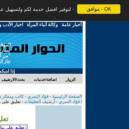
موافق - OK
لتوفير افضل خدمة لكم ولتسهيل عملي
أخبار عامة
-
وكالة أنباء المرأة
-
اخبار الأدب و
الموقع
يسارية
"من أج
حاز ال
إذا لديك
الزوار
اضافة/خدمات
بحث/الارشيف
الصفحة الرئيسية
-
فؤاد النمري - كاتب ومفكر م
/ فؤاد النمري
-
أرشيف التعليقات
- تعليق على م
تعل
- تعليق على مام