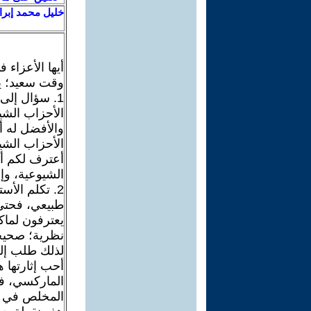
خليل محمد إبرا
أيها الأعزاء 
وقت سعيد؛ يس
1. سؤال إلى
الأحزاب الشي
والأفضل له أ
الأحزاب الشيو
أعترف لكم أيه
الشيوعية، وإل
2. تكلم الأ
طبيعي، فحتى أ
يعترفون لماك
نظرية؛ صحيحة
لذلك طلب إلى
أحب إثارتها ه
الماركسي، فا
المخلص في ا