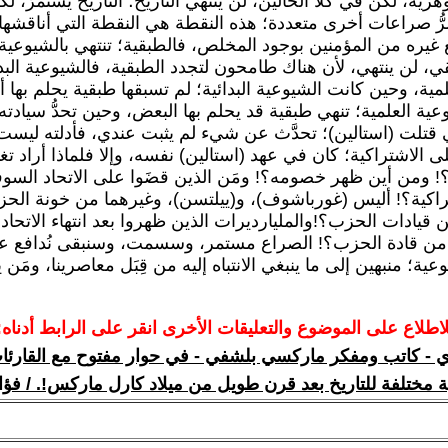
ية، لكن في كلا الحالَين، لن ينتهي التاريخ؛ التاريخ يستمرّ، لك
رُّ صراعات أخرى متعددة؛ هذه النقطة هي النقطة التي أناقشها
يره من المؤمنين بوجود المخلص، فالطبقية؛ تنتهي بالشيوعية
ي، لن ينتهي، لأن هناك طامحون لتجدد الطبقية، فالشيوعية البدا
مية، وحين كانت الشيوعية البدائية؛ لم تسبقها طبقية يحلم بها 
عية العلمية؛ تنهي طبقية قد يحلم بها البعض، وحين تحدُّ سيادت
ي قتلت (استالين)؛ تحدَّث عن شيء لم يثبت عندي، فأدلته ليست
ى الاشتراكية؛ كان في عهد (استالين) نفسه، وإلا فلماذا أراد تغ
! ومن أين ظهر خصومه؟! ومَن الذين قضَوا على الاتحاد السوف
راكية؟! أليس (غورباشوف)، و(ييلتسن)، وغيرهما من خونة الح
قيادات الحزب؟!والمليارديرات الذين ظهروا بعد انتهاء الاتحاد
 من قادة الحزب؟! الصراع مستمر، وسسمت، وسنبقى نُدافع ع
عية؛ منبهين إلى ما ينبغي الانتباه إليه من قِبَل معاصرينا، ومَن ي
لاطلاع على الموضوع والتعليقات الأخرى انقر على الرابط أدناه:
ي - كاتب ومفكر ماركسي بلشفي - في حوار مفتوح مع القارئات
ة مختلفة للتاريخ بعد قرن طويل من ميلاد كارل ماركس!. / فؤا