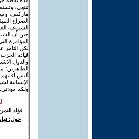
هذه نقطة جوهر
تنتهي، وتستم
ماركس، ومع غ
الصراع الطبق
الشيوعية العل
حين أن الشيو
المؤامرة الت
لكن التآمر عل
قيادة الحزب؟
والدول الاشت
الظاهرين؛ من 
أليس أغلبهم
الإنسانية لشيو
ولكم مودتي.
ل
فؤاد النمر
حول: نهاي