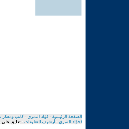
الصفحة الرئيسية
-
فؤاد النمري - كاتب ومفكر م
/ فؤاد النمري
-
أرشيف التعليقات
- تعليق على م