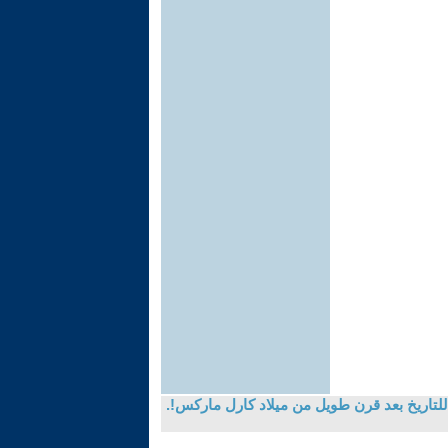
للتاريخ بعد قرن طويل من ميلاد كارل ماركس!.