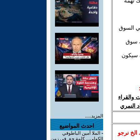
ك تهمة
في السوق
ك سوق
 سيكون
 والقراء
د النمري
المزيد.....
احدث المواضيع
.. الخ نرجو
-
الملا أمين الباطوفي
الكولي... كلمة حق في زمن