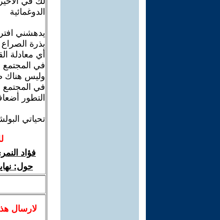
لك في الأخير
الدوغمائية
يدهشني افتر
بذرة الصراع 
أي معادلة ال
في المجتمع ا
وليس هناك ط
في المجتمع 
التطور أضعاف
تحياتي البول
ل
فؤاد النمر
حول: نهاي
لا
رسال
هذ