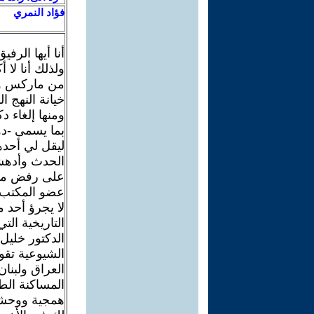
فؤاد النمري
أنا أيها الرف
ولذلك أنا لا
من ماركس وه
خيانة النهج ا
ومنها إلغاء د
بما يسمى -دو
الحدث وأدهشن
على رفض مشر
عضو المكتب ا
لا يجرؤ أحد 
التاريخية التي
الدكتور خليل
الشيوعية تق
العراق ولبنا
المساكنة الط
همجية ووحشي