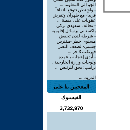
الجو إلى المعلوما ...
-
واشنطن تتوقع -اتفاقاً
قريباً- مع طهران وتفرض
عقوبات على منصة ...
-
تحالف سعودي تركي
باكستاني برسائل إقليمية
-
شرطة لندن تخفض
مستوى خطر -مفترس
جنسي- لضعف البصر
فيرتكب 3 جر ...
-
أبدى إعجابه بأعمدة
ولوحات وزارة الخارجية..
ترامب: يحق للرئيس ...
المزيد.....
المعجبين بنا على
الفيسبوك
3,732,970