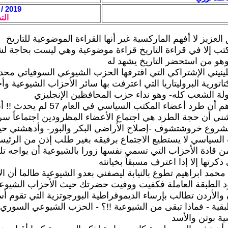
2019 / 1 / 23 - 07:25
الت
يق العزيز لا أفهم الماركسية غير أنها القراءة الموضوعية للتاريخ
 أكتب إلا في قراءة التاريخ قراءة موضوعية وهي ليست بحاجة ل
و من استحضر التاريخ يشهد له
للينيني الإشتراكي التي اقترفها الحزب الشيوعي السوفياتي محدد
كتاتورية البروليتاريا التي اعترفت بها سائر الأحزاب الشيوعية و
لة الشعب كله- وهو نداء حزب المحافظين الإنجليزي
ليقل لي أحدهم أن طرد أعضاء المكتب السياسي في
ي أن حجة الطرد هي اجتماع الأعضاء المظرودين اجتماعاً سريا
وع خروشتشوف -إصلاح الأراضي البكر والبور- وأدهشني حين
لسياسي لا يستطيع الاجتماع برفيقه بغير طلب إذن من الرئيس
من قادة الأحزاب التي تسمي نفسها زورا بالشيوعية أن يواجه تل
 ذكرتها إلا إذا اعترف مسبقاً بخيانته
 محمد ابراهيم تطوع بالنيابة ليصفني بعدو الشيوعية طالما أن ا
ود الطبقة العاملة فكفيت ووفيت حضرتك حيث الأحزاب الشيوع
ن والأردن تطالب بإرساء الديموقراطية البورجوتزية التي تقوم 
بقية - فماذا تبقى من الشيوعية !!؟ - الحزب الشيوعي السوري 
ة بوتن والأسد