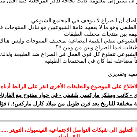
 أن تشير إلى معلومة كانت بحاجة لذكر المرجعية كيما أقبل من
اضك أن الصراع لا يتوقف في المجتمع الشيوعي
الطبقي وهو ما لا يفقهه عامة الشيوعيين هو تبادل المنتوجات 
قيمة بين منتجات مختلف الطبقات
لشيوعي تنتفي القيمة البضاعية لمختلف المنتوجات وليس هنا
بقات فلما الصراع وبين من ومن !!؟
الشيوعي تتطوع كل قوى العمل في الصراع ضد الطبيعة ولذلك
اً مضاعفة لما كان في المجتمعات الطبقية
شفية وتقديري
لاطلاع على الموضوع والتعليقات الأخرى انقر على الرابط أدناه:
ي - كاتب ومفكر ماركسي بلشفي - في حوار مفتوح مع القارئات
ة مختلفة للتاريخ بعد قرن طويل من ميلاد كارل ماركس!. / فؤا
ا
التعليق الى شبكات التواصل الاجتماعية الفيسبوك
، التويتر ....
النقر أدناه