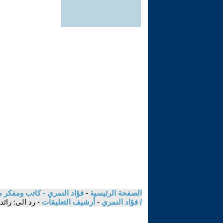
الصفحة الرئيسية
-
فؤاد النمري - كاتب ومفكر م
/ فؤاد النمري
-
أرشيف التعليقات
- رد الى: رائ