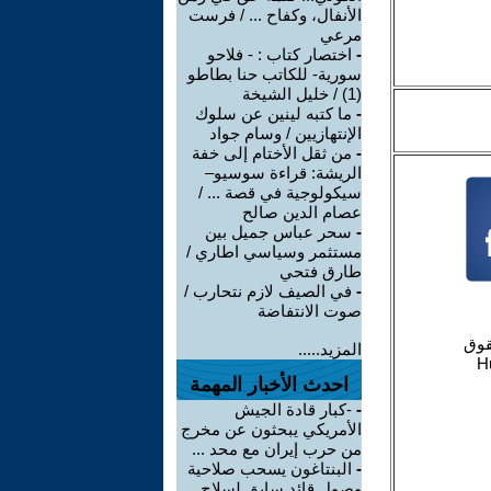
الأنفال، وكفاح ... / فرست
مرعي
-
اختصار كتاب : - فلاحو
سورية- للكاتب حنا بطاطو
(1) / خليل الشيخة
-
ما كتبه لينين عن سلوك
الإنتهازيين / وسام جواد
-
من ثقل الأختام إلى خفة
الريشة: قراءة سوسيو–
سيكولوجية في قصة ... /
عصام الدين صالح
-
سحر عباس جميل بين
مستثمر وسياسي اطاري /
طارق فتحي
-
في الصيف لازم نتحارب /
صوت الانتفاضة
المزيد.....
احدث الأخبار المهمة
-
-كبار قادة الجيش
الأمريكي يبحثون عن مخرج
من حرب إيران مع محد ...
-
البنتاغون يسحب صلاحية
وصول قائد سابق لسلاح