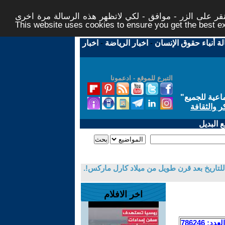
ر على الزر - موافق - لكي لاتظهر هذه الرسالة مرة اخرى -
This website uses cookies to ensure you get the best 
لة أنباء حقوق الإنسان
-
اخبار الرياضة
-
اخبار
التبرع للموقع - ادعمونا
اعية للجميع
"
ر والثقافة
 البديل
للتاريخ بعد قرن طويل من ميلاد كارل ماركس!.
اخر الافلام
العدد: 786246