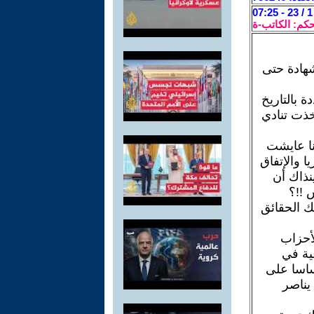
حكم: الكاتب-ة
شهادة حتى
ة بالتاريخ
أخذت تنادي
 العام 57 لم يحدث !! أنا عايشت
 والإتفاق
ذاك أن
 !!؟
ك الحقائق
لأحزاب
ية في
أساسا على
يناصر