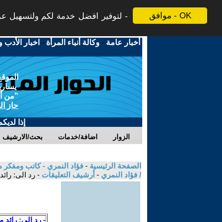
موافق - OK
لتوفير افضل خدمة لكم ولتسهيل عملي
أخبار عامة
-
وكالة أنباء المرأة
-
اخبار الأدب و
الموقع
يسارية
"من أج
حاز ال
إذا لديك
الزوار
اضافة/خدمات
بحث/الارشيف
الصفحة الرئيسية
-
فؤاد النمري - كاتب ومفكر م
/ فؤاد النمري
-
أرشيف التعليقات
- رد الى: رائ
- رد الى: رائد 