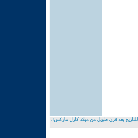
للتاريخ بعد قرن طويل من ميلاد كارل ماركس!.