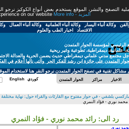
ة التصفح والنشر، الموقع يستخدم بعض أنواع الكوكيز نرجو النق
More info - المزيد
experience on our website
الفن
-
وكالة أنباء اليسار
-
وكالة أنباء العلمانية
-
وكالة أنباء العمال
-
وكا
الاقتصاد
-
اخبار الطب والعلوم
 الرئيسي لمؤسسة الحوار المتمدن
، علمانية، ديمقراطية، تطوعية وغير ربحية
ل مجتمع مدني علماني ديمقراطي حديث يضمن الحرية والعدالة الاجتم
حوار المتمدن على جائزة ابن رشد للفكر الحر والتى نالها أعلام في الفك
م مشاكل تقنية في تصفح الحوار المتمدن نرجو النقر هنا لاستخدام الموقع
كوردي
English
الاخبار
مراكز
الحوار المتمدن
اركسي بلشفي - في حوار مفتوح مع القارئات والقراء حول: نهاية مختلفة 
د محمد نوري - فؤاد النمري
رد الى: رائد محمد نوري - فؤاد النمري
محمد نوري