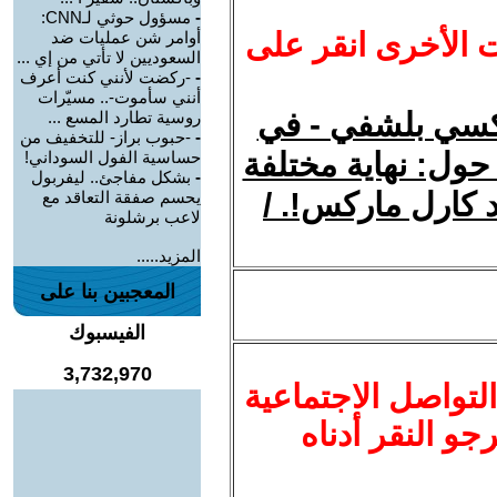
-
مسؤول حوثي لـCNN:
ت الأخرى انقر على
أوامر شن عمليات ضد
السعوديين لا تأتي من إي ...
-
-ركضت لأنني كنت أعرف
أنني سأموت-.. مسيّرات
ركسي بلشفي - في
روسية تطارد المسع ...
-
-حبوب براز- للتخفيف من
 حول: نهاية مختلفة
حساسية الفول السوداني!
-
بشكل مفاجئ.. ليفربول
د كارل ماركس!. /
يحسم صفقة التعاقد مع
لاعب برشلونة
المزيد.....
المعجبين بنا على
الفيسبوك
3,732,970
لتواصل الاجتماعية
نرجو النقر أدناه