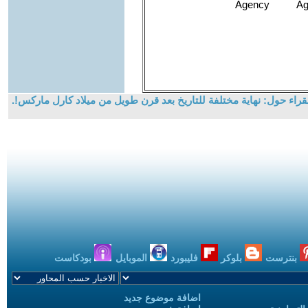
راء حول: نهاية مختلفة للتاريخ بعد قرن طويل من ميلاد كارل ماركس!.
بنترست
بلوكر
فليبورد
الموبايل
بودكاست
اضافة موضوع جديد