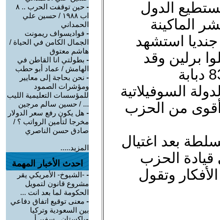
تستطيع الدول
-
حين توقفت الحرب .. ٨
اب ١٩٨٨ / حسين علي
شر الماكينة
الحمداني
-
فواديسواف ريمونت
ي جندت 16 مليون جنديا استشهد
الجمال الكامن في الحياة /
هاشم معتوق
 ملايين احتلوا برلين وقد
-
بطولتي انا القاطن في
الهامش / عماد أبو حطب
-
نحن بحاجة إلى معايير
ومؤشرات الصمود
لدولة السوفيلاتية
للمؤسسات التعليمية الليب
 أقوى من الحزب
... / حسين سالم مرجين
-
هل يكون رفع سعر الدولار
مخرجا لتأمين الرواتب ؟ /
صادق حسن الناصري
لطة بعد اغتيال
المزيد.....
قيادة الحزب
احدث الأخبار المهمة
أفكار وتقول
-
-الشيوخ- الأمريكي يقر
مشروع قانون لتمويل
الحكومة لما بعد انت ...
-
معنى توقيع اتفاق دفاعي
بين السعودية وتركيا
وباكستان.. سفير أ ...