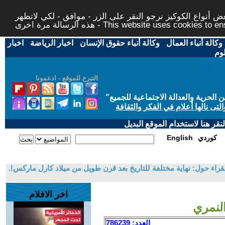
 أنواع الكوكيز نرجو النقر على الزر - موافق - لكي لاتظهر
This website uses cookies to ensure you ge
وكالة أنباء العمال
-
وكالة أنباء حقوق الإنسان
-
اخبار الرياضة
-
اخبار
لوم
التبرع للموقع - ادعمونا
حرية والعدالة الاجتماعية للجميع
"
تى نالها أعلام في الفكر والثقافة
قر هنا لاستخدام الموقع البديل
كوردي
English
راء حول: نهاية مختلفة للتاريخ بعد قرن طويل من ميلاد كارل ماركس!.
اخر الافلام
العدد: 786239