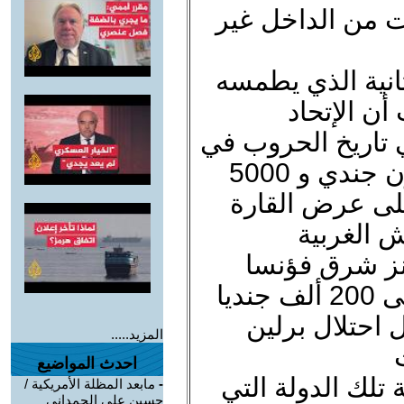
رت من الداخل غير
ثانية الذي يطمسه
ن الإتحاد
 تاريخ الحروب في
12 يناير 45 اشترك فيها 2.4 مليون جندي و 5000
 النار على عرض القارة
ش الغربية
نز شرق فؤنسا
ديا
 احتلال برلين
المزيد.....
احدث المواضيع
تلك الدولة التي
-
مابعد المظلة الأمريكية /
حسين علي الحمداني