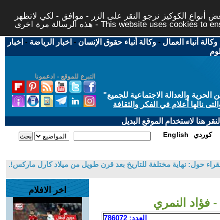
 أنواع الكوكيز نرجو النقر على الزر - موافق - لكي لاتظهر
This website uses cookies to ensure you ge
وكالة أنباء العمال
-
وكالة أنباء حقوق الإنسان
-
اخبار الرياضة
-
اخبار
لوم
التبرع للموقع - ادعمونا
حرية والعدالة الاجتماعية للجميع
"
تى نالها أعلام في الفكر والثقافة
قر هنا لاستخدام الموقع البديل
كوردي
English
راء حول: نهاية مختلفة للتاريخ بعد قرن طويل من ميلاد كارل ماركس!.
اخر الافلام
 فؤاد النمري
العدد: 786072