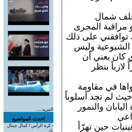
حلف شمال
49 وما بعد هو مراقبة المجرى
 توافقني على ذلك
 الشيوعية وليس
ي كان يعني أن
 لازباً بنظر
اها في مقاومة
ث لم تجد أسلوباً
يابان والنمور
المزيد.....
اعي
احدث المواضيع
نيات حين تهرّأ
-
كرة الرأس / كمال جمال
بك