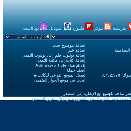
بنترست
بلوكر
فليبورد
الموبايل
بودكاست
اضافة موضوع جديد
التضامنية
اضافة خبر
إضافة يوتيوب-فلم إلى يوتيوب التمدن
إضافة كتاب إلى مكتبة التمدن
Add new article - English
أضف حملة
3,732,97
تعديل الموقع الفرعي للكاتب-ة
ابحث في موقع الحوار المتمدن
شر متاحة للجميع مع الإشارة إلى المصدر
ضاء هيئة الادارة لا تعبر بالضرورة عن رأي الحوار المتمدن