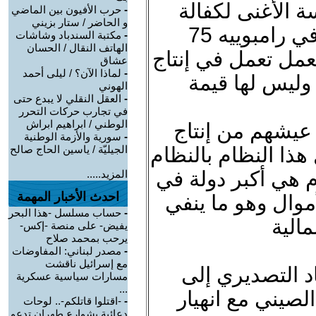
ة الأغنى لكفالة
-
حرب الأفيون بين الماضي
و الحاضر / ستار بزيني
 رامبوييه 75
-
مكتبة السندباد وشاشات
الهاتف النقال / الحسان
 من قوى العمل تعمل في إنتاج
عشاق
-
لماذا الآن؟ / ليلى أحمد
وليس لها قيمة
الهوني
-
العقل النقلي لا يبدع حتى
في تجارب حركات التحرر
الوطني / ابراهيم ابراش
عيشهم من إنتاج
-
سورية والأزمة الوطنية
ذا النظام بالنظام
الجيليّة / ياسين الحاج صالح
م هي أكبر دولة في
المزيد.....
احدث الأخبار المهمة
موال وهو ما ينفي
-
حساب مسلسل -هذا البحر
مالية
يفيض- على منصة -إكس-
يرحب بمحمد صلاح
-
مصدر لبناني: المفاوضات
مع إسرائيل ناقشت
اد التصديري إلى
مسارات سياسية عسكرية
...
لصيني مع انهيار
-
-اقتلوا قاتلكم-.. لوحات
دعائية بشوارع طهران تدعو