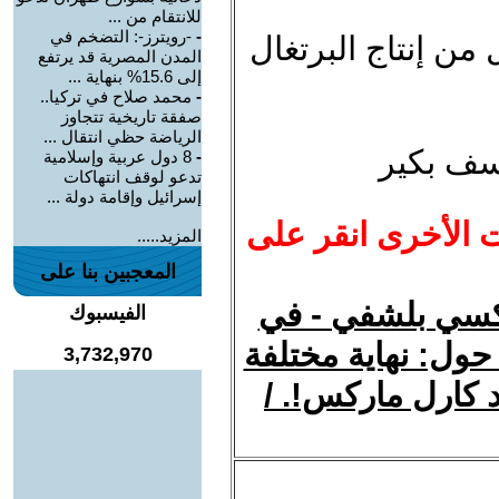
للانتقام من ...
-
-رويترز-: التضخم في
 من إنتاج البرتغال
المدن المصرية قد يرتفع
إلى 15.6% بنهاية ...
-
محمد صلاح في تركيا..
صفقة تاريخية تتجاوز
الرياضة حظي انتقال ...
سف بكير
-
8 دول عربية وإسلامية
تدعو لوقف انتهاكات
إسرائيل وإقامة دولة ...
ت الأخرى انقر على
المزيد.....
المعجبين بنا على
ركسي بلشفي - في
الفيسبوك
 حول: نهاية مختلفة
3,732,970
د كارل ماركس!. /