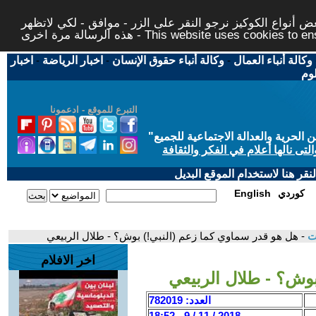
 أنواع الكوكيز نرجو النقر على الزر - موافق - لكي لاتظهر
This website uses cookies to ensure you ge
وكالة أنباء العمال
-
وكالة أنباء حقوق الإنسان
-
اخبار الرياضة
-
اخبار
لوم
التبرع للموقع - ادعمونا
حرية والعدالة الاجتماعية للجميع
"
تى نالها أعلام في الفكر والثقافة
قر هنا لاستخدام الموقع البديل
كوردي
English
ات
- هل هو قدر سماوي كما زعم (النبي!) بوش؟ - طلال الربيعي
اخر الافلام
بوش؟ - طلال الربيعي
العدد: 782019
2018 / 11 / 9 - 18:52