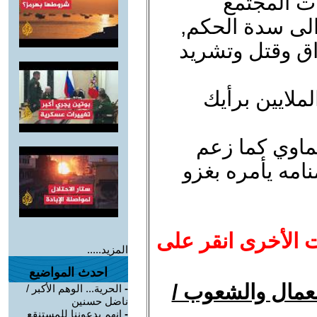
ت المجتمع
لى سدة الحكم,
ق وقتل وتشريد
ملايين برأيك
اوي كما زعم
نامه يأمره بغزو
ت الأخرى انقر على
المزيد.....
احدث المواضيع
العمال والشعوب /
-
الحرية... الوهم الأكبر /
ناضل حسنين
-
انهم يدعوننا للمستنقع