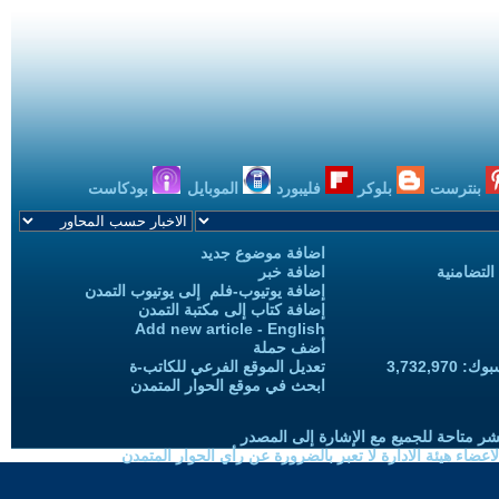
بنترست
بلوكر
فليبورد
الموبايل
بودكاست
اضافة موضوع جديد
التضامنية
اضافة خبر
إضافة يوتيوب-فلم إلى يوتيوب التمدن
إضافة كتاب إلى مكتبة التمدن
Add new article - English
أضف حملة
3,732,97
تعديل الموقع الفرعي للكاتب-ة
ابحث في موقع الحوار المتمدن
شر متاحة للجميع مع الإشارة إلى المصدر
ضاء هيئة الادارة لا تعبر بالضرورة عن رأي الحوار المتمدن