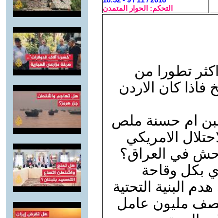
التحكم: الحوار المتمدن
اكثر تطورا من
فاذا كان الاردن
لبن ام حسنة ملص
احتلال الامريكي
حش في العراق؟
ري بكل وقاحة
م البنية التحتية
 نصف مليون عامل