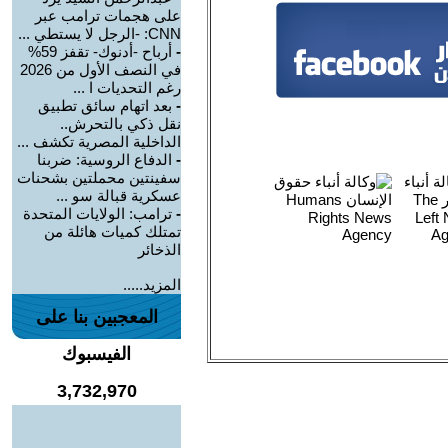
على هجمات ترامب عبر
CNN: -الرجل لا يستطي ...
-
أرباح -أدنوك- تقفز 59%
في النصف الأول من 2026
رغم التحديات ا ...
-
بعد اتهام سائق تطبيق
نقل ذكي بالتحرش..
الداخلية المصرية تكشف ...
-
الدفاع الروسية: ضربنا
سفينتين محملتين بشحنات
عسكرية قبالة سو ...
-
ترامب: الولايات المتحدة
تمتلك كميات هائلة من
الذخائر
المزيد.....
المعجبين بنا على
الفيسبوك
3,732,970