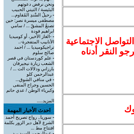
ونحن نرفض دعوتهم
البئيسة / التيتي الحبيب
-
رحيلُ السَّندِ المُقاوم...
مصطفى ميسرة نصر: حين
تصنعُ المشقّ ... / سامي
ابراهيم فودة
-
-الغاز الأخير، أو كوميديا
لتواصل الاجتماعية
الأنابيب المتفجرة-..
تراجيكوميديا ... / احمد
نرجو النقر أدناه
صالح سلوم
-
علم كوردستان في قصر
الشعب زيارة نيجيرفان
بارزاني ودلالات الت ... /
عبدالرحمن كلو
-
في منافي الشوق...
الحسين وجراح المنفى
وكبرياء الوطن / عدي حاتم
المزيد.....
وك
احدث الأخبار المهمة
-
سوريا.. رواج تصريح أحمد
الشرع لأهل دير الزور بكلمة
افتتاح مط ...
-
عبدالرحمن السيد يرد