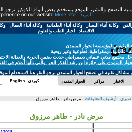
ة التصفح والنشر، الموقع يستخدم بعض أنواع الكوكيز نرجو النق
More info - المزيد
experience on our website
الفن
-
وكالة أنباء اليسار
-
وكالة أنباء العلمانية
-
وكالة أنباء العمال
-
وكا
الاقتصاد
-
اخبار الطب والعلوم
 الرئيسي لمؤسسة الحوار المتمدن
، علمانية، ديمقراطية، تطوعية وغير ربحية
ل مجتمع مدني علماني ديمقراطي حديث يضمن الحرية والعدالة الاجتم
حوار المتمدن على جائزة ابن رشد للفكر الحر والتى نالها أعلام في الفك
م مشاكل تقنية في تصفح الحوار المتمدن نرجو النقر هنا لاستخدام الموقع
كوردي
English
الاخبار
مراكز
الحوار المتمدن
ء صبرى
-
أرشيف التعليقات
- مرض نادر - طاهر مرزوق
مرض نادر - طاهر مرزوق
2018 / 10 / 6 - 15:05