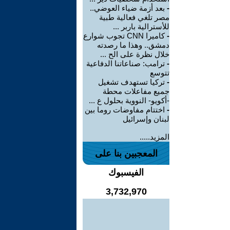
-
بعد أزمة ضياء العوضي..
مصر تلغي فعالية طبية
للأسترالية باربر ...
-
كاميرا CNN تجوب شوارع
دمشق.. وهذا ما رصدته
خلال نظرة على الح ...
-
ترامب: صناعاتنا الدفاعية
تتوسع
-
تركيا تستهدف تشغيل
جميع مفاعلات محطة
-أكويو- النووية بحلول ع ...
-
اختتام مفاوضات روما بين
لبنان وإسرائيل
المزيد.....
المعجبين بنا على
الفيسبوك
3,732,970