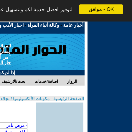
موافق - OK
لتوفير افضل خدمة لكم ولتسهيل عملي
أخبار عامة
-
وكالة أنباء المرأة
-
اخبار الأدب و
الموقع
يسارية
"من أج
حاز ال
إذا لديك
الزوار
اضافة/خدمات
بحث/الارشيف
الصفحة الرئيسية
-
مكونات الألكسيثيميا / نجلا
- مرض نادر
طاهر مرزوق