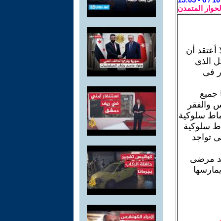
لحوار المتمدن
 أعتقد أن
ل الذى
ر فى
 جميع
س والفقر
ماط سلوكية
اط سلوكية
لى تواجد
وجد مرضى
مارسها