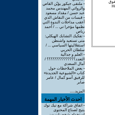
-
ملتقى جيكور يؤبّن القاص
والروائي المهندس محمد
عبد حسن / مقداد مسعود
-
قبسات من النقاش الذي
أعقب مداخلات الندوة التي
نظمها مؤخرا تي ... / أحمد
رباص
-
تفكيك التشابك الهيكلي:
متى تستعيد واشنطن
استقلاليتها السياسي ... /
سلطان الحربي
-
العلم و جدالية
التعدد؟؟؟؟؟؟؟؟؟؟؟؟؟؟ /
أمال السعدي
-
بعض الملاحظات حول
كتاب «الشيوعية الجديدة»
للرفيق آسو كمال / عامر
صابر
المزيد.....
احدث الأخبار المهمة
-
اتفاق شراكة مع تيك توك
يتيح لصناع المحتوى
استخدام شخصيات ديز ...