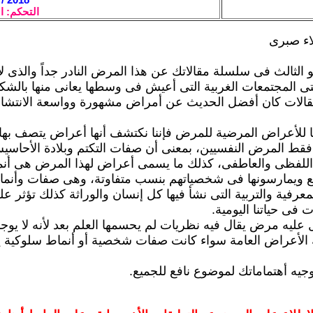
التحكم: ا
لاء صبرى
و الثالث فى سلسلة مقالاتك عن هذا المرض النادر جداً والذى لا
تى المجتمعات الغربية التى أعيش فى وسطها يعانى منها بالشك
مقالات كان أفضل الحديث عن أمراض مشهورة وواسعة الانتشا
ا للأعراض المرضية للمرض فإننا نكتشف أنها أعراض يتصف بها
قط المرض النفسيين، بمعنى أن صفات التكتم وبلادة الأحاسي
اللفظى والعاطفى، كذلك ما يسمى أعراض لهذا المرض هى أن
ميع ويمارسونها فى شخصياتهم بنسب متفاوتة، وهى صفات وأنم
لمعرفية والتربية التى نشأ فيها كل إنسان والوراثة كذلك تؤثر ع
 فى حياتنا اليومية.
ل عليه مرض يقال فيه نظريات لم يحسمها العلم بعد لأنه لا ي
 الأعراض العامة سواء كانت صفات شخصية أو أنماط سلوكية ي
وجيه أهتماماتك لموضوع نافع للجميع.